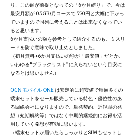
り、この額が前提となっての「6か月縛り」で、今は
最安月額が 0.5GB/月コースで 550円と大幅に下がっ
ていますので同列に考えることは出来なくなってい
ると思います。
6か月支払いの額を参考として紹介するのも、ミスリ
ードを防ぐ意味で取り止めとしました。
（初月無料+6か月支払いの額が「最安値」だとか、
いわゆる“ブラックリスト”に入らないという目安に
なるとは思いません）
OCN モバイル ONE
は安定的に超安値で種類多くの
端末セットをセール販売している特色・優位性のあ
る回線会社になりますので、単発契約、近視眼の発
想（短期解約等）ではなく中期的継続的にお得を活
用していく発想が有効に思います。
（端末セットが届いたらしっかりとSIMもセットし