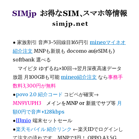
SIMjp お得なSIM、スマホ等情報
●
家族割引 音声3~5回線目165円引
mineoマイネオ
紹介注文
MNPも新規も docomo au(eSIMも)
softbank 選べる
マイピタ ゆずるね×10回→翌月深夜高速データ
放題 月100GBも可能
mineo紹介注文
なら
事務手
数料3,300円が無料
●
povo 2.0 紹介コード
コピペが確実→
MN9YUPH3
メインをMNP or 新規でサブ等
月
額0円で音声+128kbps
●
IIJmio
端末セットセール
●
楽天モバイル 紹介リンク
←楽天IDでログインし
て注文の流れです MNPで1円！ OPPO A3 5G