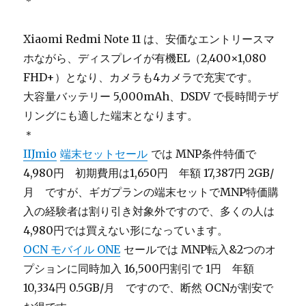
＊
Xiaomi Redmi Note 11 は、安価なエントリースマ
ホながら、ディスプレイが有機EL（2,400×1,080
FHD+）となり、カメラも4カメラで充実です。
大容量バッテリー 5,000mAh、DSDV で長時間テザ
リングにも適した端末となります。
＊
IIJmio
端末セットセール
では MNP条件特価で
4,980円 初期費用は1,650円 年額 17,387円 2GB/
月 ですが、ギガプランの端末セットでMNP特価購
入の経験者は割り引き対象外ですので、多くの人は
4,980円では買えない形になっています。
OCN モバイル ONE
セールでは MNP転入&2つのオ
プションに同時加入 16,500円割引で 1円 年額
10,334円 0.5GB/月 ですので、断然 OCNが割安で