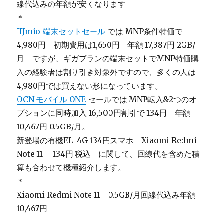
線代込みの年額が安くなります
＊
IIJmio
端末セットセール
では MNP条件特価で
4,980円 初期費用は1,650円 年額 17,387円 2GB/
月 ですが、ギガプランの端末セットでMNP特価購
入の経験者は割り引き対象外ですので、多くの人は
4,980円では買えない形になっています。
OCN モバイル ONE
セールでは MNP転入&2つのオ
プションに同時加入 16,500円割引で 134円 年額
10,467円 0.5GB/月。
新登場の有機EL 4G 134円スマホ Xiaomi Redmi
Note 11 134円 税込 に関して、回線代を含めた積
算も合わせて機種紹介します。
＊
Xiaomi Redmi Note 11 0.5GB/月回線代込み年額
10,467円