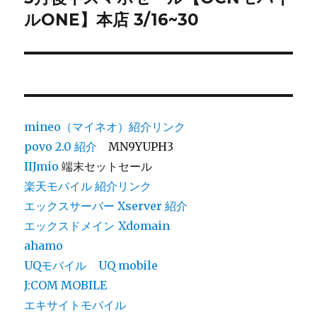
ルONE】本店 3/16~30
ョ
の
投
ン
稿:
mineo（マイネオ）紹介リンク
povo 2.0
紹介
MN9YUPH3
IIJmio
端末セットセール
楽天モバイル 紹介リンク
エックスサーバー Xserver 紹介
エックスドメイン
Xdomain
ahamo
UQモバイル
UQ mobile
J:COM MOBILE
エキサイトモバイル