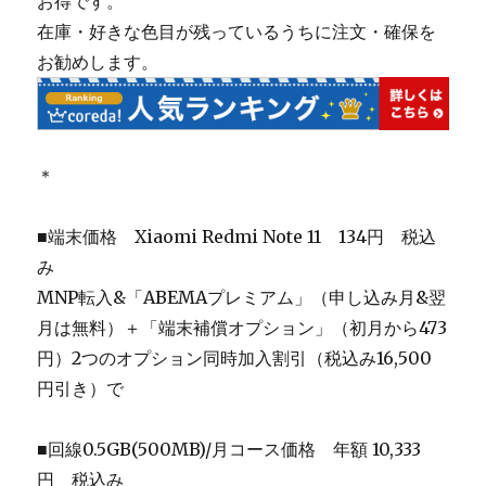
お得です。
在庫・好きな色目が残っているうちに注文・確保を
お勧めします。
＊
■端末価格
Xiaomi Redmi Note 11 134円 税込
み
MNP転入&「ABEMAプレミアム」（申し込み月&翌
月は無料）＋「端末補償オプション」（初月から473
円）2つのオプション同時加入割引（税込み16,500
円引き）で
■回線0.5GB(500MB)/月コース価格 年額 10,333
円 税込み