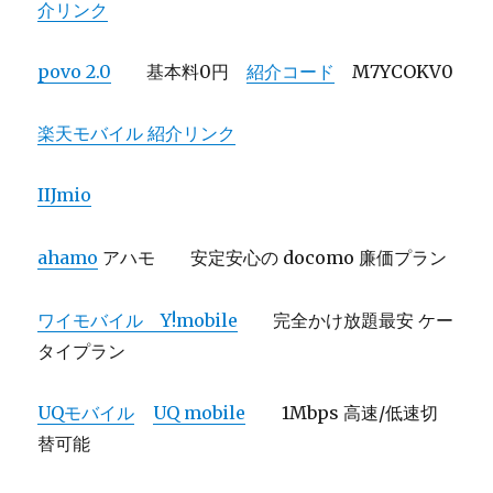
介リンク
povo 2.0
基本料0円
紹介コード
M7YCOKV0
楽天モバイル 紹介リンク
IIJmio
ahamo
アハモ 安定安心の docomo 廉価プラン
ワイモバイル Y!mobile
完全かけ放題最安 ケー
タイプラン
UQモバイル
UQ mobile
1Mbps 高速/低速切
替可能