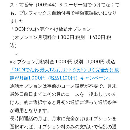
ス：前番号（003544）をユーザー側でつけてなくて
も、プレフィックス自動付与で半額電話扱いになり
ました
「OCNでんわ 完全かけ放題オプション」
（オプション月額料金 1,300円 税別 1,430円 税
込）
＿
↓
※オプション月額料金 1,000円 税別 1,000円 税込
「OCNでんわ 最大12カ月おトクがつづく完全かけ放
題が月額1,000円（税込1,100円）キャンペーン」
通話オプションは事前のコース設定が不要で、月末
最終日前日までにその月のコースを「後出しじゃん
けん」的に選択すると月初の通話に遡って通話条件
が適用となります。
長時間通話の月は、月末に完全かけほオプションを
選択すれば、オプション料のみの支払いで個別の通