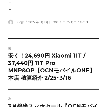
＊
＊
投
SIMjp
投
2022年3月10日 15:00
カ
OCNモバイルONE
稿
稿
テ
者
日:
ゴ
リ
ー
投
前
稿
安く！24,690円 Xiaomi 11T /
前
37,440円 11T Pro
の
ナ
投
MNP&OP【OCNモバイルONE】
ビ
稿:
本店 積算紹介 2/25~3/16
ゲ
ー
次
シ
3月後半スマホセール【OCNモバイ
次