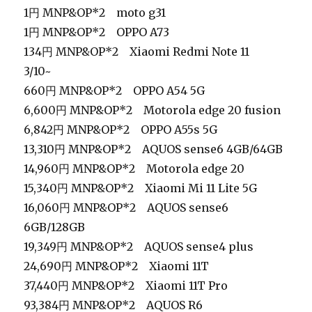
1円 MNP&OP*2 moto g31
1円 MNP&OP*2 OPPO A73
134円 MNP&OP*2
Xiaomi Redmi Note 11
3/10~
660円 MNP&OP*2 OPPO A54 5G
6,600円 MNP&OP*2 Motorola edge 20 fusion
6,842円 MNP&OP*2 OPPO A55s 5G
13,310円 MNP&OP*2 AQUOS sense6 4GB/64GB
14,960円 MNP&OP*2 Motorola edge 20
15,340円 MNP&OP*2 Xiaomi Mi 11 Lite 5G
16,060円 MNP&OP*2 AQUOS sense6
6GB/128GB
19,349円 MNP&OP*2 AQUOS sense4 plus
24,690円 MNP&OP*2 Xiaomi 11T
37,440円 MNP&OP*2 Xiaomi 11T Pro
93,384円 MNP&OP*2 AQUOS R6