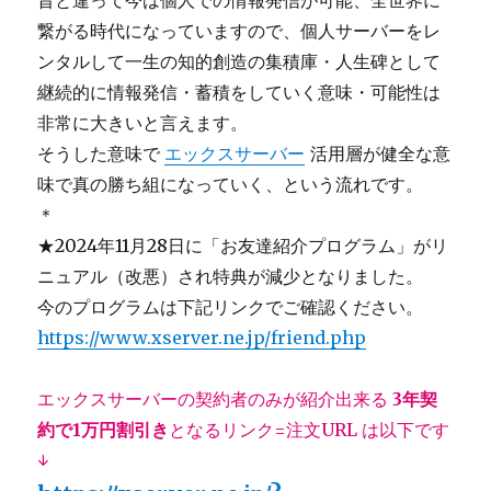
昔と違って今は個人での情報発信が可能、全世界に
繋がる時代になっていますので、個人サーバーをレ
ンタルして一生の知的創造の集積庫・人生碑として
継続的に情報発信・蓄積をしていく意味・可能性は
非常に大きいと言えます。
そうした意味で
エックスサーバー
活用層が健全な意
味で真の勝ち組になっていく、という流れです。
＊
★2024年11月28日に「お友達紹介プログラム」がリ
ニュアル（改悪）され特典が減少となりました。
今のプログラムは下記リンクでご確認ください。
https://www.xserver.ne.jp/friend.php
エックスサーバーの契約者のみが紹介出来る
3年契
約で1万円割引き
となるリンク=注文URL は以下です
↓