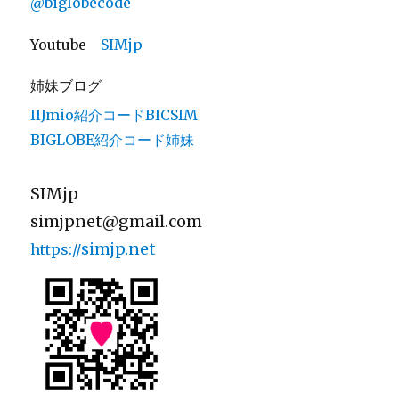
@biglobecode
Youtube
SIMjp
姉妹ブログ
IIJmio紹介コードBICSIM
BIGLOBE紹介コード姉妹
SIMjp
simjpnet@gmail.com
simjp.net
https://