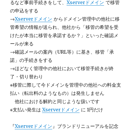
るなど事前手続きをして、
Xserverドメイン
で移管
の申込をする
→
Xserverドメイン
からドメイン管理中の他社に移
管希望の情報が送られ、他社から「移管の希望を受
けたが本当に移管を承諾するか？」といった確認メ
ールが来る
→確認メールの案内（URL等）に基き、移管「承
諾」の手続きをする
→ほどなく管理中の他社において移管手続きが終
了・切り替わり
※移管に際して今ドメインを管理中の他社への料金支
払い（転出料のようなもの）は発生しません
＿
他社における解約と同じような扱いです
※支払い発生は
Xserverドメイン
に 1円だけ
『
Xserverドメイン
』ブランドリニューアルを記念