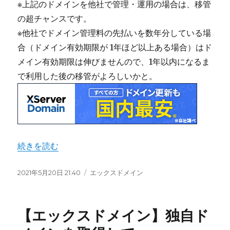
※上記のドメインを他社で管理・運用の場合は、移管
の超チャンスです。
※他社でドメイン管理料の先払いを数年分している場
合（ドメイン有効期限が 1年ほど以上ある場合）はド
メイン有効期限は伸びませんので、1年以内になるま
で利用した後の移管がよろしいかと。
“ドメイン移管 1円が超お得 ～5/31【Xserverドメイン】”
続きを読む
投
2021年5月20日 21:40
カ
エックスドメイン
稿
テ
日:
ゴ
リ
【エックスドメイン】独自ド
ー