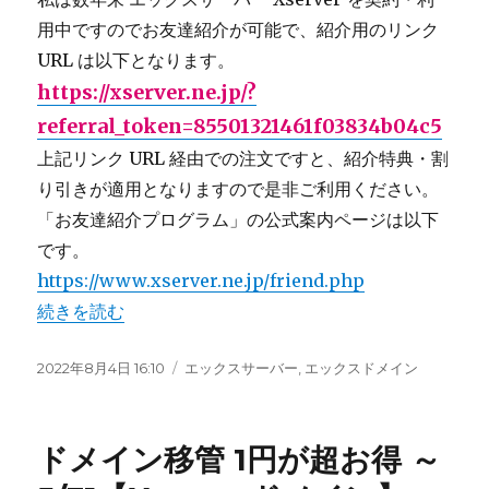
用中ですのでお友達紹介が可能で、紹介用のリンク
URL は以下となります。
https://xserver.ne.jp/?
referral_token=85501321461f03834b04c5
上記リンク URL 経由での注文ですと、紹介特典・割
り引きが適用となりますので是非ご利用ください。
「お友達紹介プログラム」の公式案内ページは以下
です。
https://www.xserver.ne.jp/friend.php
“【エックスサーバー】紹介割引&特典併用可能&初期費用廃止
続きを読む
投
2022年8月4日 16:10
カ
エックスサーバー
,
エックスドメイン
稿
テ
日:
ゴ
リ
ドメイン移管 1円が超お得 ～
ー