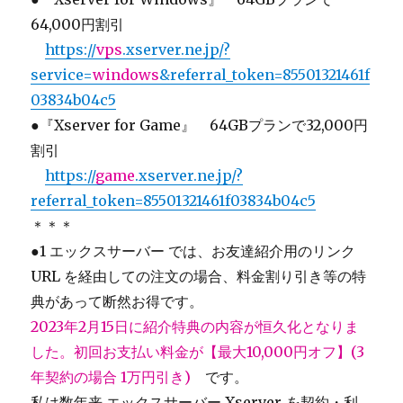
64,000円割引
＿
https://
vps
.xserver.ne.jp/?
service=
windows
&referral_token=85501321461f
03834b04c5
●『Xserver for Game』 64GBプランで32,000円
割引
＿
https://
game
.xserver.ne.jp/?
referral_token=85501321461f03834b04c5
＊＊＊
●1 エックスサーバー では、お友達紹介用のリンク
URL を経由しての注文の場合、料金割り引き等の特
典があって断然お得です。
2023年2月15日に紹介特典の内容が恒久化となりま
した。初回お支払い料金が【最大10,000円オフ】(3
年契約の場合 1万円引き)
です。
私は数年来 エックスサーバー Xserver
を契約・利