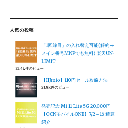
人気の投稿
「1回線目」の入れ替え可能(解約→
メイン番号MNPでも無料) 楽天UN-
LIMIT
32.4k件のビュー
【IIJmio】110円セール攻略方法
21.8k件のビュー
発売記念 Mi 11 Lite 5G 20,000円
【OCNモバイルONE】7/2～16 積算
紹介