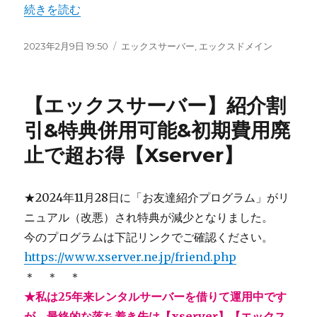
““生涯収益の拠点”として【エックスサーバー】SNSだけで
続きを読む
投
2023年2月9日 19:50
カ
エックスサーバー
,
エックスドメイン
稿
テ
日:
ゴ
リ
【エックスサーバー】紹介割
ー
引&特典併用可能&初期費用廃
止で超お得【Xserver】
★2024年11月28日に「お友達紹介プログラム」がリ
ニュアル（改悪）され特典が減少となりました。
今のプログラムは下記リンクでご確認ください。
https://www.xserver.ne.jp/friend.php
＊ ＊ ＊
★私は25年来レンタルサーバーを借りて運用中です
が、最終的な落ち着き先は【xserver】【エックス