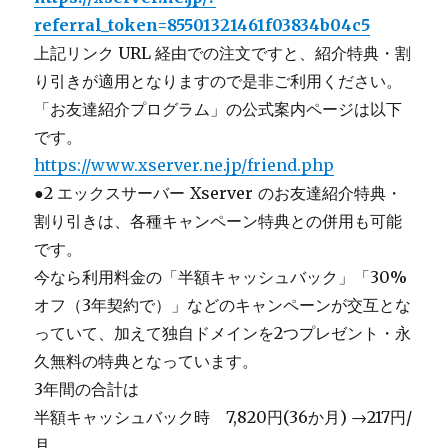
referral_token=85501321461f03834b04c5
上記リンク URL 経由での注文ですと、紹介特典・割
り引きが適用となりますので是非ご利用ください。
「お友達紹介プログラム」の公式案内ページは以下
です。
https://www.xserver.ne.jp/friend.php
●2 エックスサーバー
Xserver
のお友達紹介特典・
割り引きは、各種キャンペーン特典との併用も可能
です。
今なら利用料金の「半額キャッシュバック」「30%
オフ（3年契約で）」などのキャンペーンが交互とな
っていて、加えて独自ドメインを2つプレゼント・永
久無料の特典となっています。
3年間の合計は
半額キャッシュバック時 7,820円(36か月) →217円/
月