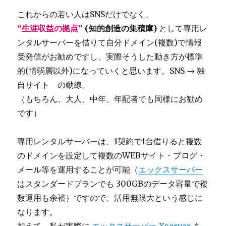
これからの若い人はSNSだけでなく、
“生涯収益の拠点”
(知的創造の集積庫)
として専用レ
ンタルサーバーを借りて自分ドメイン(複数)で情報
受発信がお勧めですし、実際そうした動き方が標準
的(情弱層以外)になっていくと思います。SNS → 独
自サイト の動線。
（もちろん、大人、中年、年配者でも同様にお勧め
です）
専用レンタルサーバーは、1契約で1台借りると複数
のドメインを設定して複数のWEBサイト・ブログ・
メール等を運用することが可能（
エックスサーバー
はスタンダードプランでも 300GBのデータ容量で複
数運用も余裕）ですので、活用無限大という感じに
なります。