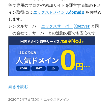
等で専用のブログやWEBサイトを運営する際のドメ
イン取得には
エックスドメイン
Xdomain
をお勧め
します。
レンタルサーバー
エックスサーバー
Xserver
と同
一の会社で、サーバーとの連動の面でも安心です。
“【エックスドメイン】独自ドメインを取得して WordPres
続きを読む
投
2020年5月17日 15:00
カ
エックスドメイン
稿
テ
日:
ゴ