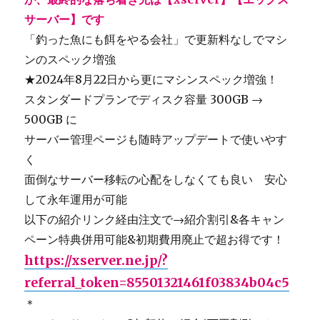
サーバー】です
「釣った魚にも餌をやる会社」で更新料なしでマシ
ンのスペック増強
★2024年8月22日から更にマシンスペック増強！
スタンダードプランでディスク容量 300GB →
500GB に
サーバー管理ページも随時アップデートで使いやす
く
面倒なサーバー移転の心配をしなくても良い 安心
して永年運用が可能
以下の紹介リンク経由注文で→紹介割引&各キャン
ペーン特典併用可能&初期費用廃止で超お得です！
https://xserver.ne.jp/?
referral_token=85501321461f03834b04c5
＊