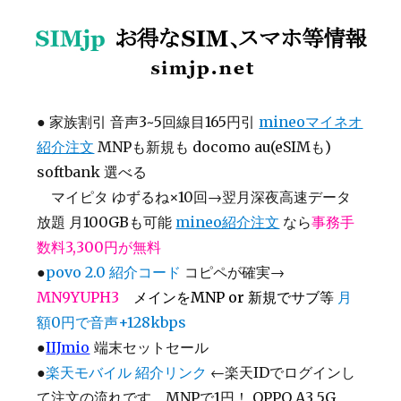
SIMjp お得なSIM、スマホ等情報
●
家族割引 音声3~5回線目165円引
mineoマイネオ
紹介注文
MNPも新規も docomo au(eSIMも)
softbank 選べる
マイピタ ゆずるね×10回→翌月深夜高速データ
放題 月100GBも可能
mineo紹介注文
なら
事務手
数料3,300円が無料
●
povo 2.0 紹介コード
コピペが確実→
MN9YUPH3
メインをMNP or 新規でサブ等
月
額0円で音声+128kbps
●
IIJmio
端末セットセール
●
楽天モバイル 紹介リンク
←楽天IDでログインし
て注文の流れです MNPで1円！ OPPO A3 5G