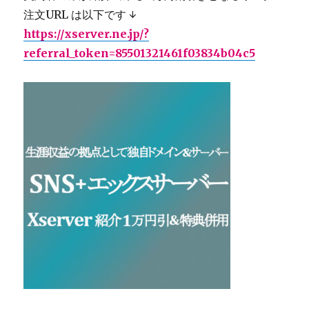
注文URL は以下です ↓
https://xserver.ne.jp/?
referral_token=85501321461f03834b04c5