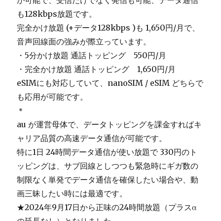
が可能で、受信だけでなく発信も可能、データ通信
も128kbps放題です。
完全かけ放題 (+データ128kbps )も 1,650円/月で、
音声回線面の強みが際立っています。
・5分かけ放題 通話トッピング 550円/月
・完全かけ放題 通話トッピング 1,650円/月
eSIMにも対応していて、nanoSIM / eSIM どちらで
も応用が可能です。
＊
au が運営母体で、データトッピングを課金すればキ
ャリア品質の高速データ通信が可能です。
特に1日 24時間データ通信が使い放題で 330円のト
ッピングは、サブ回線としつつも緊急時にギガ数の
制限なく単発でデータ通信を確保したい場合や、動
画三昧したい時には最適です。
★2024年9月17日から正味の24時間放題（プラスα