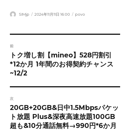
投
SIMjp
投
2024年11月11日 16:00
カ
povo
稿
稿
テ
者
日:
ゴ
リ
ー
投
前
稿
トク増し割【mineo】528円割引
前
*12か月 1年間のお得契約チャンス
の
ナ
投
~12/2
ビ
稿:
ゲ
次
ー
20GB+20GB&日中1.5Mbpsパケッ
次
シ
ト放題 Plus&深夜高速放題100GB
の
投
超も&10分通話無料→990円*6か月
ョ