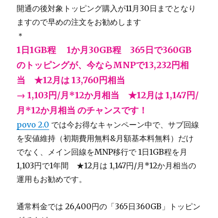
開通の後対象トッピング購入が11月30日までとなり
ますので早めの注文をお勧めします
＊
1日1GB程 1か月30GB程 365日で360GB
のトッピングが、今ならMNPで13,232円相
当 ★12月は 13,760円相当
→ 1,103円/月*12か月相当 ★12月は 1,147円/
月*12か月相当 のチャンスです！
povo 2.0
では今お得なキャンペーン中で、サブ回線
を安値維持（初期費用無料&月額基本料無料）だけ
でなく、メイン回線をMNP移行で 1日1GB程を月
1,103円で1年間 ★12月は 1,147円/月*12か月相当の
運用もお勧めです。
通常料金では 26,400円の「365日360GB」トッピン