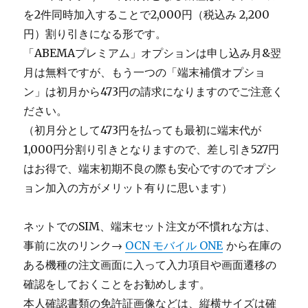
を2件同時加入することで2,000円（税込み 2,200
円）割り引きになる形です。
「ABEMAプレミアム」オプションは申し込み月&翌
月は無料ですが、もう一つの「端末補償オプショ
ン」は初月から473円の請求になりますのでご注意く
ださい。
（初月分として473円を払っても最初に端末代が
1,000円分割り引きとなりますので、差し引き527円
はお得で、端末初期不良の際も安心ですのでオプシ
ョン加入の方がメリット有りに思います）
ネットでのSIM、端末セット注文が不慣れな方は、
事前に次のリンク→
OCN モバイル ONE
から在庫の
ある機種の注文画面に入って入力項目や画面遷移の
確認をしておくことをお勧めします。
本人確認書類の免許証画像などは、縦横サイズは確