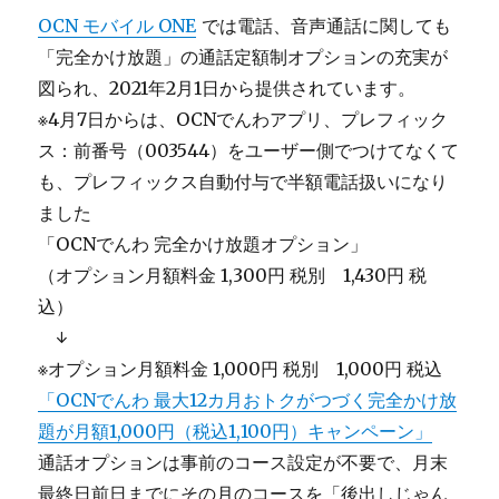
OCN モバイル ONE
では電話、音声通話に関しても
「完全かけ放題」の通話定額制オプションの充実が
図られ、2021年2月1日から提供されています。
※4月7日からは、OCNでんわアプリ、プレフィック
ス：前番号（003544）をユーザー側でつけてなくて
も、プレフィックス自動付与で半額電話扱いになり
ました
「OCNでんわ 完全かけ放題オプション」
（オプション月額料金 1,300円 税別 1,430円 税
込）
＿
↓
※オプション月額料金 1,000円 税別 1,000円 税込
「OCNでんわ 最大12カ月おトクがつづく完全かけ放
題が月額1,000円（税込1,100円）キャンペーン」
通話オプションは事前のコース設定が不要で、月末
最終日前日までにその月のコースを「後出しじゃん