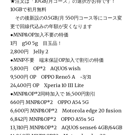
★注文は「10GB/月コース」の選択がお得です！
10GBで初月無料
＿
その後新設の0.5GB/月 550円コース等にコース変
更で回線代込みの年額が安くなります
●MNP&OP加入不要の特価
1円 g50 5g 目玉品！
2,800円 Jelly 2
●MNP不要 端末保証OP加入で割引の特価
5,800円 OP*2 AQUOS wish
9,500円 OP OPPO Reno5 A ~3/31
24,400円 OP Xperia 10 III Lite
●MNP&OP*2同時加入で 16,500円割引
660円 MNP&OP*2 OPPO A54 5G
6,600円 MNP&OP*2 Motorola edge 20 fusion
6,842円 MNP&OP*2 OPPO A55s 5G
13,310円 MNP&OP*2 AQUOS sense6 4GB/64GB