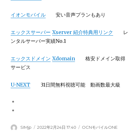
イオンモバイル
安い音声プランもあり
エックスサーバー
Xserver 紹介特典用リンク
レ
ンタルサーバー実績No.1
エックスドメイン
Xdomain
格安ドメイン取得
サービス
U-NEXT
31日間無料視聴可能 動画数最大級
＊
＊
投
SIMjp
投
2022年2月24日 17:40
カ
OCNモバイルONE
稿
稿
テ