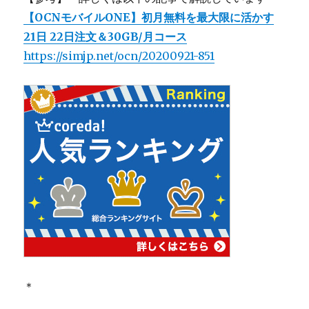
【OCNモバイルONE】初月無料を最大限に活かす
21日 22日注文＆30GB/月コース
https://simjp.net/ocn/20200921-851
＊