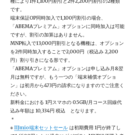
種により1件1,100円割引と2件2,200円割引の2種類
です。
端末保証OP同時加入で1,100円割引の場合、
「ABEMAプレミアム」オプションに同時加入は可能
ですが、割引の加算はありません。
MNP転入で13,000円割引となる機種は、オプション
を2件同時加入することで2,000円（税込み 2,200
円）割り引きになる形です。
「ABEMAプレミアム」オプションは申し込み月&翌
月は無料ですが、もう一つの「端末補償オプショ
ン」は初月から473円の請求になりますのでご注意く
ださい。
新料金における 1円スマホの 0.5GB/月コース回線代
込み年額は 10,334円 税込 となります。
＊
※
IIJmio
端末セットセール
は初期費用 1円が終了し