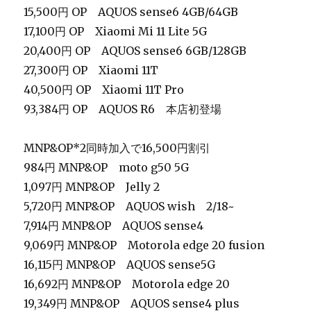
15,500円 OP AQUOS sense6 4GB/64GB
17,100円 OP Xiaomi Mi 11 Lite 5G
20,400円 OP AQUOS sense6 6GB/128GB
27,300円 OP Xiaomi 11T
40,500円 OP Xiaomi 11T Pro
93,384円 OP AQUOS R6 本店初登場
MNP&OP*2同時加入で16,500円割引
984円 MNP&OP moto g50 5G
1,097円 MNP&OP Jelly 2
5,720円 MNP&OP AQUOS wish 2/18~
7,914円 MNP&OP AQUOS sense4
9,069円 MNP&OP Motorola edge 20 fusion
16,115円 MNP&OP AQUOS sense5G
16,692円 MNP&OP Motorola edge 20
19,349円 MNP&OP AQUOS sense4 plus