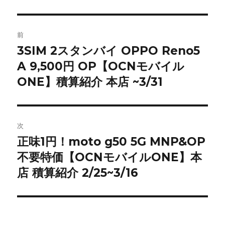
者
日:
ゴ
リ
ー
投
前
稿
3SIM 2スタンバイ OPPO Reno5
前
A 9,500円 OP【OCNモバイル
の
ナ
投
ONE】積算紹介 本店 ~3/31
ビ
稿:
ゲ
次
ー
正味1円！moto g50 5G MNP&OP
次
シ
不要特価【OCNモバイルONE】本
の
投
店 積算紹介 2/25~3/16
ョ
稿:
ン