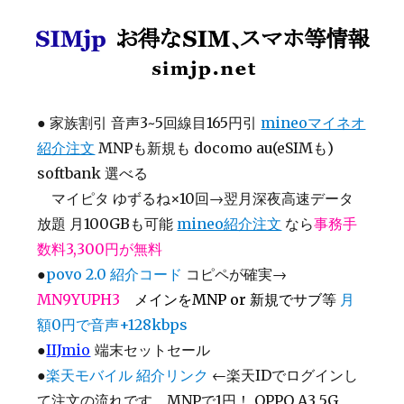
SIMjp お得なSIM、スマホ等情報
●
家族割引 音声3~5回線目165円引
mineoマイネオ
紹介注文
MNPも新規も docomo au(eSIMも)
softbank 選べる
マイピタ ゆずるね×10回→翌月深夜高速データ
放題 月100GBも可能
mineo紹介注文
なら
事務手
数料3,300円が無料
●
povo 2.0 紹介コード
コピペが確実→
MN9YUPH3
メインをMNP or 新規でサブ等
月
額0円で音声+128kbps
●
IIJmio
端末セットセール
●
楽天モバイル 紹介リンク
←楽天IDでログインし
て注文の流れです MNPで1円！ OPPO A3 5G