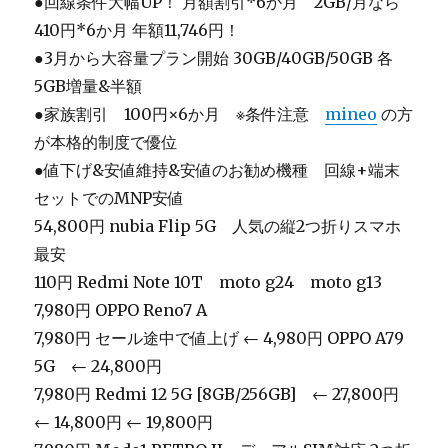
●回線条件大幅UP！ 月額割引*6か月 2GB/月なら
410円*6か月 年額11,746円！
●3月から大容量プラン開始 30GB/40GB/50GB 各
5GB増量&半額
●家族割引 100円×6か月 ※条件注意
mineo
の方
が本格的制度で優位
●値下げ&安値維持&安値のお勧め機種 回線+端末
セットでのMNP安値
54,800円 nubia Flip 5G 人気の縦2つ折りスマホ
最安
110円 Redmi Note 10T moto g24 moto g13
7,980円 OPPO Reno7 A
7,980円 セール途中で値上げ ← 4,980円 OPPO A79
5G ← 24,800円
7,980円 Redmi 12 5G [8GB/256GB] ← 27,800円
← 14,800円 ← 19,800円