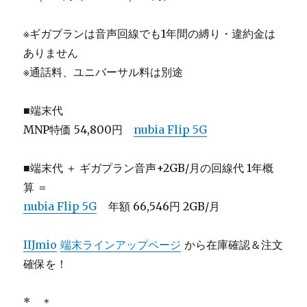
※ギガプランは音声回線でも1年間の縛り・違約金は
ありません
※通話料、ユニバーサル料は別途
■端末代
MNP特価 54,800円
nubia Flip 5G
■端末代 ＋ ギガプラン音声+2GB/月の回線代 1年概
算 ＝
nubia Flip 5G
年額 66,546円 2GB/月
IIJmio
端末ラインアップページ
から在庫確認＆注文
確保を！
* ＊