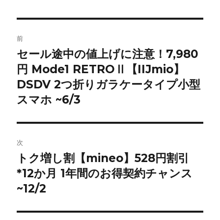
者
日:
ゴ
リ
ー
投
前
稿
セール途中の値上げに注意！7,980
前
円 Mode1 RETROⅡ【IIJmio】
の
ナ
投
DSDV 2つ折りガラケータイプ小型
ビ
稿:
スマホ ~6/3
ゲ
ー
次
シ
トク増し割【mineo】528円割引
次
*12か月 1年間のお得契約チャンス
ョ
の
投
~12/2
ン
稿: