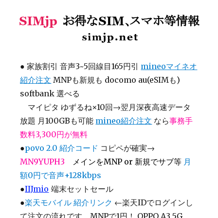
SIMjp お得なSIM、スマホ等情報
●
家族割引 音声3~5回線目165円引
mineoマイネオ
紹介注文
MNPも新規も docomo au(eSIMも)
softbank 選べる
マイピタ ゆずるね×10回→翌月深夜高速データ
放題 月100GBも可能
mineo紹介注文
なら
事務手
数料3,300円が無料
●
povo 2.0 紹介コード
コピペが確実→
MN9YUPH3
メインをMNP or 新規でサブ等
月
額0円で音声+128kbps
●
IIJmio
端末セットセール
●
楽天モバイル 紹介リンク
←楽天IDでログインし
て注文の流れです MNPで1円！ OPPO A3 5G