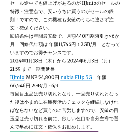
セール途中でも値上げがあるのが IIJmioのセールの
特徴・注意点で、安いうちに買うのがセールの鉄
則！ですので、この機種も安値のうちに逃さず注
文・確保ください。
回線条件は年間最安級で、月額440円割隣引き×6か
月 回線代年額は 年額11,746円！2GB/月 となって
いますのでお得チャンスです。
2024年1月18日（木）から 2024年6月3日（月）
21:59 まで 期間延長
IIJmio
MNP 54,800円
nubia Flip 5G
年額
66,546円 2GB/月 ~6/3
毎回目玉品は売り切れとなり、一旦売り切れとなっ
た後は小まめに在庫復活のチェックを継続しなけれ
ばならないなど買うのに苦労しますので、安値の目
玉品は売り切れる前に、欲しい色目を自分主導で選
んで早めに注文・確保をお勧めします。