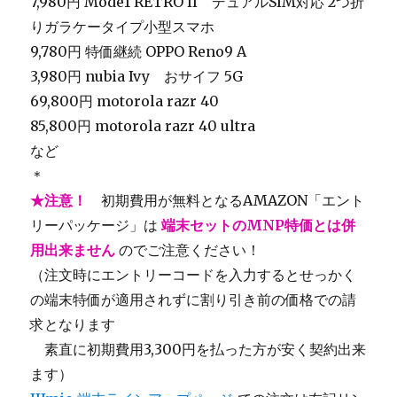
7,980円 Mode1 RETRO II デュアルSIM対応 2つ折
りガラケータイプ小型スマホ
9,780円 特価継続 OPPO Reno9 A
3,980円 nubia Ivy おサイフ 5G
69,800円 motorola razr 40
85,800円 motorola razr 40 ultra
など
＊
★注意！
初期費用が無料となるAMAZON「エント
リーパッケージ」は
端末セットのMNP特価とは併
用出来ません
のでご注意ください！
（注文時にエントリーコードを入力するとせっかく
の端末特価が適用されずに割り引き前の価格での請
求となります
＿
素直に初期費用3,300円を払った方が安く契約出来
ます）