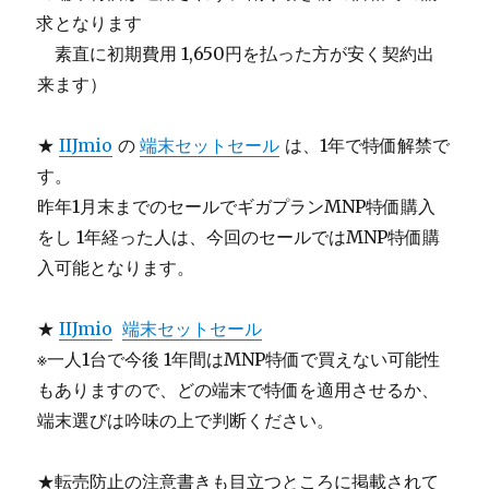
求となります
＿
素直に初期費用 1,650円を払った方が安く契約出
来ます）
★
IIJmio
の
端末セットセール
は、1年で特価解禁で
す。
昨年1月末までのセールでギガプランMNP特価購入
をし 1年経った人は、今回のセールではMNP特価購
入可能となります。
★
IIJmio
端末セットセール
※一人1台で今後 1年間はMNP特価で買えない可能性
もありますので、どの端末で特価を適用させるか、
端末選びは吟味の上で判断ください。
★転売防止の注意書きも目立つところに掲載されて