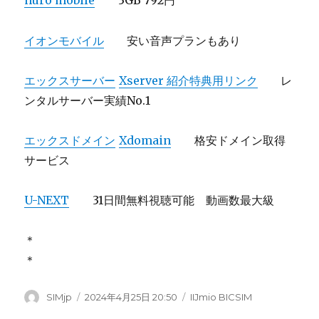
nuro mobile
3GB 792円
イオンモバイル
安い音声プランもあり
エックスサーバー
Xserver 紹介特典用リンク
レ
ンタルサーバー実績No.1
エックスドメイン
Xdomain
格安ドメイン取得
サービス
U-NEXT
31日間無料視聴可能 動画数最大級
＊
＊
投
SIMjp
投
2024年4月25日 20:50
カ
IIJmio BICSIM
稿
稿
テ