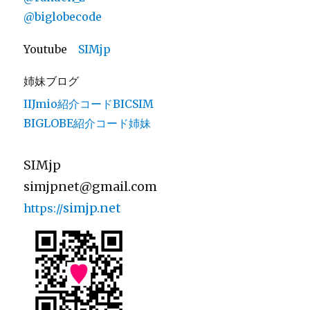
@biglobecode
Youtube
SIMjp
姉妹ブログ
IIJmio紹介コードBICSIM
BIGLOBE紹介コード姉妹
SIMjp
simjpnet@gmail.com
simjp.net
https://