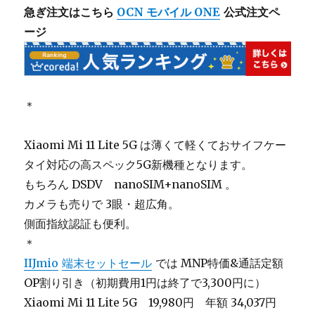
急ぎ注文はこちら
OCN モバイル ONE
公式注文ペ
ージ
＊
Xiaomi Mi 11 Lite 5G は薄くて軽くておサイフケー
タイ対応の高スペック5G新機種となります。
もちろん DSDV nanoSIM+nanoSIM 。
カメラも売りで 3眼・超広角。
側面指紋認証も便利。
＊
IIJmio
端末セットセール
では MNP特価&通話定額
OP割り引き（初期費用1円は終了で3,300円に）
Xiaomi Mi 11 Lite 5G 19,980円 年額 34,037円