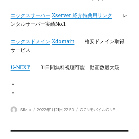
エックスサーバー
Xserver 紹介特典用リンク
レ
ンタルサーバー実績No.1
エックスドメイン
Xdomain
格安ドメイン取得
サービス
U-NEXT
31日間無料視聴可能 動画数最大級
＊
＊
投
SIMjp
投
2022年1月21日 22:50
カ
OCNモバイルONE
稿
稿
テ
者
日:
ゴ
リ
ー
投