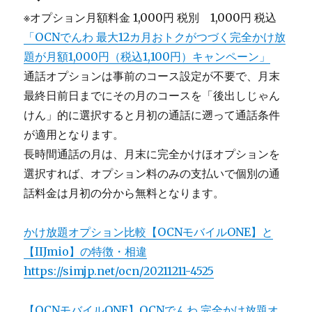
※オプション月額料金 1,000円 税別 1,000円 税込
「OCNでんわ 最大12カ月おトクがつづく完全かけ放
題が月額1,000円（税込1,100円）キャンペーン」
通話オプションは事前のコース設定が不要で、月末
最終日前日までにその月のコースを「後出しじゃん
けん」的に選択すると月初の通話に遡って通話条件
が適用となります。
長時間通話の月は、月末に完全かけほオプションを
選択すれば、オプション料のみの支払いで個別の通
話料金は月初の分から無料となります。
かけ放題オプション比較【OCNモバイルONE】と
【IIJmio】の特徴・相違
https://simjp.net/ocn/20211211-4525
【OCNモバイルONE】OCNでんわ 完全かけ放題オ