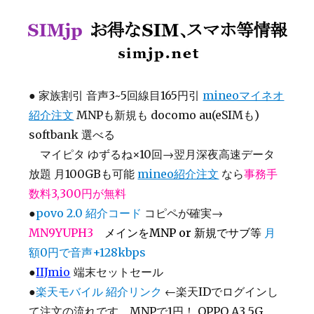
SIMjp お得なSIM、スマホ等情報
●
家族割引 音声3~5回線目165円引
mineoマイネオ
紹介注文
MNPも新規も docomo au(eSIMも)
softbank 選べる
マイピタ ゆずるね×10回→翌月深夜高速データ
放題 月100GBも可能
mineo紹介注文
なら
事務手
数料3,300円が無料
●
povo 2.0 紹介コード
コピペが確実→
MN9YUPH3
メインをMNP or 新規でサブ等
月
額0円で音声+128kbps
●
IIJmio
端末セットセール
●
楽天モバイル 紹介リンク
←楽天IDでログインし
て注文の流れです MNPで1円！ OPPO A3 5G