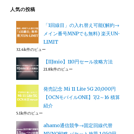
人気の投稿
「1回線目」の入れ替え可能(解約→
メイン番号MNPでも無料) 楽天UN-
LIMIT
32.4k件のビュー
【IIJmio】110円セール攻略方法
21.8k件のビュー
発売記念 Mi 11 Lite 5G 20,000円
【OCNモバイルONE】7/2～16 積算
紹介
5.1k件のビュー
ahamo通信競争→固定回線代替
MVNO戦略 パケット放題 1,050円