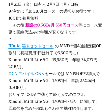
1月21日（金）11時 ～ 2月7日（月）11時
★注文は「10GB/月コース」の選択がお得です！
10GBで初月無料
＿
その後
新設の0.5GB/月 550円コース
等にコース変
更で回線代込みの年額が安くなります
＊
IIJmio
端末セットセール
の MNP特価&通話定額OP
割引（初期費用1円は終了で3,300円に）
Xiaomi Mi 11 Lite 5G 19,980円 年額 34,037円
2GB/月。
OCN モバイル ONE
セールでは MNP&OP*2加入で
Xiaomi Mi 11 Lite 5G 17,091円 年額 27,424円
0.5GB/月。
おサイフ DSDV で薄くて軽く人気のスマホ
Xiaomi Mi 11 Lite 5G 17,091円
税込 に関して、
回線代を含めた積算も合わせて機種紹介します。