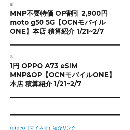
前
稿
MNP不要特価 OP割引 2,900円
前
moto g50 5G【OCNモバイル
の
ナ
投
ONE】本店 積算紹介 1/21~2/7
ビ
稿:
ゲ
次
ー
1円 OPPO A73 eSIM
次
シ
MNP&OP【OCNモバイルONE】
の
投
本店 積算紹介 1/21~2/7
ョ
稿:
ン
mineo（マイネオ）紹介リンク