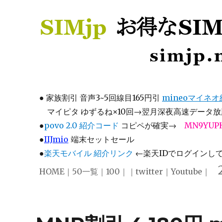
SIMjp お得なSIM、スマホ
simjp.net
●
家族割引 音声3~5回線目165円引
mineoマイネ
マイピタ ゆずるね×10回→翌月深夜高速データ放題
●
povo 2.0 紹介コード
コピペが確実→
MN9YUP
●
IIJmio
端末セットセール
●
楽天モバイル 紹介リンク
←楽天IDでログインして注
HOME
｜
50一覧
｜
100
｜｜
twitter
｜
Youtube
｜