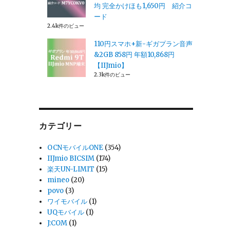
均 完全かけほも1,650円 紹介コ
ード
2.4k件のビュー
110円スマホ+新-ギガプラン音声
&2GB 858円 年額10,868円
【IIJmio】
2.3k件のビュー
カテゴリー
OCNモバイルONE
(354)
IIJmio BICSIM
(174)
楽天UN-LIMIT
(15)
mineo
(20)
povo
(3)
ワイモバイル
(1)
UQモバイル
(1)
J:COM
(1)