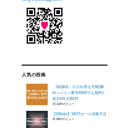
人気の投稿
「1回線目」の入れ替え可能(解
約→メイン番号MNPでも無料)
楽天UN-LIMIT
32.4k件のビュー
【IIJmio】110円セール攻略方法
21.8k件のビュー