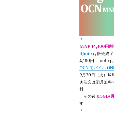
＊
MNP 14,300円
IIJmio
は販売終了
4,180円
moto g
OCN モバイル ON
9月20日（火）14時
★注文は初月無料で
料
＿
その後
0.5GB/
す
＊