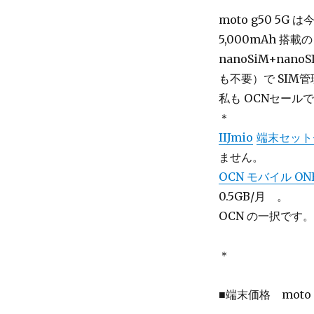
moto g50 5
5,000mAh 搭
nanoSiM+na
も不要）で SIM
私も OCNセール
＊
IIJmio
端末セット
ません。
OCN モバイル ON
0.5GB/月 。
OCN の一択です。
＊
■端末価格
moto 