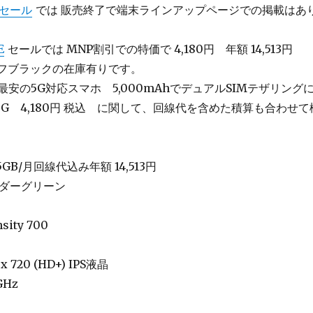
セール
では 販売終了で端末ラインアップページでの掲載はあ
E
セールでは MNP割引での特価で 4,180円 年額 14,513円
リュフブラックの在庫有りです。
最安の5G対応スマホ 5,000mAhでデュアルSIMテザリング
0 5G 4,180円 税込 に関して、回線代を含めた積算も合わせて
0.5GB/月回線代込み年額 14,513円
ンダーグリーン
sity 700
x 720 (HD+) IPS液晶
5GHz