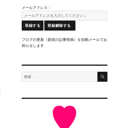
メールアドレス：
ブログの更新（新規の記事投稿）を自動メールでお
知らせします
検
検
索
索:
無
ま