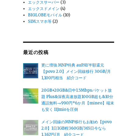
エックスサーバー
(3)
エックスドメイン
(4)
BIGLOBEモバイル
(10)
SIMスマホ等
(2)
最近の投稿
更に増強 MNP特典 auPAY半額還元
【povo 2.0】メイン回線移行 30GB/月
1,100円相当 紹介コード
20GB+20GB&日中1.5Mbpsパケット放
題 Plus&深夜高速放題100GB超も&10分
通話無料→990円*6か月【mineo】端末
も安く IIJmioを圧倒
メイン回線のMNP移行もお勧め【povo
2.0】1日1GB程360GB/365日今なら
1,367円/月 紹介コード