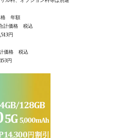
価格 年額
ス合計価格 税込
513円
合計価格 税込
153円