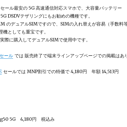
G は今セール最安の 5G 高速通信対応スマホで、大容量バッテリー
載の 5G DSDVテザリングにもお勧めの機種です。
noSIM のデュアルSIMですので、SIMの入れ替えが容易（手数料
管理機としても重宝です。
で実際に購入してデュアルSIMで
使用中です。
セール
では 販売終了で端末ラインアップページでの掲載はあ
E
セールでは MNP割引での特価で 4,180円 年額 14,513円
g50 5G
4,180円 税込み