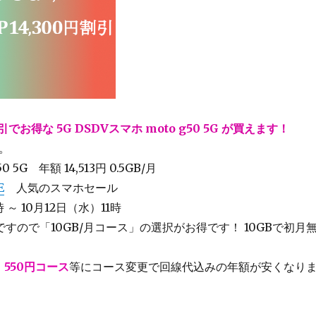
割引でお得な 5G DSDVスマホ
moto g50 5G
が買えます！
。
50 5G
年額 14,513円 0.5GB/月
E
人気のスマホセール
 ～ 10月12日（水）11時
すので「10GB/月コース」の選択がお得です！ 10GBで初月
月 550円コース
等にコース変更で回線代込みの年額が安くなり