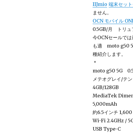
IIJmio
端末セット
ません。
OCN モバイル ON
0.5GB/月 ト
今OCNセールでは
も適 moto g5
種紹介します。
＊
moto g50 5G 
メテオグレイ/テ
4GB/128GB
MediaTek Dimen
5,000mAh
約6.5インチ 1,600 
Wi-Fi 2.4GHz / 
USB Type-C