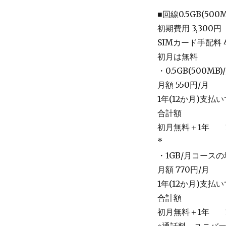
■回線0.5GB(50
初期費用 3,300円
SIMカード手配料 4
初月は無料
・0.5GB(500M
月額 550円/月
1年(12か月)支払いで
合計額
初月無料＋1年 10
*
・1GB/月コース
月額 770円/月
1年(12か月)支払いで
合計額
初月無料＋1年 12
※通話料、ユニバ