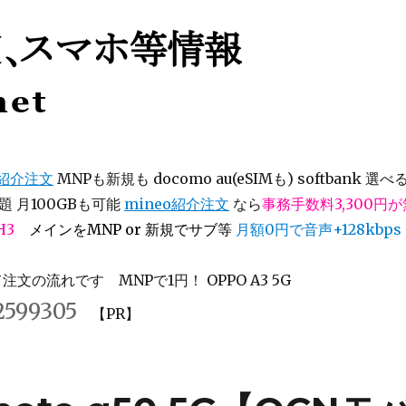
等情報
オ紹介注文
MNPも新規も docomo au(eSIMも) softbank 選べ
 月100GBも可能
mineo紹介注文
なら
事務手数料3,300円
H3
メインをMNP or 新規でサブ等
月額0円で音声+128kbps
文の流れです MNPで1円！ OPPO A3 5G
2599305
【PR】