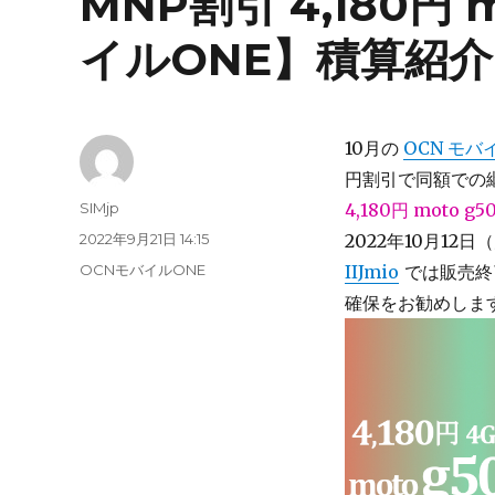
MNP割引 4,180円 
イルONE】積算紹介 ~
10月の
OCN モバイ
円割引で同額での
投
SIMjp
4,180円 moto g5
稿
投
2022年9月21日 14:15
2022年10月12日（
者
稿
カ
OCNモバイルONE
IIJmio
では販売終
日:
テ
確保をお勧めしま
ゴ
リ
ー