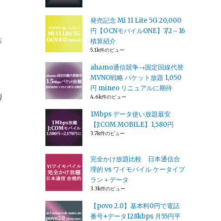
発売記念 Mi 11 Lite 5G 20,000
円【OCNモバイルONE】7/2～16
等
積算紹介
5.1k件のビュー
ahamo通信競争→固定回線代替
MVNO戦略 パケット放題 1,050
円 mineo リニュアルに期待
り
4.6k件のビュー
1Mbps データ使い放題最安
【J:COM MOBILE】1,580円
3.7k件のビュー
完全かけ放題比較 日本通信合
理的 vs ワイモバイル ケータイプ
ラン＋データ
3.3k件のビュー
【povo 2.0】基本料0円で電話
番号+データ128kbps 月55円平