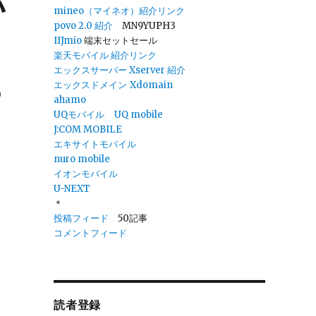
バ
mineo（マイネオ）紹介リンク
povo 2.0
紹介
MN9YUPH3
IIJmio
端末セットセール
楽天モバイル 紹介リンク
エックスサーバー Xserver 紹介
エックスドメイン
Xdomain
0
ahamo
UQモバイル
UQ mobile
J:COM MOBILE
エキサイトモバイル
nuro mobile
・
イオンモバイル
U-NEXT
＊
投稿フィード
50記事
コメントフィード
読者登録