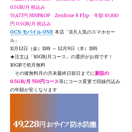
0.5GB/月 税込み
55,477円
MNP&OP
Zenfone 8 Flip 年額 65,810
円 0.5GB/月 税込み
OCN モバイル ONE
本店「11月人気のスマホセー
ル」
11月12日（金）11時 ～ 12月9日（木）11時
★注文は「10GB/月コース」の選択がお得です！
10GBで初月無料
＿
その後無料月の月末最終日前日までに
新設の
0.5GB/月 550円コース
等にコース変更で回線代込み
の年額が安くなります