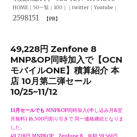
HOME
｜
50一覧
｜
100
｜｜
twitter
｜
Youtube
｜
2598151
【PR】
49,228円 Zenfone 8
MNP&OP同時加入で【OCN
モバイルONE】積算紹介 本
店 10月第二弾セール
10/25~11/12
11月セールでも
MNP&OP同時加入(申し込み月&翌
月無料) 16,500円割り引きで 同一価格継続となりま
した。
49,228円
MNP&OP
Zenfone 8 年額 59,561円