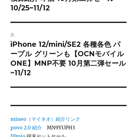
ビ
稿:
10/25~11/12
ゲ
ー
次
シ
iPhone 12/mini/SE2 各種各色 パ
次
ープル グリーンも【OCNモバイル
ョ
の
投
ONE】MNP不要 10月第二弾セール
ン
稿:
~11/12
mineo（マイネオ）紹介リンク
povo 2.0
紹介
MN9YUPH3
IIJmio
端末セットセール