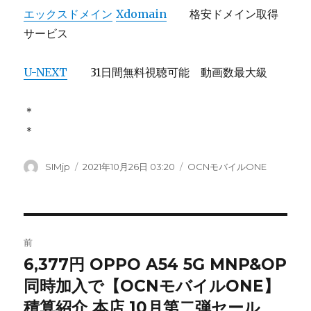
エックスドメイン
Xdomain
格安ドメイン取得
サービス
U-NEXT
31日間無料視聴可能 動画数最大級
＊
＊
投
SIMjp
投
2021年10月26日 03:20
カ
OCNモバイルONE
稿
稿
テ
者
日:
ゴ
リ
ー
投
前
稿
6,377円 OPPO A54 5G MNP&OP
前
同時加入で【OCNモバイルONE】
の
ナ
投
積算紹介 本店 10月第二弾セール