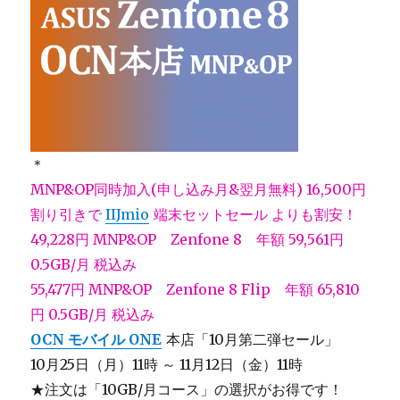
＊
MNP&OP同時加入(申し込み月&翌月無料) 16,500円
割り引きで
IIJmio
端末セットセール よりも割安！
49,228円
MNP&OP
Zenfone 8 年額 59,561円
0.5GB/月 税込み
55,477円
MNP&OP
Zenfone 8 Flip 年額 65,810
円 0.5GB/月 税込み
OCN モバイル ONE
本店「10月第二弾セール」
10月25日（月）11時 ～ 11月12日（金）11時
★注文は「10GB/月コース」の選択がお得です！