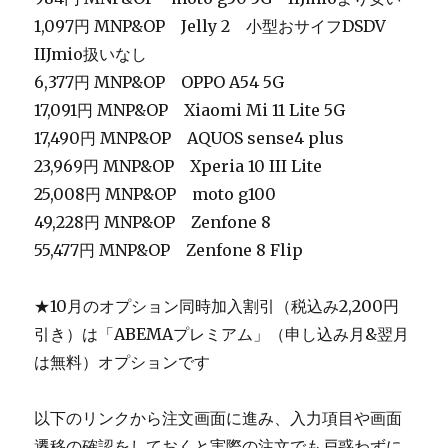
1,097円 MNP&OP Jelly 2 小型おサイフDSDV
IIJmio扱いなし
6,377円 MNP&OP OPPO A54 5G
17,091円 MNP&OP Xiaomi Mi 11 Lite 5G
17,490円
MNP&OP
AQUOS sense4 plus
23,969円
MNP&OP
Xperia 10 III Lite
25,008円 MNP&OP moto g100
49,228円
MNP&OP
Zenfone 8
55,477円
MNP&OP
Zenfone 8 Flip
★10月のオプション同時加入割引（税込み2,200円
引き）は「ABEMAプレミアム」（申し込み月&翌月
は無料）オプションです
以下のリンクから注文画面に進み、入力項目や画面
遷移の確認をしておくと実際の注文でも戸惑わずに