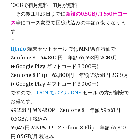
10GBで初月無料＝11月が無料
＿
その後11月29日までに
新設の0.5GB/月 550円コー
ス
等にコース変更で回線代込みの年額が安くなりま
す
＊
IIJmio
端末セットセール ではMNP条件特価で
Zenfone 8 54,800円 年額 65,558円 2GB/月
(+Google Play ギフトコード 3,000円)
Zenfone 8 Flip 62,800円 年額 73,558円 2GB/月
(+Google Play ギフトコード 3,000円)
ですので、
OCN モバイル ONE
セール の方が割安で
お得です。
49,228円 MNP&OP Zenfone 8 年額 59,561円
0.5GB/月 税込み
55,477円 MNP&OP Zenfone 8 Flip 年額 65,810
円 0.5GB/月 税込み