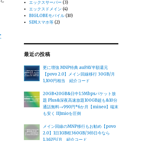
エックスサーバー
(3)
エックスドメイン
(4)
BIGLOBEモバイル
(10)
SIMスマホ等
(2)
ー
最近の投稿
更に増強 MNP特典 auPAY半額還元
【povo 2.0】メイン回線移行 30GB/月
1,100円相当 紹介コード
20GB+20GB&日中1.5Mbpsパケット放
題 Plus&深夜高速放題100GB超も&10分
通話無料→990円*6か月【mineo】端末
も安く IIJmioを圧倒
メイン回線のMNP移行もお勧め【povo
2.0】1日1GB程360GB/365日今なら
1,367円/月 紹介コード