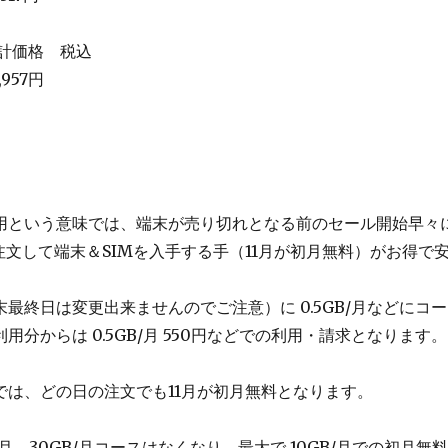
合計価格 税込
957円
用という意味では、端末が売り切れとなる前のセール開始早々
で注文して端末＆SIMを入手する手（11月が初月無料）がお得で
月末最終日は変更出来ませんのでご注意）に 0.5GB/月などにコ
用分からは 0.5GB/月 550円などでの利用・請求となります。
では、どの日の注文でも11月が初月無料となります。
/月、30GB/月コースはなくなり、最大で 10GB/月での初月無