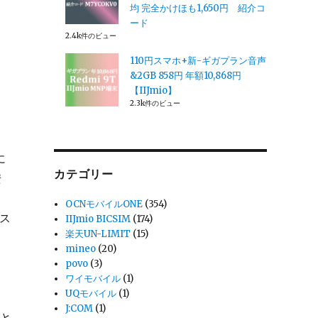
均 完全かけほも1,650円 紹介コ
ード
2.4k件のビュー
110円スマホ+新-ギガプラン音声
&2GB 858円 年額10,868円
【IIJmio】
2.3k件のビュー
に
カテゴリー
安
OCNモバイルONE
(354)
ース
IIJmio BICSIM
(174)
楽天UN-LIMIT
(15)
mineo
(20)
povo
(3)
ワイモバイル
(1)
UQモバイル
(1)
J:COM
(1)
料と