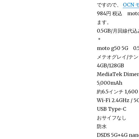
ですので、
OCN 
984円
税込 mot
ます。
0.5GB/月回線代込み
＊
moto g50 5G 
メテオグレイ/テ
4GB/128GB
MediaTek Dimen
5,000mAh
約6.5インチ 1,600 
Wi-Fi 2.4GHz / 
USB Type-C
おサイフなし
防水
DSDS 5G+4G na