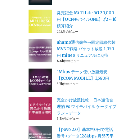
発売記念 Mi 11 Lite 5G 20,000
円【OCNモバイルONE】7/2～16
積算紹介
5.1k件のビュー
ahamo通信競争→固定回線代替
MVNO戦略 パケット放題 1,050
円 mineo リニュアルに期待
4.6k件のビュー
1Mbps データ使い放題最安
【J:COM MOBILE】1,580円
3.7k件のビュー
完全かけ放題比較 日本通信合
理的 vs ワイモバイル ケータイプ
ラン＋データ
3.3k件のビュー
【povo 2.0】基本料0円で電話
番号+データ128kbps 月55円平