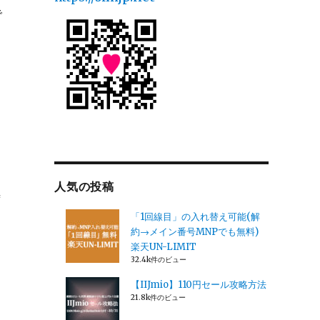
で
人気の投稿
時
「1回線目」の入れ替え可能(解
約→メイン番号MNPでも無料)
楽天UN-LIMIT
32.4k件のビュー
【IIJmio】110円セール攻略方法
21.8k件のビュー