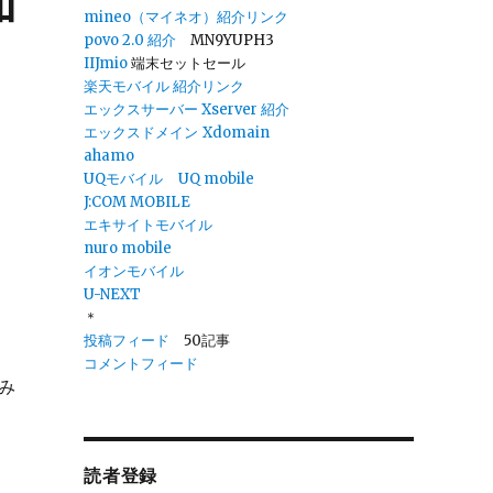
加
mineo（マイネオ）紹介リンク
povo 2.0
紹介
MN9YUPH3
IIJmio
端末セットセール
楽天モバイル 紹介リンク
エックスサーバー Xserver 紹介
エックスドメイン
Xdomain
ahamo
UQモバイル
UQ mobile
J:COM MOBILE
エキサイトモバイル
nuro mobile
イオンモバイル
U-NEXT
＊
投稿フィード
50記事
コメントフィード
み
読者登録
/月