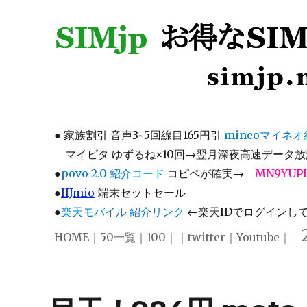
SIMjp お得なSIM、スマホ
simjp.net
●
家族割引 音声3~5回線目165円引
mineoマイネ
マイピタ ゆずるね×10回→翌月深夜高速データ放題
●
povo 2.0 紹介コード
コピペが確実→
MN9YUP
●
IIJmio
端末セットセール
●
楽天モバイル 紹介リンク
←楽天IDでログインして注
HOME
｜
50一覧
｜
100
｜｜
twitter
｜
Youtube
｜