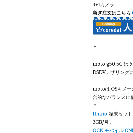
3+1カメラ
急ぎ注文はこちら
＊
moto g50 5G
DSDVテザリング
motoは OSも
合的なバランスに
＊
IIJmio
端末セットセ
2GB/月 。
OCN モバイル ON