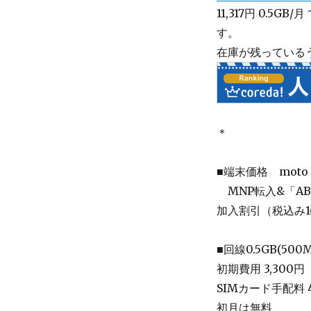
11,317円 0.
す。
在庫が残っている
＊
■端末価格 moto 
＿
MNP転入&「A
加入割引（税込み1
■回線0.5GB(50
初期費用 3,300円
SIMカード手配料 4
初月は無料