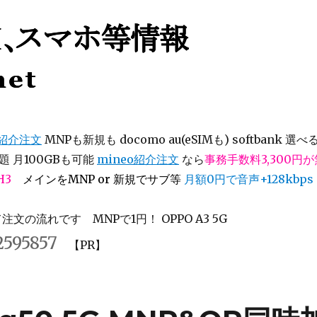
等情報
オ紹介注文
MNPも新規も docomo au(eSIMも) softbank 選べ
 月100GBも可能
mineo紹介注文
なら
事務手数料3,300円
H3
メインをMNP or 新規でサブ等
月額0円で音声+128kbps
文の流れです MNPで1円！ OPPO A3 5G
2595857
【PR】