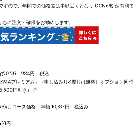
5GB/月 ですので、年間での価格差は半額近くとなり OCNが断然有利
うちに注文・確保をお勧めします。
g50 5G 984円 税込
BEMAプレミアム」（申し込み月&翌月は無料）オプション同
6,500円引き）で
0MB)/月コース価格 年額 10,333円 税込み
33円