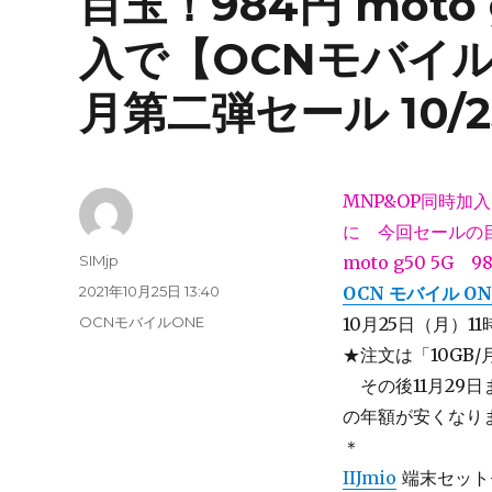
目玉！984円 moto
入で【OCNモバイルO
月第二弾セール 10/25~
MNP&OP同時加入
に 今回セールの
投
SIMjp
moto g50 5G 9
稿
投
2021年10月25日 13:40
OCN モバイル ON
者
稿
カ
OCNモバイルONE
10月25日（月）11時
日:
テ
★注文は「10GB
ゴ
＿
その後11月29日
リ
ー
の年額が安くなり
＊
IIJmio
端末セットセ