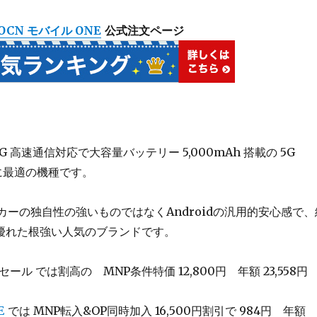
OCN モバイル ONE
公式注文ページ
 は 5G 高速通信対応で大容量バッテリー 5,000mAh 搭載の 5G
に最適の機種です。
メーカーの独自性の強いものではなくAndroidの汎用的安心感で、
優れた根強い人気のブランドです。
ール では割高の MNP条件特価 12,800円 年額 23,558円
E
では MNP転入&OP同時加入 16,500円割引で
984円
年額