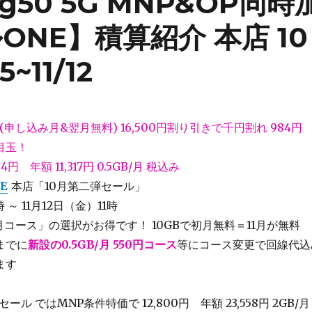
 g50 5G MNP&OP同時
NE】積算紹介 本店 10
11/12
(申し込み月&翌月無料) 16,500円割り引きで千円割れ 984円
目玉！
84円 年額 11,317円 0.5GB/月 税込み
E
本店「10月第二弾セール」
 ～ 11月12日（金）11時
/月コース」の選択がお得です！ 10GBで初月無料＝11月が無料
までに
新設の0.5GB/月 550円コース
等にコース変更で回線代込
ます
ール ではMNP条件特価で 12,800円 年額 23,558円 2GB