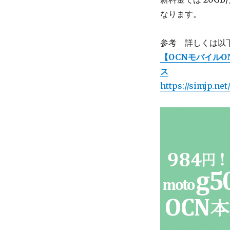
なります。
参考 詳しくは以
【OCNモバイルO
ス
https://simjp.ne