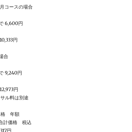
B)/月コースの場合
 6,600円
,333円
の場合
 9,240円
,973円
ーサル料は別途
価格 年額
ス合計価格 税込
317円