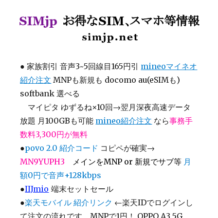
SIMjp お得なSIM、スマホ等情報
●
家族割引 音声3~5回線目165円引
mineoマイネオ
紹介注文
MNPも新規も docomo au(eSIMも)
softbank 選べる
マイピタ ゆずるね×10回→翌月深夜高速データ
放題 月100GBも可能
mineo紹介注文
なら
事務手
数料3,300円が無料
●
povo 2.0 紹介コード
コピペが確実→
MN9YUPH3
メインをMNP or 新規でサブ等
月
額0円で音声+128kbps
●
IIJmio
端末セットセール
●
楽天モバイル 紹介リンク
←楽天IDでログインし
て注文の流れです MNPで1円！ OPPO A3 5G