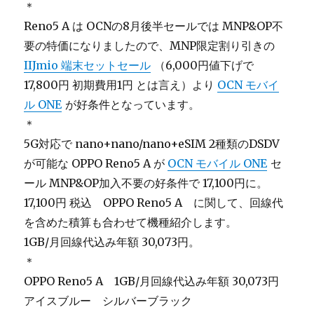
＊
Reno5 A は OCNの8月後半セールでは MNP&OP不
要の特価になりましたので、MNP限定割り引きの
IIJmio 端末セットセール
（6,000円値下げで
17,800円 初期費用1円 とは言え）より
OCN モバイ
ル ONE
が好条件となっています。
＊
5G対応で nano+nano/nano+eSIM 2種類のDSDV
が可能な OPPO Reno5 A が
OCN モバイル ONE
セ
ール MNP&OP加入不要の好条件で 17,100円に。
17,100円 税込 OPPO Reno5 A に関して、回線代
を含めた積算も合わせて機種紹介します。
1GB/月回線代込み年額 30,073円。
＊
OPPO Reno5 A 1GB/月回線代込み年額 30,073円
アイスブルー シルバーブラック