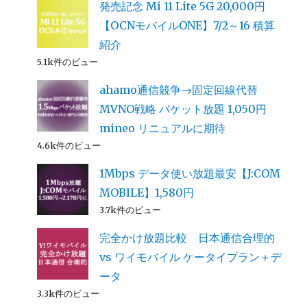
発売記念 Mi 11 Lite 5G 20,000円
【OCNモバイルONE】7/2～16 積算
紹介
5.1k件のビュー
ahamo通信競争→固定回線代替
MVNO戦略 パケット放題 1,050円
mineo リニュアルに期待
4.6k件のビュー
1Mbps データ使い放題最安【J:COM
MOBILE】1,580円
3.7k件のビュー
完全かけ放題比較 日本通信合理的
vs ワイモバイル ケータイプラン＋デ
ータ
3.3k件のビュー