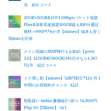
当 紹介コード
20GB+20GB&日中1.5Mbpsパケット放題
Plus&深夜高速放題100GB超も&10分通話
無料→990円*6か月【mineo】端末も安く
IIJmioを圧倒
メイン回線のMNP移行もお勧め【povo
2.0】1日1GB程360GB/365日今なら1,367
円/月 紹介コード
トク増し割【mineo】528円割引*12か月 1
年間のお得契約チャンス ~12/2
初取扱い nubia 廉価縦2つ折り 54,800円
Flip 5G【IIJmio】~6/3