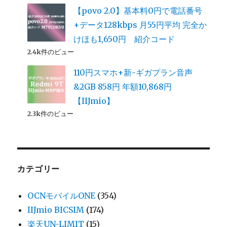
【povo 2.0】基本料0円で電話番号
+データ128kbps 月55円平均 完全か
けほも1,650円 紹介コード
2.4k件のビュー
110円スマホ+新-ギガプラン音声
&2GB 858円 年額10,868円
【IIJmio】
2.3k件のビュー
カテゴリー
OCNモバイルONE
(354)
IIJmio BICSIM
(174)
楽天UN-LIMIT
(15)