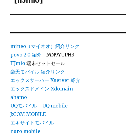
【IIJmio】
ョ
稿:
ン
mineo（マイネオ）紹介リンク
povo 2.0
紹介
MN9YUPH3
IIJmio
端末セットセール
楽天モバイル 紹介リンク
エックスサーバー Xserver 紹介
エックスドメイン
Xdomain
ahamo
UQモバイル
UQ mobile
J:COM MOBILE
エキサイトモバイル
nuro mobile