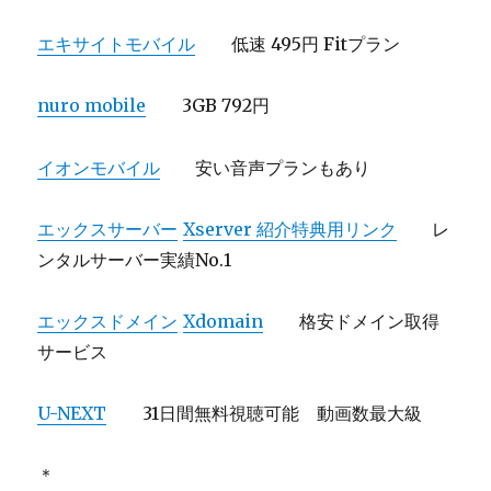
エキサイトモバイル
低速 495円 Fitプラン
nuro mobile
3GB 792円
イオンモバイル
安い音声プランもあり
エックスサーバー
Xserver 紹介特典用リンク
レ
ンタルサーバー実績No.1
エックスドメイン
Xdomain
格安ドメイン取得
サービス
U-NEXT
31日間無料視聴可能 動画数最大級
＊