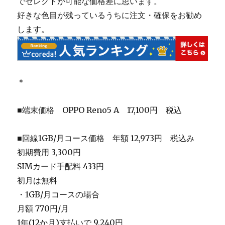
でセレクトが可能な価格差に思います。
好きな色目が残っているうちに注文・確保をお勧め
します。
＊
■端末価格 OPPO Reno5 A 17,100円 税込
■回線1GB/月コース価格 年額 12,973円 税込み
初期費用 3,300円
SIMカード手配料 433円
初月は無料
・1GB/月コースの場合
月額 770円/月
1年(12か月)支払いで 9,240円