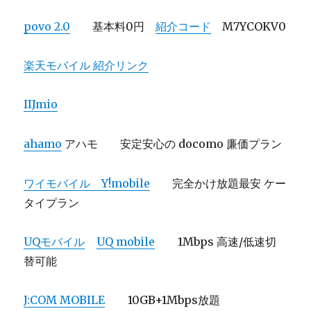
povo 2.0
基本料0円
紹介コード
M7YCOKV0
楽天モバイル 紹介リンク
IIJmio
ahamo
アハモ 安定安心の docomo 廉価プラン
ワイモバイル Y!mobile
完全かけ放題最安 ケー
タイプラン
UQモバイル
UQ mobile
1Mbps 高速/低速切
替可能
J:COM MOBILE
10GB+1Mbps放題