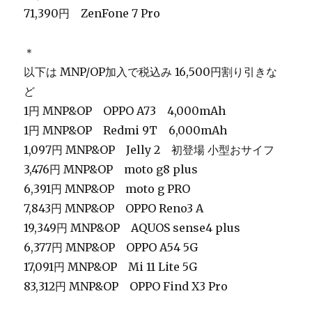
71,390円 ZenFone 7 Pro
＊
以下は MNP/OP加入で税込み 16,500円割り引きな
ど
1円 MNP&OP OPPO A73 4,000mAh
1円 MNP&OP Redmi 9T 6,000mAh
1,097円 MNP&OP Jelly 2 初登場 小型おサイフ
3,476円 MNP&OP moto g8 plus
6,391円 MNP&OP moto g PRO
7,843円 MNP&OP OPPO Reno3 A
19,349円 MNP&OP AQUOS sense4 plus
6,377円 MNP&OP OPPO A54 5G
17,091円 MNP&OP Mi 11 Lite 5G
83,312円 MNP&OP OPPO Find X3 Pro