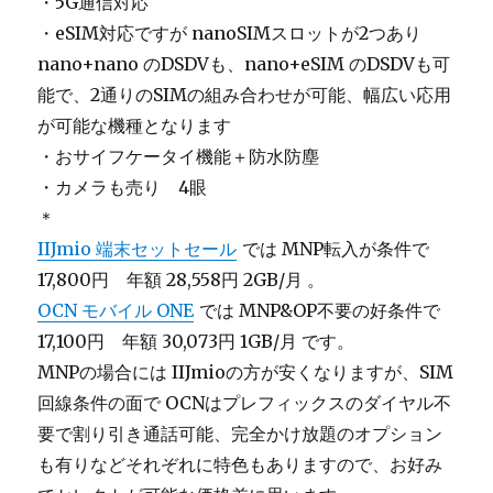
・5G通信対応
・eSIM対応ですが nanoSIMスロットが2つあり
nano+nano のDSDVも、nano+eSIM のDSDVも可
能で、2通りのSIMの組み合わせが可能、幅広い応用
が可能な機種となります
・おサイフケータイ機能＋防水防塵
・カメラも売り 4眼
＊
IIJmio 端末セットセール
では MNP転入が条件で
17,800円 年額 28,558円 2GB/月 。
OCN モバイル ONE
では MNP&OP不要の好条件で
17,100円 年額 30,073円 1GB/月 です。
MNPの場合には IIJmioの方が安くなりますが、SIM
回線条件の面で OCNはプレフィックスのダイヤル不
要で割り引き通話可能、完全かけ放題のオプション
も有りなどそれぞれに特色もありますので、お好み