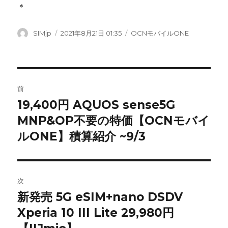
＊
投
SIMjp
投
2021年8月21日 01:35
カ
OCNモバイルONE
稿
稿
テ
者
日:
ゴ
リ
ー
投
前
稿
19,400円 AQUOS sense5G
前
MNP&OP不要の特価【OCNモバイ
の
ナ
投
ルONE】積算紹介 ~9/3
ビ
稿:
ゲ
次
ー
新発売 5G eSIM+nano DSDV
次
シ
Xperia 10 III Lite 29,980円
の
投