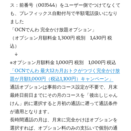
ス：前番号（003544）をユーザー側でつけてなくて
も、プレフィックス自動付与で半額電話扱いになり
ました
「OCNでんわ 完全かけ放題オプション」
（オプション月額料金 1,300円 税別 1,430円 税
込）
＿
↓
※オプション月額料金 1,000円 税別 1,000円 税込
「OCNでんわ 最大12カ月おトクがつづく完全かけ放
題が月額1,000円（税込1,100円）キャンペーン」
通話オプションは事前のコース設定が不要で、月末
最終日前日までにその月のコースを「後出しじゃん
けん」的に選択すると月初の通話に遡って通話条件
が適用となります。
長時間通話の月は、月末に完全かけほオプションを
選択すれば、オプション料のみの支払いで個別の通