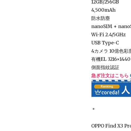
12GB/256GB
4,500mAh
防水防塵
nanoSIM + nan
Wi-Fi 2.4/5GHz
USB Type-C
4カメラ 10億色彩
有機EL 3216×1440
側面指紋認証
急ぎ注文はこちら
＊
OPPO Find X