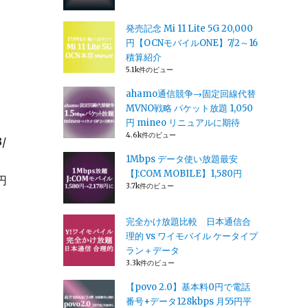
発売記念 Mi 11 Lite 5G 20,000
円【OCNモバイルONE】7/2～16
積算紹介
5.1k件のビュー
ahamo通信競争→固定回線代替
MVNO戦略 パケット放題 1,050
円 mineo リニュアルに期待
4.6k件のビュー
/
1Mbps データ使い放題最安
【J:COM MOBILE】1,580円
円
3.7k件のビュー
完全かけ放題比較 日本通信合
理的 vs ワイモバイル ケータイプ
ラン＋データ
3.3k件のビュー
【povo 2.0】基本料0円で電話
番号+データ128kbps 月55円平