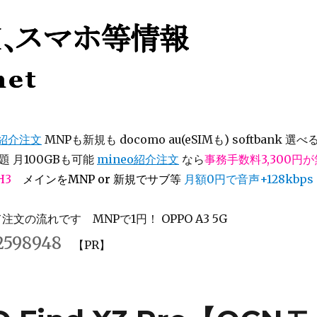
等情報
オ紹介注文
MNPも新規も docomo au(eSIMも) softbank 選べ
 月100GBも可能
mineo紹介注文
なら
事務手数料3,300円
H3
メインをMNP or 新規でサブ等
月額0円で音声+128kbps
文の流れです MNPで1円！ OPPO A3 5G
2598948
【PR】