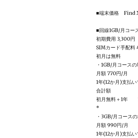
■端末価格 Find X
■回線1GB/月コー
初期費用 3,300円
SIMカード手配料 4
初月は無料
・1GB/月コース
月額 770円/月
1年(12か月)支払いで
合計額
初月無料＋1年 12
*
・3GB/月コースの
月額 990円/月
1年(12か月)支払いで