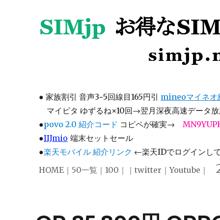
SIMjp お得なSIM、スマホ
simjp.net
●
家族割引 音声3~5回線目165円引
mineoマイネ
マイピタ ゆずるね×10回→翌月深夜高速データ放題
●
povo 2.0 紹介コード
コピペが確実→
MN9YUP
●
IIJmio
端末セットセール
●
楽天モバイル 紹介リンク
←楽天IDでログインして注
HOME
｜
50一覧
｜
100
｜｜
twitter
｜
Youtube
｜