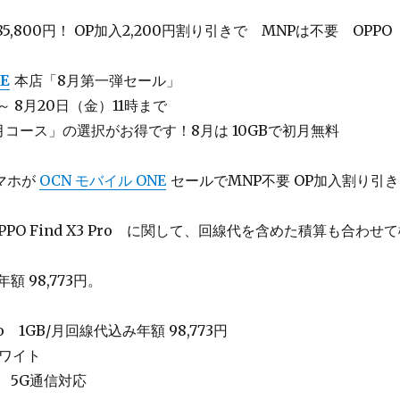
5,800円！ OP加入2,200円割り引きで MNPは不要 OPPO
E
本店「8月第一弾セール」
 ～ 8月20日（金）11時まで
/月コース」の選択がお得です！8月は 10GBで初月無料
スマホが
OCN モバイル ONE
セールでMNP不要 OP加入割り引
 OPPO Find X3 Pro に関して、回線代を含めた積算も合わせ
額 98,773円。
 Pro 1GB/月回線代込み年額 98,773円
ホワイト
88 5G通信対応