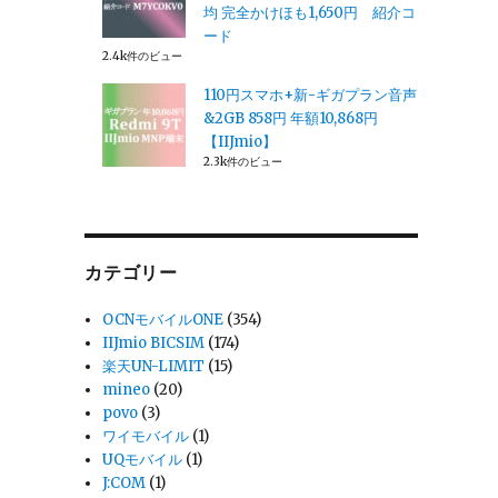
均 完全かけほも1,650円 紹介コ
ード
2.4k件のビュー
110円スマホ+新-ギガプラン音声
&2GB 858円 年額10,868円
【IIJmio】
2.3k件のビュー
カテゴリー
OCNモバイルONE
(354)
IIJmio BICSIM
(174)
楽天UN-LIMIT
(15)
mineo
(20)
povo
(3)
ワイモバイル
(1)
UQモバイル
(1)
J:COM
(1)