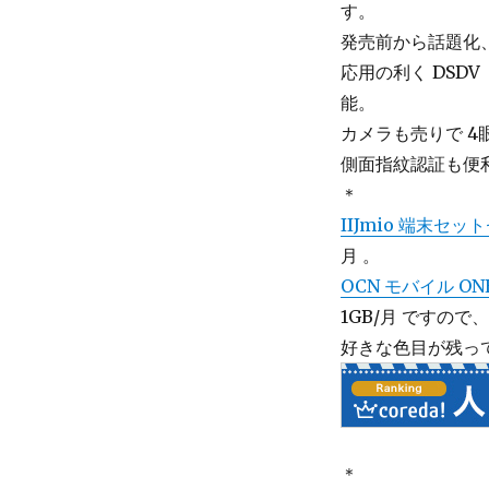
す。
発売前から話題化
応用の利く DSDV n
能。
カメラも売りで 4
側面指紋認証も便
＊
IIJmio 端末セッ
月 。
OCN モバイル ON
1GB/月 ですの
好きな色目が残っ
＊