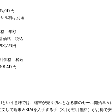
,613円
ーサル料は別途
価格 年額
合計価格 税込
,773円
合計価格 税込
1,413円
用という意味では、端末が売り切れとなる前のセール開始早々
で注文して端末＆SIMを入手する手（8月が初月無料）がお得で