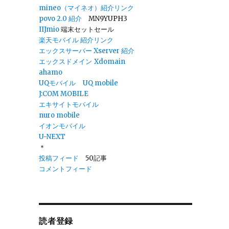
mineo（マイネオ）紹介リンク
povo 2.0
紹介
MN9YUPH3
IIJmio
端末セットセール
楽天モバイル 紹介リンク
エックスサーバー Xserver 紹介
エックスドメイン
Xdomain
ahamo
UQモバイル
UQ mobile
J:COM MOBILE
エキサイトモバイル
nuro mobile
イオンモバイル
U-NEXT
＊
投稿フィード
50記事
コメントフィード
読者登録