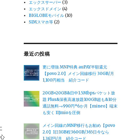
エックスサーバー
(3)
エックスドメイン
(4)
BIGLOBEモバイル
(10)
SIMスマホ等
(2)
最近の投稿
更に増強 MNP特典 auPAY半額還元
【povo 2.0】メイン回線移行 30GB/月
1,100円相当 紹介コード
20GB+20GB&日中1.5Mbpsパケット放
題 Plus&深夜高速放題100GB超も&10分
通話無料→990円*6か月【mineo】端末
も安く IIJmioを圧倒
メイン回線のMNP移行もお勧め【povo
に
2.0】1日1GB程360GB/365日今なら
安心
1,367円/月 紹介コード