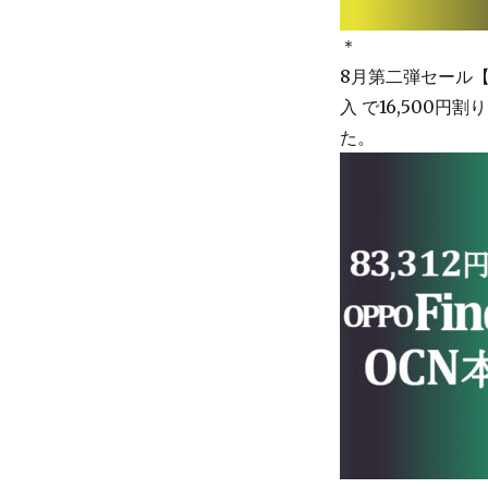
＊
8月第二弾セール
入 で16,500円割
た。