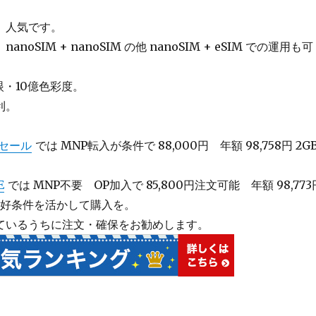
、人気です。
anoSIM + nanoSIM の他 nanoSIM + eSIM での運用も可
眼・10億色彩度。
利。
トセール
では MNP転入が条件で 88,000円 年額 98,758円 2GB
E
では MNP不要 OP加入で 85,800円注文可能 年額 98,773
で、好条件を活かして購入を。
ているうちに注文・確保をお勧めします。