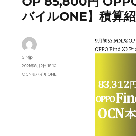
OP 85,800円 OPP
バイルONE】積算紹介
9月初め MNP&O
OPPO Find X3 
投
SIMjp
稿
投
2021年8月2日 18:10
者
稿
カ
OCNモバイルONE
日:
テ
ゴ
リ
ー