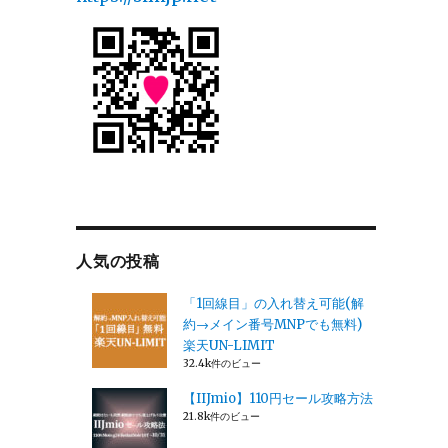
人気の投稿
「1回線目」の入れ替え可能(解
約→メイン番号MNPでも無料)
楽天UN-LIMIT
32.4k件のビュー
【IIJmio】110円セール攻略方法
21.8k件のビュー
ま