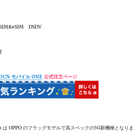
oSIM&eSIM DSDV
度
OCN モバイル ONE
公式注文ページ
3 Pro は OPPO のフラッグモデルで高スペックの5G新機種となり