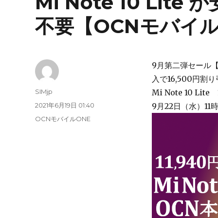
Mi Note 10 Lite
不要【OCNモバイルO
9月第二弾セール
入で16,500円割
投
SIMjp
Mi Note 10 Lit
稿
投
2021年6月19日 01:40
9月22日（水）11時
者
稿
カ
OCNモバイルONE
日:
テ
ゴ
リ
ー