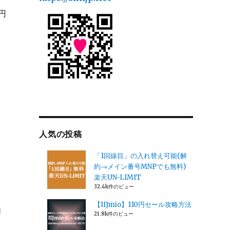
円
人気の投稿
「1回線目」の入れ替え可能(解
約→メイン番号MNPでも無料)
楽天UN-LIMIT
32.4k件のビュー
【IIJmio】110円セール攻略方法
加
21.8k件のビュー