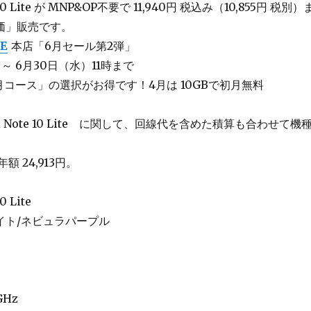
e 10 Lite が MNP&OP不要で 11,940円 税込み（10,855円 税別）
価」販売です。
E
本店「6月セール第2弾」
 ～ 6月30日（水）11時まで
/月コース」の選択がお得です！4月は 10GBで初月無料
Mi Note 10 Lite に関して、回線代を含めた積算も合わせて機
額 24,913円。
0 Lite
イト/ネビュラパープル
5GHz