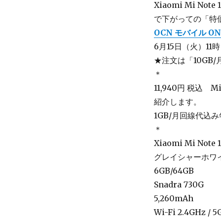
Xiaomi Mi Not
で下がっての「特
OCN モバイル ON
6月15日（火）11時
★注文は「10GB
＊
11,940円 税込 
紹介します。
1GB/月回線代込み年
＊
Xiaomi Mi Note 1
グレイシャーホワ
6GB/64GB
Snadra 730G
5,260mAh
Wi-Fi 2.4GHz / 