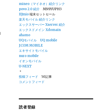
mineo（マイネオ）紹介リンク
povo 2.0
紹介
MN9YUPH3
IIJmio
端末セットセール
楽天モバイル 紹介リンク
エックスサーバー Xserver 紹介
エックスドメイン
Xdomain
加
ahamo
UQモバイル
UQ mobile
J:COM MOBILE
エキサイトモバイル
nuro mobile
イオンモバイル
U-NEXT
＊
投稿フィード
50記事
コメントフィード
読者登録