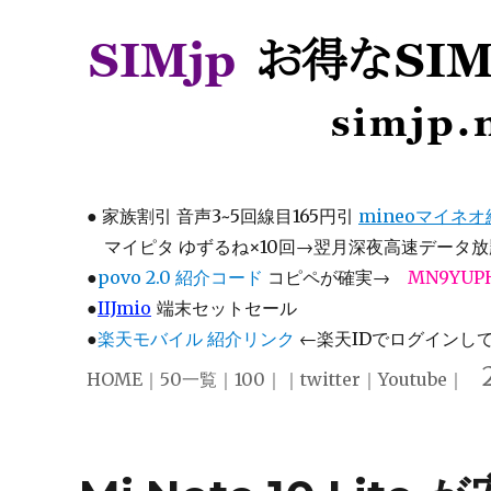
SIMjp お得なSIM、スマホ
simjp.net
●
家族割引 音声3~5回線目165円引
mineoマイネ
マイピタ ゆずるね×10回→翌月深夜高速データ放題
●
povo 2.0 紹介コード
コピペが確実→
MN9YUP
●
IIJmio
端末セットセール
●
楽天モバイル 紹介リンク
←楽天IDでログインして注
HOME
｜
50一覧
｜
100
｜｜
twitter
｜
Youtube
｜