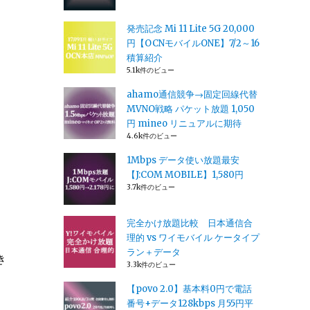
発売記念 Mi 11 Lite 5G 20,000
円【OCNモバイルONE】7/2～16
積算紹介
5.1k件のビュー
ahamo通信競争→固定回線代替
MVNO戦略 パケット放題 1,050
円 mineo リニュアルに期待
4.6k件のビュー
1Mbps データ使い放題最安
【J:COM MOBILE】1,580円
3.7k件のビュー
完全かけ放題比較 日本通信合
理的 vs ワイモバイル ケータイプ
ラン＋データ
き
3.3k件のビュー
【povo 2.0】基本料0円で電話
番号+データ128kbps 月55円平