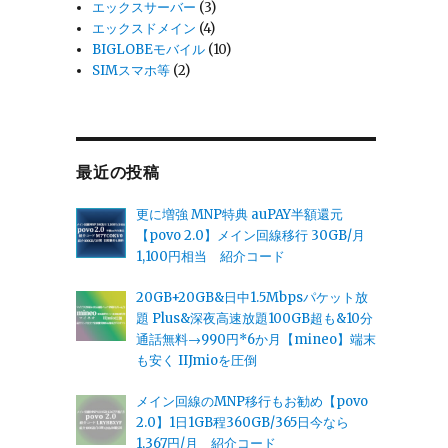
エックスサーバー
(3)
エックスドメイン
(4)
BIGLOBEモバイル
(10)
SIMスマホ等
(2)
最近の投稿
更に増強 MNP特典 auPAY半額還元
【povo 2.0】メイン回線移行 30GB/月
1,100円相当 紹介コード
20GB+20GB&日中1.5Mbpsパケット放
題 Plus&深夜高速放題100GB超も&10分
通話無料→990円*6か月【mineo】端末
も安く IIJmioを圧倒
メイン回線のMNP移行もお勧め【povo
2.0】1日1GB程360GB/365日今なら
1,367円/月 紹介コード