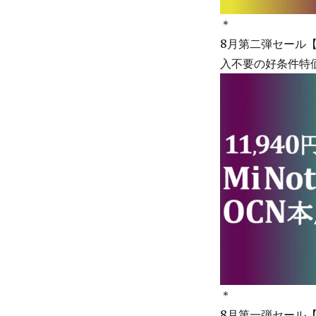
＊
8月第二弾セール
入不要の好条件特価 
＊
8月第一弾セール