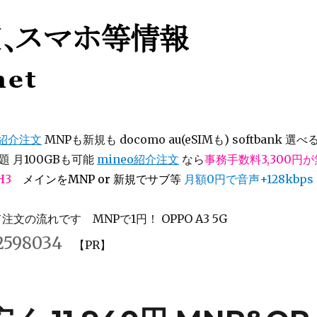
等情報
オ紹介注文
MNPも新規も docomo au(eSIMも) softbank 選べ
 月100GBも可能
mineo紹介注文
なら
事務手数料3,300円
H3
メインをMNP or 新規でサブ等
月額0円で音声+128kbps
文の流れです MNPで1円！ OPPO A3 5G
2598034
【PR】