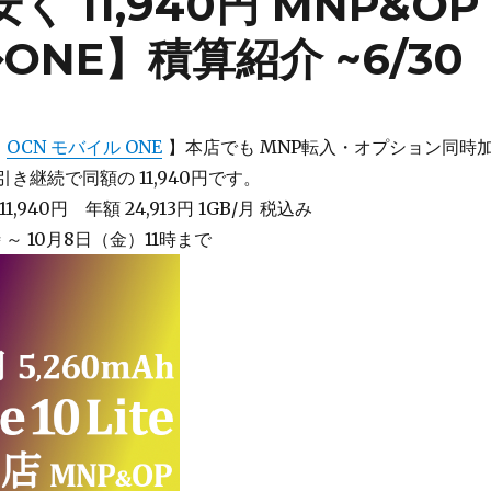
 が安く 11,940円 MNP&OP
NE】積算紹介 ~6/30
【
OCN モバイル ONE
】本店でも MNP転入・オプション同時
り引き継続で同額の 11,940円です。
e 11,940円 年額 24,913円 1GB/月 税込み
 ～ 10月8日（金）11時まで