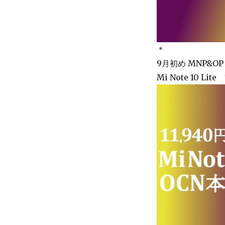
＊
9月初め MNP&O
Mi Note 10 Lit