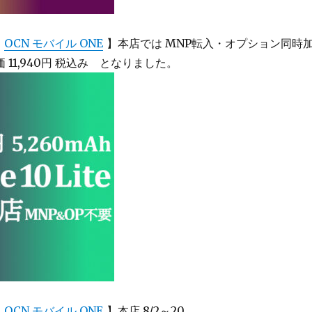
【
OCN モバイル ONE
】本店では MNP転入・オプション同時
11,940円 税込み となりました。
【
OCN モバイル ONE
】本店 8/2～20