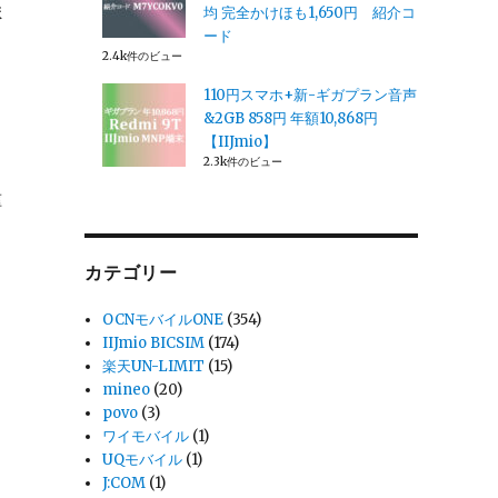
ま
均 完全かけほも1,650円 紹介コ
ード
2.4k件のビュー
110円スマホ+新-ギガプラン音声
&2GB 858円 年額10,868円
【IIJmio】
2.3k件のビュー
種
カテゴリー
OCNモバイルONE
(354)
IIJmio BICSIM
(174)
楽天UN-LIMIT
(15)
mineo
(20)
povo
(3)
ワイモバイル
(1)
UQモバイル
(1)
J:COM
(1)