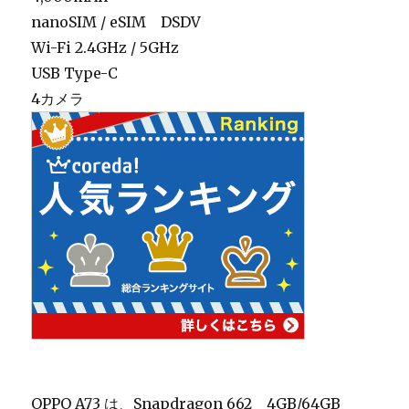
nanoSIM / eSIM DSDV
Wi-Fi 2.4GHz / 5GHz
USB Type-C
4カメラ
OPPO A73 は、Snapdragon 662 4GB/64GB