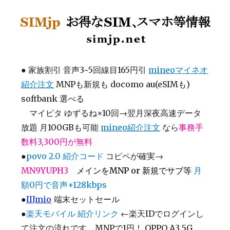
SIMjp お得なSIM、スマホ等情報
●
家族割引 音声3~5回線目165円引
mineoマイネオ
紹介注文
MNPも新規も docomo au(eSIMも)
softbank 選べる
マイピタ ゆずるね×10回→翌月深夜高速データ
放題 月100GBも可能
mineo紹介注文
なら
事務手
数料3,300円が無料
●
povo 2.0 紹介コード
コピペが確実→
MN9YUPH3
メインをMNP or 新規でサブ等
月
額0円で音声+128kbps
●
IIJmio
端末セットセール
●
楽天モバイル 紹介リンク
←楽天IDでログインし
て注文の流れです MNPで1円！ OPPO A3 5G