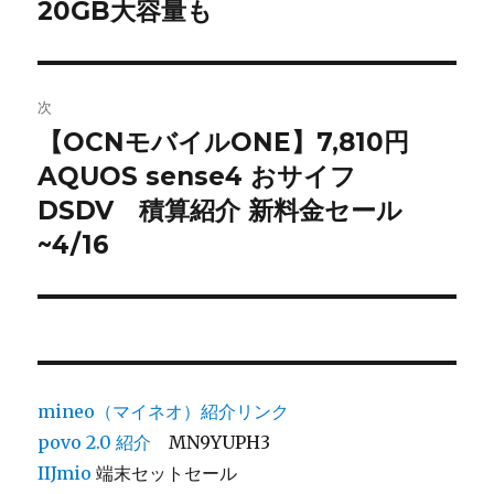
投
20GB大容量も
ビ
稿:
ゲ
次
ー
【OCNモバイルONE】7,810円
次
シ
AQUOS sense4 おサイフ
の
投
DSDV 積算紹介 新料金セール
ョ
稿:
~4/16
ン
mineo（マイネオ）紹介リンク
povo 2.0
紹介
MN9YUPH3
IIJmio
端末セットセール