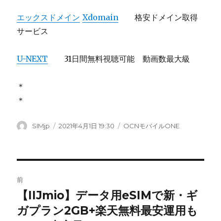
エックスドメイン
Xdomain
格安ドメイン取得
サービス
U-NEXT
31日間無料視聴可能 動画数最大級
＊
＊
投
SIMjp
投
2021年4月1日 19:30
カ
OCNモバイルONE
稿
稿
テ
者
日:
ゴ
リ
ー
投
前
稿
【IIJmio】データ用eSIMで新・ギ
前
ガプラン2GB+楽天無料最安運用も
の
ナ