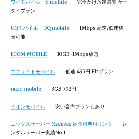
ワイモバイル Y!mobile
完全かけ放題最安 ケー
タイプラン
UQモバイル
UQ mobile
1Mbps 高速/低速切
替可能
J:COM MOBILE
10GB+1Mbps放題
エキサイトモバイル
低速 495円 Fitプラン
nuro mobile
3GB 792円
イオンモバイル
安い音声プランもあり
エックスサーバー
Xserver 紹介特典用リンク
レ
ンタルサーバー実績No.1