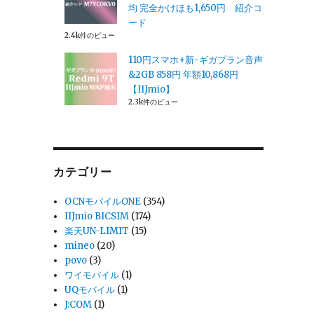
均 完全かけほも1,650円 紹介コ
ード
2.4k件のビュー
110円スマホ+新-ギガプラン音声
&2GB 858円 年額10,868円
【IIJmio】
2.3k件のビュー
カテゴリー
OCNモバイルONE
(354)
IIJmio BICSIM
(174)
楽天UN-LIMIT
(15)
mineo
(20)
povo
(3)
ワイモバイル
(1)
UQモバイル
(1)
J:COM
(1)