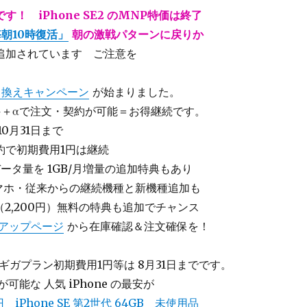
す！ iPhone SE2 のMNP特価は終了
毎朝10時復活」
朝の激戦パターンに戻りか
追加されています ご注意を
り換えキャンペーン
が始まりました。
件＋αで注文・契約が可能＝お得継続です。
10月31日まで
約で初期費用1円は継続
ータ量を 1GB/月増量の追加特典もあり
スマホ・従来からの継続機種と新機種追加も
（2,200円）無料の特典も追加でチャンス
インアップページ
から在庫確認＆注文確保を！
ギガプラン初期費用1円等は 8月31日までです。
が可能な 人気 iPhone の最安が
円 iPhone SE 第2世代 64GB 未使用品