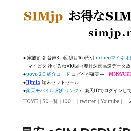
SIMjp お得なSIM、スマホ
simjp.net
●
家族割引 音声3~5回線目165円引
mineoマイネ
マイピタ ゆずるね×10回→翌月深夜高速データ放題
●
povo 2.0 紹介コード
コピペが確実→
MN9YUP
●
IIJmio
端末セットセール
●
楽天モバイル 紹介リンク
←楽天IDでログインして注
HOME
｜
50一覧
｜
100
｜｜
twitter
｜
Youtube
｜