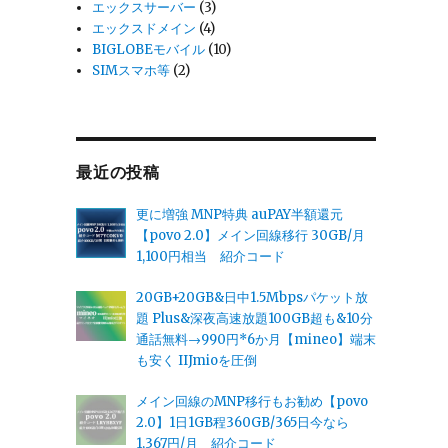
エックスサーバー
(3)
エックスドメイン
(4)
BIGLOBEモバイル
(10)
SIMスマホ等
(2)
最近の投稿
更に増強 MNP特典 auPAY半額還元
【povo 2.0】メイン回線移行 30GB/月
1,100円相当 紹介コード
20GB+20GB&日中1.5Mbpsパケット放
題 Plus&深夜高速放題100GB超も&10分
通話無料→990円*6か月【mineo】端末
も安く IIJmioを圧倒
メイン回線のMNP移行もお勧め【povo
2.0】1日1GB程360GB/365日今なら
1,367円/月 紹介コード