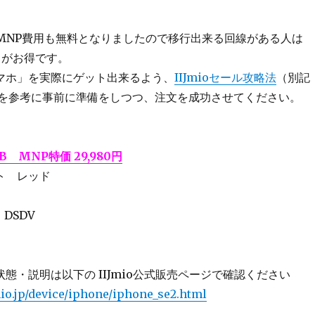
は MNP費用も無料となりましたので移行出来る回線がある人は
がお得です。
マホ」を実際にゲット出来るよう、
IIJmioセール攻略法
（別記
）を参考に事前に準備をしつつ、注文を成功させてください。
4GB MNP特価 29,980円
ト レッド
M DSDV
態・説明は以下の IIJmio公式販売ページで確認ください
io.jp/device/iphone/iphone_se2.html