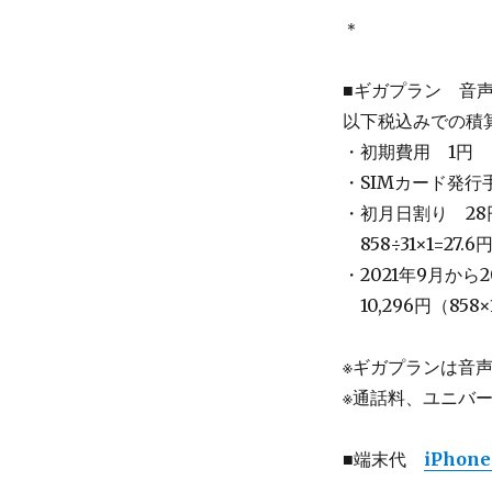
＊
■ギガプラン 音声+
以下税込みでの積
・初期費用 1円
・SIMカード発行手
・初月日割り 28
＿
858÷31×1=27.6
・2021年9月から
＿
10,296円（858×
※ギガプランは音
※通話料、ユニバ
■端末代
iPhone