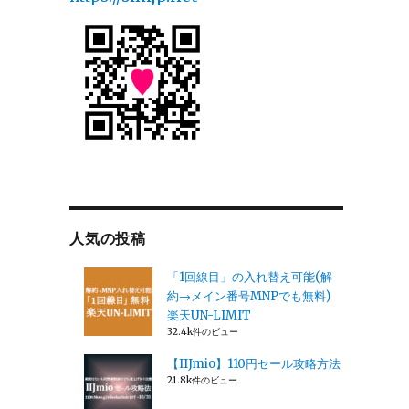
人気の投稿
「1回線目」の入れ替え可能(解
約→メイン番号MNPでも無料)
楽天UN-LIMIT
32.4k件のビュー
【IIJmio】110円セール攻略方法
21.8k件のビュー