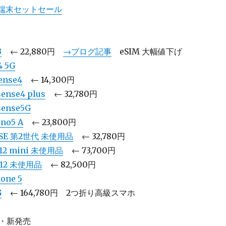
io 端末セットセール
3
← 22,880円
→ブログ記事
eSIM 大幅値下げ
4 5G
ense4
← 14,300円
ense4 plus
← 32,780円
sense5G
eno5 A
← 23,800円
e SE 第2世代 未使用品
← 32,780円
 12 mini 未使用品
← 73,700円
e 12 未使用品
← 82,500円
one 5
G
← 164,780円 2つ折り高級スマホ
開・新発売