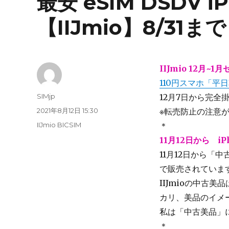
最安 eSIM DSDV iP
【IIJmio】8/31まで
IIJmio 12月
110円スマホ「平
投
SIMjp
12月7日から完
稿
投
2021年8月12日 15:30
※転売防止の注意
者
稿
カ
IIJmio BICSIM
＊
日:
テ
11月12日から i
ゴ
11月12日から「中古
リ
ー
で販売されていま
IIJmioの中古
カリ、美品のイメ
私は「中古美品」
＊