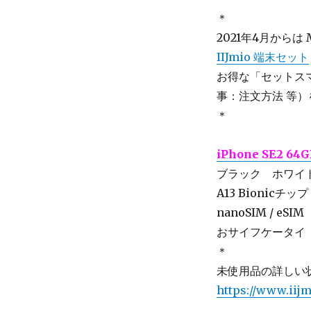
＊
2021年4月から
IIJmio 端末セット
お得な「セットス
事：注文方法 等
＊
iPhone SE2 6
ブラック ホワイ
A13 Bionicチップ
nanoSIM / eSI
おサイフケータイ
＊
未使用品の詳しい状
https://www.iijm