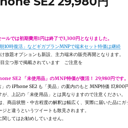
hone SE2 29,980円
~1月セールでは初期費用1円は終了で3,300円となりました。
日朝10時復活」などギガプランMNPで端末セット特価は継続
全掛け放題オプションも新設、主力端末の販売再開となります。
が目立つ形で掲載されています ご注意を
Phone SE2 「未使用品」のMNP特価が復活！ 29,980円です
」の iPhone SE2 も「美品」の案内のもと MNP特価 17,800
すが、上記の「未使用品」とは異なりますので注意ください。
美品は、商品状態・中古程度の解釈は幅広く、実際に届いた品にガ
ージと違うというツイートも散見されます。
に関してはお勧めしていません。