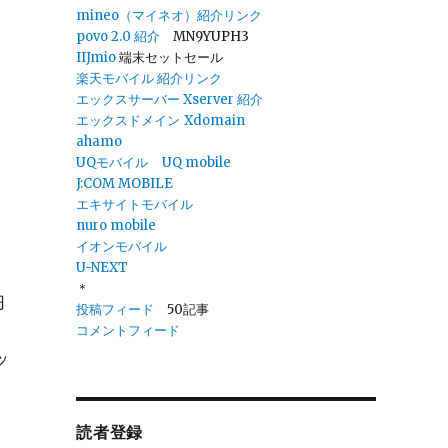
mineo（マイネオ）紹介リンク
povo 2.0
紹介
MN9YUPH3
IIJmio
端末セットセール
楽天モバイル 紹介リンク
エックスサーバー Xserver 紹介
エックスドメイン
Xdomain
ahamo
UQモバイル
UQ mobile
J:COM MOBILE
エキサイトモバイル
nuro mobile
イオンモバイル
U-NEXT
。
＊
円
投稿フィード
50記事
コメントフィード
ッ
読者登録