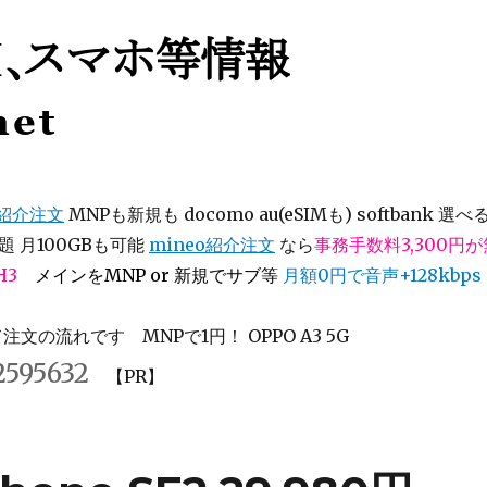
等情報
オ紹介注文
MNPも新規も docomo au(eSIMも) softbank 選べ
 月100GBも可能
mineo紹介注文
なら
事務手数料3,300円
H3
メインをMNP or 新規でサブ等
月額0円で音声+128kbps
文の流れです MNPで1円！ OPPO A3 5G
2595632
【PR】