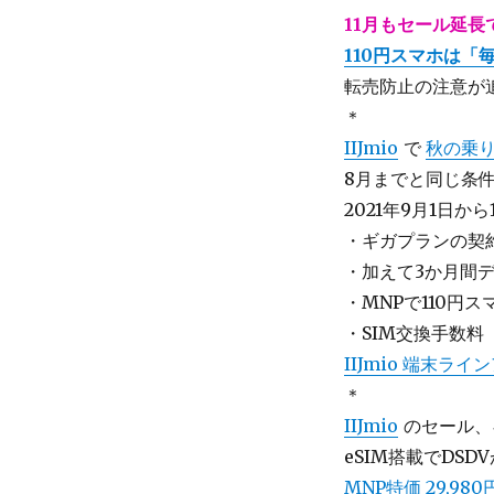
11月もセール延長で
110円スマホは「
転売防止の注意が
＊
IIJmio
で
秋の乗
8月までと同じ条
2021年9月1日から
・ギガプランの契
・加えて3か月間デ
・MNPで110円
・SIM交換手数料
IIJmio 端末ラ
＊
IIJmio
のセール、
eSIM搭載でDSDV
MNP特価 29,980