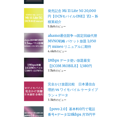
発売記念 Mi 11 Lite 5G 20,000
円【OCNモバイルONE】7/2～16
積算紹介
5.1k件のビュー
ahamo通信競争→固定回線代替
MVNO戦略 パケット放題 1,050
円 mineo リニュアルに期待
4.6k件のビュー
1Mbps データ使い放題最安
【J:COM MOBILE】1,580円
3.7k件のビュー
完全かけ放題比較 日本通信合
理的 vs ワイモバイル ケータイプ
ラン＋データ
3.3k件のビュー
【povo 2.0】基本料0円で電話
番号+データ128kbps 月55円平