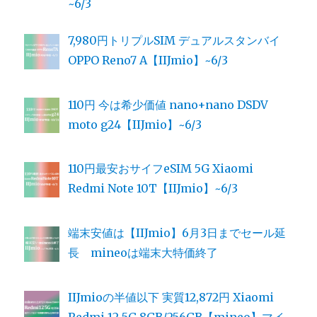
~6/3
7,980円トリプルSIM デュアルスタンバイ
OPPO Reno7 A【IIJmio】~6/3
110円 今は希少価値 nano+nano DSDV
moto g24【IIJmio】~6/3
110円最安おサイフeSIM 5G Xiaomi
Redmi Note 10T【IIJmio】~6/3
端末安値は【IIJmio】6月3日までセール延
長 mineoは端末大特価終了
IIJmioの半値以下 実質12,872円 Xiaomi
Redmi 12 5G 8GB/256GB【mineo】マイ