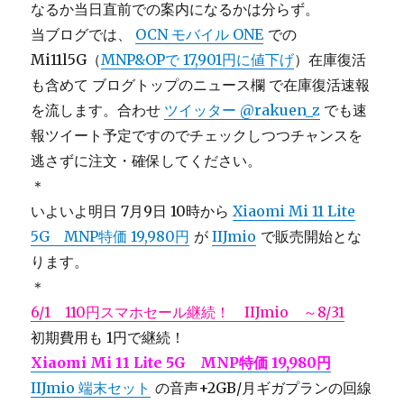
なるか当日直前での案内になるかは分らず。
当ブログでは、
OCN モバイル ONE
での
Mi11l5G（
MNP&OPで 17,901円に値下げ
）在庫復活
も含めて ブログトップのニュース欄 で在庫復活速報
を流します。合わせ
ツイッター @rakuen_z
でも速
報ツイート予定ですのでチェックしつつチャンスを
逃さずに注文・確保してください。
＊
いよいよ明日 7月9日 10時から
Xiaomi Mi 11 Lite
5G MNP特価 19,980円
が
IIJmio
で販売開始とな
ります。
＊
6/1 110円スマホセール継続！ IIJmio ～8/31
初期費用も 1円で継続！
Xiaomi Mi 11 Lite 5G MNP特価 19,980円
IIJmio 端末セット
の音声+2GB/月ギガプランの回線