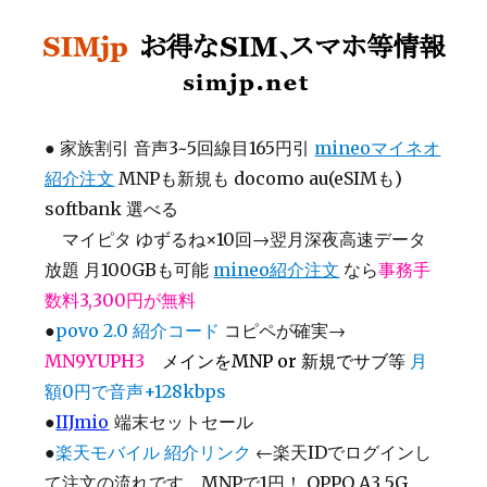
SIMjp お得なSIM、スマホ等情報
●
家族割引 音声3~5回線目165円引
mineoマイネオ
紹介注文
MNPも新規も docomo au(eSIMも)
softbank 選べる
マイピタ ゆずるね×10回→翌月深夜高速データ
放題 月100GBも可能
mineo紹介注文
なら
事務手
数料3,300円が無料
●
povo 2.0 紹介コード
コピペが確実→
MN9YUPH3
メインをMNP or 新規でサブ等
月
額0円で音声+128kbps
●
IIJmio
端末セットセール
●
楽天モバイル 紹介リンク
←楽天IDでログインし
て注文の流れです MNPで1円！ OPPO A3 5G