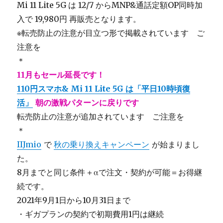
Mi 11 Lite 5G は 12/7 からMNP&通話定額OP同時加
入で 19,980円 再販売となります。
※転売防止の注意が目立つ形で掲載されています ご
注意を
＊
11月もセール延長です！
110円スマホ& Mi 11 Lite 5G は「平日10時頃復
活」
朝の激戦パターンに戻りです
転売防止の注意が追加されています ご注意を
＊
IIJmio
で
秋の乗り換えキャンペーン
が始まりまし
た。
8月までと同じ条件＋αで注文・契約が可能＝お得継
続です。
2021年9月1日から10月31日まで
・ギガプランの契約で初期費用1円は継続