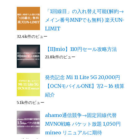
「1回線目」の入れ替え可能(解約→
メイン番号MNPでも無料) 楽天UN-
LIMIT
32.4k件のビュー
【IIJmio】110円セール攻略方法
21.8k件のビュー
発売記念 Mi 11 Lite 5G 20,000円
【OCNモバイルONE】7/2～16 積算
紹介
5.1k件のビュー
ahamo通信競争→固定回線代替
MVNO戦略 パケット放題 1,050円
mineo リニュアルに期待