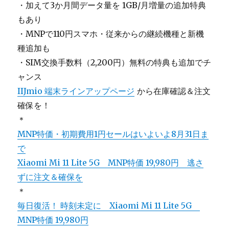
・加えて3か月間データ量を 1GB/月増量の追加特典
もあり
・MNPで110円スマホ・従来からの継続機種と新機
種追加も
・SIM交換手数料（2,200円）無料の特典も追加でチ
ャンス
IIJmio 端末ラインアップページ
から在庫確認＆注文
確保を！
＊
MNP特価・初期費用1円セールはいよいよ8月31日ま
で
Xiaomi Mi 11 Lite 5G MNP特価 19,980円 逃さ
ずに注文＆確保を
＊
毎日復活！ 時刻未定に Xiaomi Mi 11 Lite 5G
MNP特価 19,980円