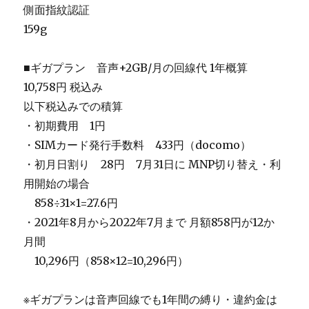
側面指紋認証
159g
■ギガプラン 音声+2GB/月の回線代 1年概算
10,758円 税込み
以下税込みでの積算
・初期費用 1円
・SIMカード発行手数料 433円（docomo）
・初月日割り 28円 7月31日に MNP切り替え・利
用開始の場合
＿
858÷31×1=27.6円
・2021年8月から2022年7月まで 月額858円が12か
月間
＿
10,296円（858×12=10,296円）
※ギガプランは音声回線でも1年間の縛り・違約金は