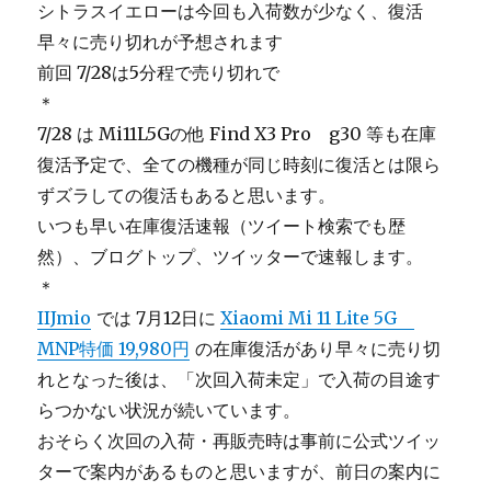
シトラスイエローは今回も入荷数が少なく、復活
早々に売り切れが予想されます
前回 7/28は5分程で売り切れで
＊
7/28 は Mi11L5Gの他 Find X3 Pro g30 等も在庫
復活予定で、全ての機種が同じ時刻に復活とは限ら
ずズラしての復活もあると思います。
いつも早い在庫復活速報（ツイート検索でも歴
然）、ブログトップ、ツイッターで速報します。
＊
IIJmio
では 7月12日に
Xiaomi Mi 11 Lite 5G
MNP特価 19,980円
の在庫復活があり早々に売り切
れとなった後は、「次回入荷未定」で入荷の目途す
らつかない状況が続いています。
おそらく次回の入荷・再販売時は事前に公式ツイッ
ターで案内があるものと思いますが、前日の案内に