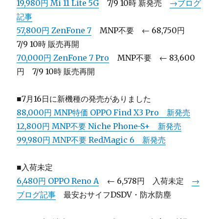
19,980円 Mi 11 Lite 5G
7/9 10時 新発売
→ブログ
記事
57,800円 ZenFone 7
MNP不要 ← 68,750円
7/9 10時 販売再開
70,000円 ZenFone 7 Pro
MNP不要 ← 83,600
円 7/9 10時 販売再開
■7月16日に新機種の発売がありました
88,000円 MNP特価 OPPO Find X3 Pro 新発売
12,800円 MNP不要 Niche Phone-S+ 新発売
99,980円 MNP不要 RedMagic 6 新発売
■入荷未定
6,480円 OPPO Reno A
← 6,578円 入荷未定
→
ブログ記事
最安おサイフDSDV・防水防塵