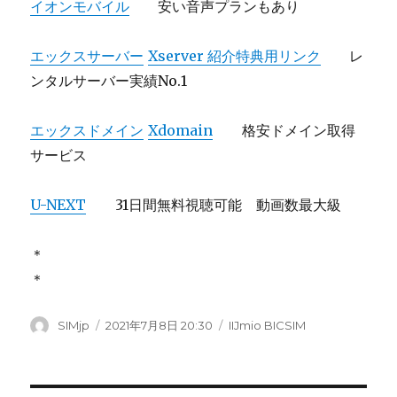
イオンモバイル
安い音声プランもあり
エックスサーバー
Xserver 紹介特典用リンク
レ
ンタルサーバー実績No.1
エックスドメイン
Xdomain
格安ドメイン取得
サービス
U-NEXT
31日間無料視聴可能 動画数最大級
＊
＊
投
SIMjp
投
2021年7月8日 20:30
カ
IIJmio BICSIM
稿
稿
テ
者
日:
ゴ
リ