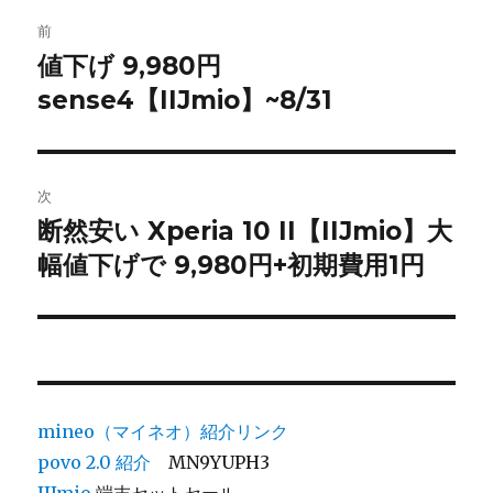
ー
投
前
稿
値下げ 9,980円
前
sense4【IIJmio】~8/31
の
ナ
投
ビ
稿:
ゲ
次
断然安い Xperia 10 II【IIJmio】大
次
ー
幅値下げで 9,980円+初期費用1円
の
シ
投
稿:
ョ
ン
mineo（マイネオ）紹介リンク
povo 2.0
紹介
MN9YUPH3