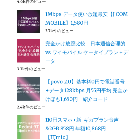
4.6k件のビュー
1Mbps データ使い放題最安【J:COM
MOBILE】1,580円
3.7k件のビュー
完全かけ放題比較 日本通信合理的
vs ワイモバイル ケータイプラン＋デ
ータ
3.3k件のビュー
【povo 2.0】基本料0円で電話番号
+データ128kbps 月55円平均 完全か
けほも1,650円 紹介コード
2.4k件のビュー
110円スマホ+新-ギガプラン音声
&2GB 858円 年額10,868円
【IIJmio】