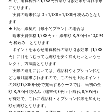
めで、消費税分の1,388円分割り引き効果が薄れる形
になります。
＿
実質の端末代は 0＋1,388＝1,388円 税込みとなり
ます
★上記回線契約（最小的プラン）の場合は
＿
端末実質価格 1,388円＋回線年額 8,705円＝10,093
円 税込み となります
＿
ポイントを余らせ消費税分の割り引き効果（1,388
円）に目をつむっても総額を安く抑えたいというセ
レクト、方法論となります
＿
実際の運用においては、通話料やオプション代な
ども毎月請求されますので、この分を上記ポイント
の残額13,880円分で充当するケースでは、当初の金
額 8,705円 税込み（端末代 0円＋回線代 8,705円）
が有効で、これに通話料・オプション代等を加えた
額が総額となります。