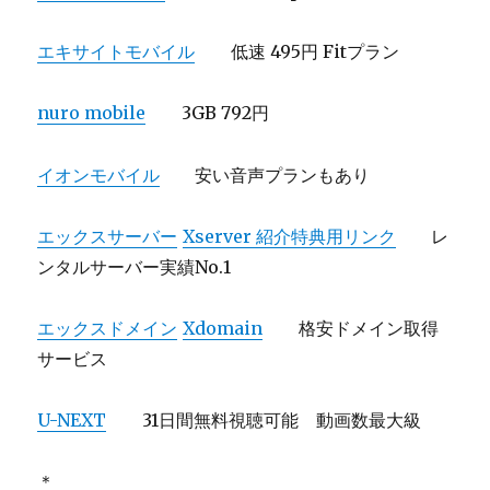
エキサイトモバイル
低速 495円 Fitプラン
nuro mobile
3GB 792円
イオンモバイル
安い音声プランもあり
エックスサーバー
Xserver 紹介特典用リンク
レ
ンタルサーバー実績No.1
エックスドメイン
Xdomain
格安ドメイン取得
サービス
U-NEXT
31日間無料視聴可能 動画数最大級
＊