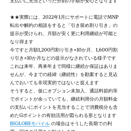
支払いに充当といった分割の手順が安心となります
★★実際には、2022年1月にサポートに電話でMNP
転出や解約の相談をすると「引き留め割り引き」の
提示が受けられ、月額が安く更に利用継続が可能と
なり得ます
今ですと月額1,200円割り引き×10か月、1,600円割
り引き×10か月などの提示がなされている様子です
これは来年、再来年まで同様に継続か保証はありま
せんが、今までの経緯（継続性）を勘案すると見込
んでおいても非現実的ではないと捉えます
そうすると、仮にオプション未加入、通話料節約等
でポイントが余っていても、継続利用分の月額料金
の支払いにポイントを充当することで消費税分も含
めたGポイントの有効活用が図られる形となります
BIGLOBEモバイル
の場合はそうした長期での利