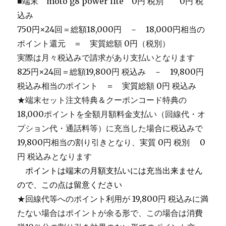
■端末 moto g8 power lite 0円 税別 0円 税
込み
750円×24回＝総額18,000円 － 18,000円相当の
ポイント還元 ＝ 実質総額 0円（税別）
実際は月々税込みで請求があり支払いとなります
825円×24回＝総額19,800円 税込み － 19,800円
税込み相当のポイント ＝ 実質総額 0円 税込み
★端末セット注文特典＆クーポンコード特典の
18,000ポイントを全額月額料金支払い（回線代・オ
プション代・通話料等）に充当した場合に税込みで
19,800円相当の割り引きとなり、実質 0円 税別 0
円 税込みとなります
＿
ポイントは端末の月額支払いには充当出来ません
ので、この点は留意ください
★回線代等へのポイント利用が 19,800円 税込みに満
たない場合はポイントが余る形で、この場合は消費