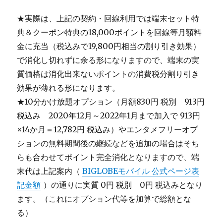
★実際は、上記の契約・回線利用では端末セット特
典＆クーポン特典の18,000ポイントを回線等月額料
金に充当（税込みで19,800円相当の割り引き効果）
で消化し切れずに余る形になりますので、端末の実
質価格は消化出来ないポイントの消費税分割り引き
効果が薄れる形になります。
★10分かけ放題オプション（月額830円 税別 913円
税込み 2020年12月～2022年1月まで加入で 913円
×14か月＝12,782円 税込み）やエンタメフリーオプ
ションの無料期間後の継続などを追加の場合はそち
らも合わせてポイント完全消化となりますので、端
末代は上記案内（
BIGLOBEモバイル 公式ページ表
記金額
）の通りに実質 0円 税別 0円 税込みとなり
ます。（これにオプション代等を加算で総額とな
る）