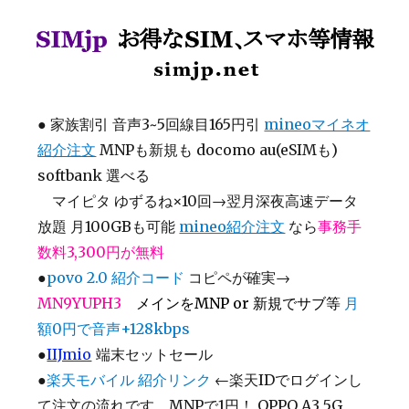
SIMjp お得なSIM、スマホ等情報
●
家族割引 音声3~5回線目165円引
mineoマイネオ
紹介注文
MNPも新規も docomo au(eSIMも)
softbank 選べる
マイピタ ゆずるね×10回→翌月深夜高速データ
放題 月100GBも可能
mineo紹介注文
なら
事務手
数料3,300円が無料
●
povo 2.0 紹介コード
コピペが確実→
MN9YUPH3
メインをMNP or 新規でサブ等
月
額0円で音声+128kbps
●
IIJmio
端末セットセール
●
楽天モバイル 紹介リンク
←楽天IDでログインし
て注文の流れです MNPで1円！ OPPO A3 5G