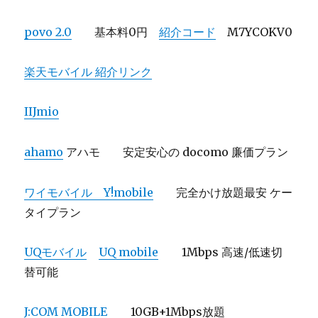
povo 2.0
基本料0円
紹介コード
M7YCOKV0
楽天モバイル 紹介リンク
IIJmio
ahamo
アハモ 安定安心の docomo 廉価プラン
ワイモバイル Y!mobile
完全かけ放題最安 ケー
タイプラン
UQモバイル
UQ mobile
1Mbps 高速/低速切
替可能
J:COM MOBILE
10GB+1Mbps放題