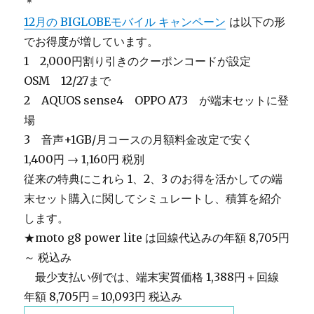
＊
12月の BIGLOBEモバイル キャンペーン
は以下の形
でお得度が増しています。
1 2,000円割り引きのクーポンコードが設定
OSM 12/27まで
2 AQUOS sense4 OPPO A73 が端末セットに登
場
3 音声+1GB/月コースの月額料金改定で安く
1,400円 → 1,160円 税別
従来の特典にこれら 1、2、3 のお得を活かしての端
末セット購入に関してシミュレートし、積算を紹介
します。
★moto g8 power lite は回線代込みの年額 8,705円
～ 税込み
＿
最少支払い例では、端末実質価格 1,388円＋回線
年額 8,705円＝10,093円 税込み