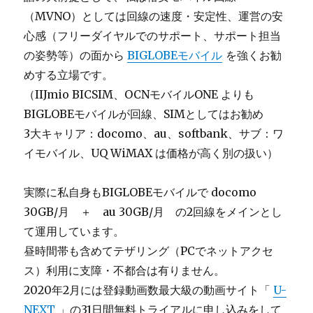
（MVNO）としては回線の速度・安定性、運営の安
心感（フリーダイヤルでのサポート、サポート担当
の姿勢等）の面から
BIGLOBEモバイル
を強くお勧
めする立場です。
（IIJmio BICSIM、OCNモバイルONE よりも
BIGLOBEモバイルが回線、SIMとしてはお勧め
3大キャリア：docomo、au、softbank、サブ：ワ
イモバイル、UQ WiMAX は価格が高く別の扱い）
実際に私自身もBIGLOBEモバイルで docomo
30GB/月 ＋ au 30GB/月 の2回線をメインとし
て運用しています。
昼時間帯も含めてテザリング（PCでネットアクセ
ス）利用に支障・不都合は有りません。
2020年2月には登録動画数最大級の動画サイト「
U-
NEXT
」の31日間無料トライアルに申し込みをして