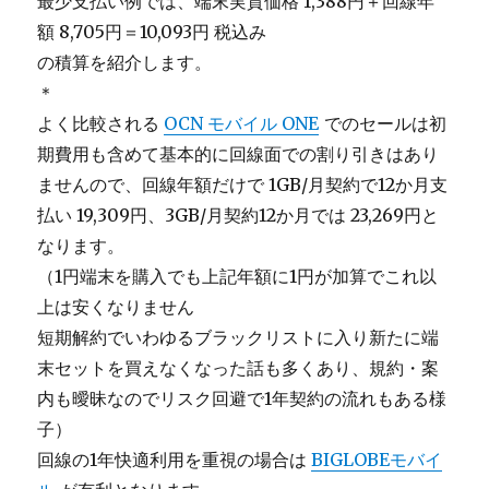
最少支払い例では、端末実質価格 1,388円＋回線年
額 8,705円＝10,093円 税込み
の積算を紹介します。
＊
よく比較される
OCN モバイル ONE
でのセールは初
期費用も含めて基本的に回線面での割り引きはあり
ませんので、回線年額だけで 1GB/月契約で12か月支
払い 19,309円、3GB/月契約12か月では 23,269円と
なります。
（1円端末を購入でも上記年額に1円が加算でこれ以
上は安くなりません
短期解約でいわゆるブラックリストに入り新たに端
末セットを買えなくなった話も多くあり、規約・案
内も曖昧なのでリスク回避で1年契約の流れもある様
子）
回線の1年快適利用を重視の場合は
BIGLOBEモバイ