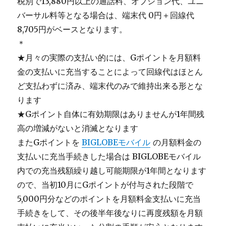
税別で13,880円以上の通話料、オプション代、ユニ
バーサル料等となる場合は、端末代 0円＋回線代
8,705円がベースとなります。
＊
★月々の実際の支払い的には、Gポイントを月額料
金の支払いに充当することによって回線代はほとん
ど支払わずに済み、端末代のみで維持出来る形とな
ります
★Gポイント自体に有効期限はありませんが1年間残
高の増減がないと消滅となります
またGポイントを
BIGLOBEモバイル
の月額料金の
支払いに充当手続きした場合は BIGLOBEモバイル
内での充当残額繰り越し可能期限が1年間となります
ので、当初10月にGポイントが付与された段階で
5,000円分などのポイントを月額料金支払いに充当
手続きをして、その後半年後なりに再度残額を月額