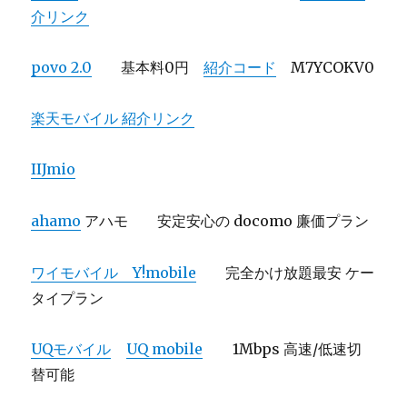
介リンク
povo 2.0
基本料0円
紹介コード
M7YCOKV0
楽天モバイル 紹介リンク
IIJmio
ahamo
アハモ 安定安心の docomo 廉価プラン
ワイモバイル Y!mobile
完全かけ放題最安 ケー
タイプラン
UQモバイル
UQ mobile
1Mbps 高速/低速切
替可能