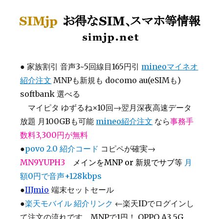
SIMjp お得なSIM、スマホ等情報
●
家族割引 音声3~5回線目165円引
mineoマイネオ
紹介注文
MNPも新規も docomo au(eSIMも)
softbank 選べる
マイピタ ゆずるね×10回→翌月深夜高速データ
放題 月100GBも可能
mineo紹介注文
なら
事務手
数料3,300円が無料
●
povo 2.0 紹介コード
コピペが確実→
MN9YUPH3
メインをMNP or 新規でサブ等
月
額0円で音声+128kbps
●
IIJmio
端末セットセール
●
楽天モバイル 紹介リンク
←楽天IDでログインし
て注文の流れです MNPで1円！ OPPO A3 5G