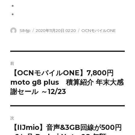
＊
＊
投
SIMjp
投
2020年11月20日 02:20
カ
OCNモバイルONE
稿
稿
テ
者
日:
ゴ
リ
ー
投
前
稿
【OCNモバイルONE】7,800円
前
moto g8 plus 積算紹介 年末大感
の
ナ
投
謝セール ～12/23
ビ
稿:
ゲ
次
ー
【IIJmio】音声&3GB回線が500円
次
シ