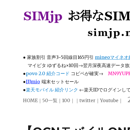
SIMjp お得なSIM、スマホ
simjp.net
●
家族割引 音声3~5回線目165円引
mineoマイネ
マイピタ ゆずるね×10回→翌月深夜高速データ放題
●
povo 2.0 紹介コード
コピペが確実→
MN9YUP
●
IIJmio
端末セットセール
●
楽天モバイル 紹介リンク
←楽天IDでログインして注
HOME
｜
50一覧
｜
100
｜｜
twitter
｜
Youtube
｜