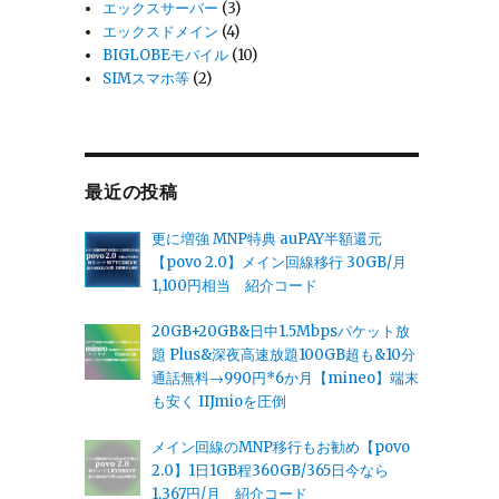
エックスサーバー
(3)
エックスドメイン
(4)
BIGLOBEモバイル
(10)
SIMスマホ等
(2)
最近の投稿
更に増強 MNP特典 auPAY半額還元
【povo 2.0】メイン回線移行 30GB/月
1,100円相当 紹介コード
20GB+20GB&日中1.5Mbpsパケット放
題 Plus&深夜高速放題100GB超も&10分
通話無料→990円*6か月【mineo】端末
も安く IIJmioを圧倒
メイン回線のMNP移行もお勧め【povo
2.0】1日1GB程360GB/365日今なら
1,367円/月 紹介コード