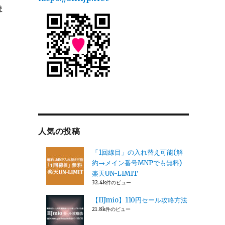
ま
人気の投稿
「1回線目」の入れ替え可能(解
約→メイン番号MNPでも無料)
楽天UN-LIMIT
32.4k件のビュー
【IIJmio】110円セール攻略方法
21.8k件のビュー