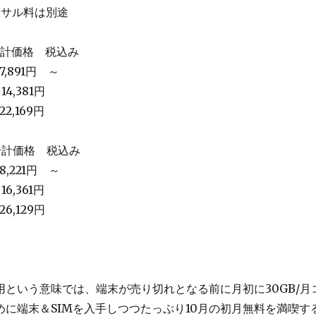
ーサル料は別途
合計価格 税込み
,891円 ～
4,381円
,169円
合計価格 税込み
,221円 ～
6,361円
,129円
用という意味では、端末が売り切れとなる前に月初に30GB/月
めに端末＆SIMを入手しつつたっぷり10月の初月無料を満喫す