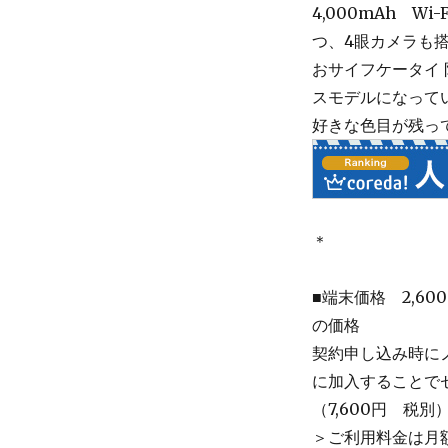
4,000mAh Wi
つ、4眼カメラも
おサイフケータイ
スモデルになって
好きな色目が残っ
＊
■端末価格 2,6
の価格
契約申し込み時に
に加入することでセ
（7,600円 税別）
＞ご利用料金は月