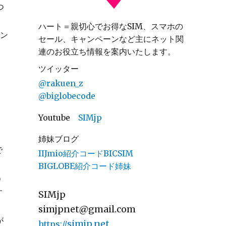
つ
ハート＝親切心でお得なSIM、スマホの
マン
セール、キャンペーンなど主にネット関
連のお役立ち情報を案内いたします。
ツイッター
@rakuen_z
@biglobecode
Youtube
SIMjp
姉妹ブログ
で
IIJmio紹介コードBICSIM
BIGLOBE紹介コード姉妹
）
す
SIMjp
simjpnet@gmail.com
が
simjp.net
https://