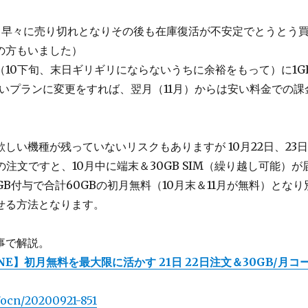
、早々に売り切れとなりその後も在庫復活が不安定でとうとう
の方もいました）
10下旬、末日ギリギリにならないうちに余裕をもって）に1GB
安いプランに変更をすれば、翌月（11月）からは安い料金での課
しい機種が残っていないリスクもありますが 10月22日、23
での注文ですと、10月中に端末＆30GB SIM（繰り越し可能）が
0GB付与で合計60GBの初月無料（10月末＆11月が無料）となり
せる方法となります。
事で解説。
NE】初月無料を最大限に活かす 21日 22日注文＆30GB/月コ
t/ocn/20200921-851