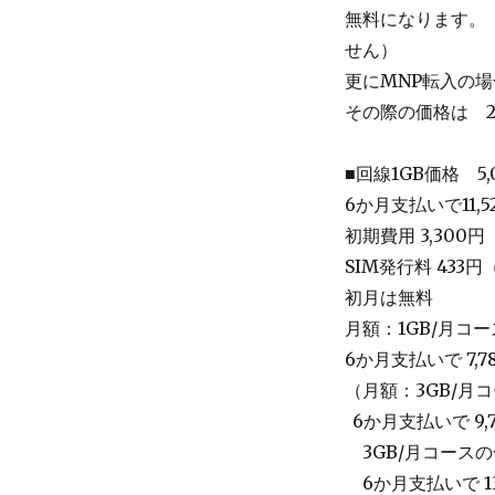
無料になります。
せん）
更にMNP転入の場
その際の価格は 2
■回線1GB価格 5,
6か月支払いで11,5
初期費用 3,300円
SIM発行料 433
初月は無料
月額：1GB/月コース
6か月支払いで 7,7
（月額：3GB/月コー
_
6か月支払いで 9,
＿
3GB/月コースの
＿
6か月支払いで 1