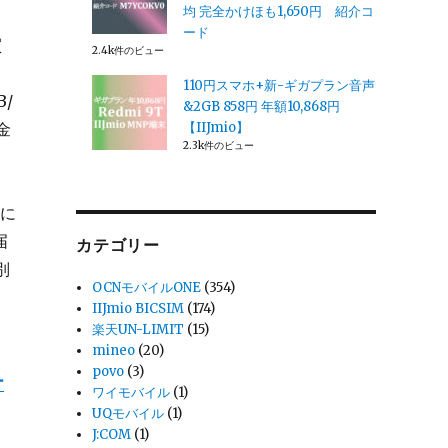
均 完全かけほも1,650円 紹介コ
ード
買
2.4k件のビュー
110円スマホ+新-ギガプラン音声
/
&2GB 858円 年額10,868円
金
【IIJmio】
2.3k件のビュー
日に
届
カテゴリー
別
OCNモバイルONE
(354)
IIJmio BICSIM
(174)
楽天UN-LIMIT
(15)
mineo
(20)
povo
(3)
ー
ワイモバイル
(1)
UQモバイル
(1)
J:COM
(1)