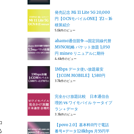
発売記念 Mi 11 Lite 5G 20,000
円【OCNモバイルONE】7/2～16
積算紹介
5.1k件のビュー
ahamo通信競争→固定回線代替
MVNO戦略 パケット放題 1,050
円 mineo リニュアルに期待
4.6k件のビュー
1Mbps データ使い放題最安
【J:COM MOBILE】1,580円
3.7k件のビュー
完全かけ放題比較 日本通信合
理的 vs ワイモバイル ケータイプ
ラン＋データ
3.3k件のビュー
コ
【povo 2.0】基本料0円で電話
る
番号+データ128kbps 月55円平