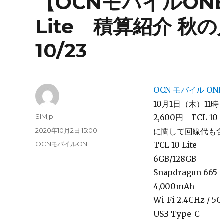
【OCNモバイルONE】1
Lite 積算紹介 秋
10/23
OCN モバイル ON
10月1日（木）11時
投
SIMjp
2,600円 TCL 
稿
投
2020年10月2日 15:00
に関して回線代も
者
稿
カ
OCNモバイルONE
TCL 10 Lite
日:
テ
6GB/128GB
ゴ
Snapdragon 665
リ
ー
4,000mAh
Wi-Fi 2.4GHz / 
USB Type-C