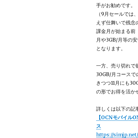
手がお勧めです。
（9月セールでは
えず仕舞いで残念
課金月が始まる前（
月や3GB/月等の
となります。
一方、売り切れで欲
30GB/月コース
きつつ11月にも3
の形でお得を活か
詳しくは以下の記
【OCNモバイルO
ス
https://simjp.ne