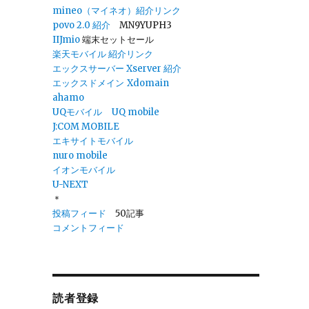
0
mineo（マイネオ）紹介リンク
povo 2.0
紹介
MN9YUPH3
IIJmio
端末セットセール
楽天モバイル 紹介リンク
エックスサーバー Xserver 紹介
エックスドメイン
Xdomain
ahamo
UQモバイル
UQ mobile
J:COM MOBILE
エキサイトモバイル
nuro mobile
イオンモバイル
U-NEXT
＊
投稿フィード
50記事
コメントフィード
読者登録