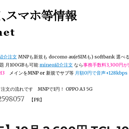
等情報
オ紹介注文
MNPも新規も docomo au(eSIMも) softbank 選べ
 月100GBも可能
mineo紹介注文
なら
事務手数料3,300円
H3
メインをMNP or 新規でサブ等
月額0円で音声+128kbps
文の流れです MNPで1円！ OPPO A3 5G
2598057
【PR】