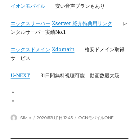
イオンモバイル
安い音声プランもあり
エックスサーバー
Xserver 紹介特典用リンク
レ
ンタルサーバー実績No.1
エックスドメイン
Xdomain
格安ドメイン取得
サービス
U-NEXT
31日間無料視聴可能 動画数最大級
＊
＊
投
SIMjp
投
2020年9月1日 12:45
カ
OCNモバイルONE
稿
稿
テ
者
日:
ゴ
リ