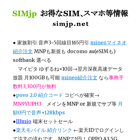
SIMjp お得なSIM、スマホ等情報
●
家族割引 音声3~5回線目165円引
mineoマイネオ
紹介注文
MNPも新規も docomo au(eSIMも)
softbank 選べる
マイピタ ゆずるね×10回→翌月深夜高速データ
放題 月100GBも可能
mineo紹介注文
なら
事務手
数料3,300円が無料
●
povo 2.0 紹介コード
コピペが確実→
MN9YUPH3
メインをMNP or 新規でサブ等
月
額0円で音声+128kbps
●
IIJmio
端末セットセール
●
楽天モバイル 紹介リンク
←楽天IDでログインし
て注文の流れです MNPで1円！ OPPO A3 5G