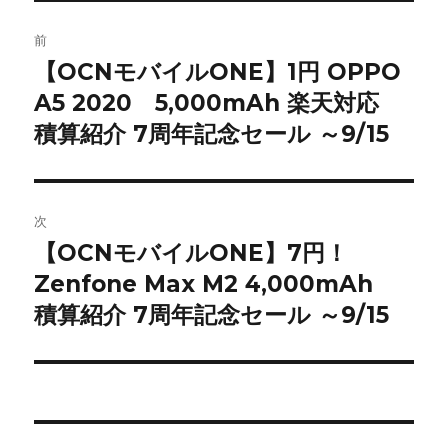
ー
投
前
稿
【OCNモバイルONE】1円 OPPO
前
A5 2020 5,000mAh 楽天対応
の
ナ
投
積算紹介 7周年記念セール ～9/15
ビ
稿:
ゲ
次
ー
【OCNモバイルONE】7円！
次
シ
Zenfone Max M2 4,000mAh
の
投
積算紹介 7周年記念セール ～9/15
ョ
稿:
ン