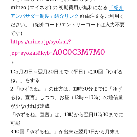
mineo (マイネオ) の 初期費用が無料になる
「紹介
アンバサダー制度」紹介リンク
経由注文をご利用く
ださい。（紹介コード/エントリーコードは入力不要
です）
https://mineo.jp/syokai/?
A0C0C3M7M0
jrp=syokai&kyb=
＊
1 毎月21日～翌月20日まで（平日）に10回「ゆずる
ね。」をする
2 「ゆずるね。」の仕方は、11時30分までに「ゆず
るね。宣言」しつつ、お昼（12時～13時）の通信量
が少なければ達成！
「ゆずるね。宣言」は、13時から翌日11時30までに
可能
3 10回「ゆずるね。」が出来た翌月1日から月末ま