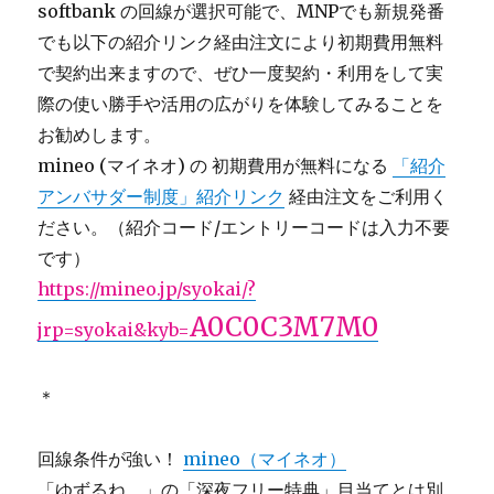
softbank の回線が選択可能で、MNPでも新規発番
でも以下の紹介リンク経由注文により初期費用無料
で契約出来ますので、ぜひ一度契約・利用をして実
際の使い勝手や活用の広がりを体験してみることを
お勧めします。
mineo (マイネオ) の 初期費用が無料になる
「紹介
アンバサダー制度」紹介リンク
経由注文をご利用く
ださい。（紹介コード/エントリーコードは入力不要
です）
https://mineo.jp/syokai/?
A0C0C3M7M0
jrp=syokai&kyb=
＊
回線条件が強い！
mineo（マイネオ）
「ゆずるね。」の「深夜フリー特典」目当てとは別