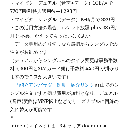
・マイピタ デュアル（音声+データ）1GB/月で
770円割引特典適用後←1,298円
・マイピタ シングル（データ）1GB/月で 880円
・この活用方法の場合、パケット放題 plus 385円/
月 は不要、かえってもったいなく思い
・データ専用の割り切りなら最初からシングルでの
注文がお勧めです
（デュアルからシングルへのタイプ変更は事務手数
料 3,300円と
SIMカード発行手数料 440円 が掛かり
ますのでロスが大きいです
）
・
「紹介アンバサダー制度」紹介リンク
経由でのシ
ングル注文ですと初期費用が無料となり、デュアル
(音声)契約はMNP転出などでリーズナブルに回線の
入れ替えが可能です
＊
mineo (マイネオ) は、3キャリア docomo au