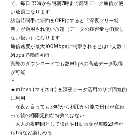
で、毎日 23時から明朝7時まで高速データ通信が使
い放題になります
該当時間帯に節約をOFFにすると「深夜フリー特
典」が適用され使い放題（データの残容量を消費し
ない扱い）になります
通信速度が最大100Mbpsに制限されるとはいえ数十
Mbpsで接続可能
実際のダウンロードでも数Mbpsの高速データ取得
が可能
＊
★mineo (マイネオ) を深夜データ活用のサブ回線的
に利用
・深夜と言っても23時から利用が可能で日付が変わ
って後の極限定的な特典ではない
・大人の夜時間として映画やH動画等が毎晩23時か
ら1時など楽しめる