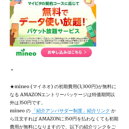
＊
★mineo (マイネオ) の初期費用(3,300円)が無料に
なる AMAZONエントリーパッケージは特価期間以
外は350円です。
mineo の
「紹介アンバサダー制度」紹介リンク
か
ら注文すれば AMAZONに350円を払わなくても初期
費用が無料になりますので、以下の紹介リンクをご