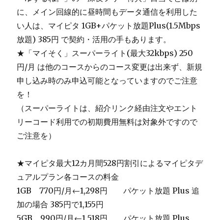
に、メイン回線的に昼時間もデータ通信を利用した
い人は、マイピタ 1GB+パケット放題Plus(1.5Mbps
放題) 385円 で契約・活用の手もあります。
★「マイそく」スーパーライト(最大32kbps) 250
円/月 は他のコースからのコース変更は出来ず、新規
申し込み時のみ申込可能となっていますのでご注意
を！
（スーパーライトは、紹介リンク経由注文やエント
リーコード利用での初期費用無料は対象外ですので
ご注意を）
★マイピタ最大12カ月間528円割引によるマイピタデ
ュアルプラン各コースの料金
1GB 770円/月←1,298円 パケット放題 Plus 追
加の場合 385円で1,155円
5GB 990円/月←1,518円 パケット放題 Plus