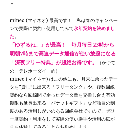
＊
mineo (マイネオ) 最高です！ 私は春のキャンペー
ンで実際に契約・使用してみて
永年契約を決めまし
た
。
「ゆずるね。」が最高！ 毎月毎日 23時から
明朝7時まで高速データ通信が使い放題になる
「深夜フリー特典」が超絶お得です。
（かつて
の「テレホーダイ」的）
mineo (マイネオ) はこの他にも、月末に余ったデー
タを”貸し”に出来る「フリータンク」や、複数回線
契約なら回線間で余ったデータ量を交換し合え有効
期限も延長出来る「パケットギフト」など独自の制
度のある活用しがいのある回線会社ですので、ぜひ
一度契約・利用をして実際の使い勝手や活用の広が
りを体験してみることをお勧めします。