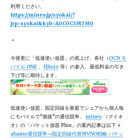
利用ください。
https://mineo.jp/syokai/?
jrp=syokai&kyb=A0C0C3M7M0
＊
今後更に「低速使い放題」の底上げ、各社（
OCN モ
バイル ONE
、
IIJmio
等）の参入、最低料金の引き
下げ等に期待します。
低速使い放題、固定回線を家庭でシェアから個人毎
にモバイルで”個接”の通信競争、
mineo
（マイネ
オ）の「パケット放題 Plus」の案内記事は以下 ↓
ahamo通信競争→固定回線代替MVNO戦略 パケッ