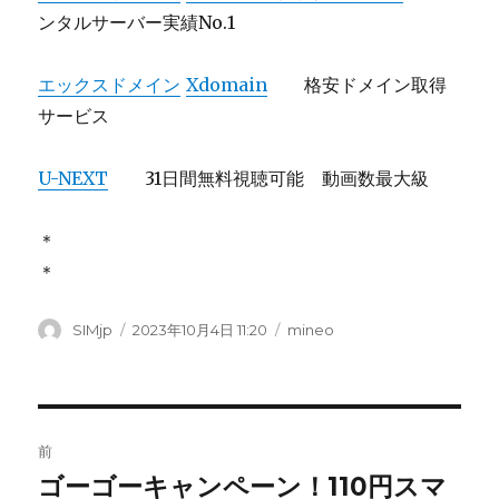
ンタルサーバー実績No.1
エックスドメイン
Xdomain
格安ドメイン取得
サービス
U-NEXT
31日間無料視聴可能 動画数最大級
＊
＊
投
SIMjp
投
2023年10月4日 11:20
カ
mineo
稿
稿
テ
者
日:
ゴ
リ
ー
投
前
稿
ゴーゴーキャンペーン！110円スマ
前