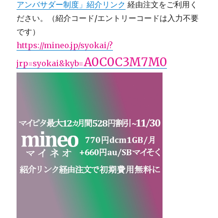
アンバサダー制度」紹介リンク
経由注文をご利用く
ださい。（紹介コード/エントリーコードは入力不要
です）
https://mineo.jp/syokai/?
A0C0C3M7M0
jrp=syokai&kyb=