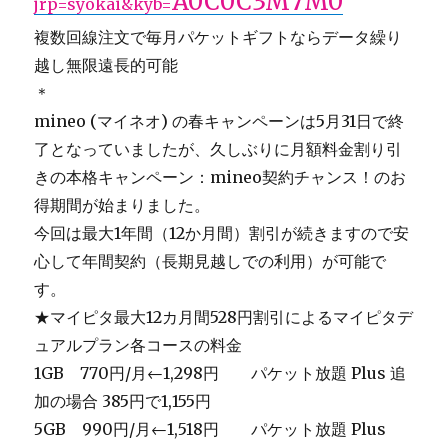
A0C0C3M7M0
jrp=syokai&kyb=
複数回線注文で毎月パケットギフトならデータ繰り
越し無限遠長的可能
＊
mineo (マイネオ) の春キャンペーンは5月31日で終
了となっていましたが、久しぶりに月額料金割り引
きの本格キャンペーン：mineo契約チャンス！のお
得期間が始まりました。
今回は最大1年間（12か月間）割引が続きますので安
心して年間契約（長期見越しでの利用）が可能で
す。
★マイピタ最大12カ月間528円割引によるマイピタデ
ュアルプラン各コースの料金
1GB 770円/月←1,298円 パケット放題 Plus 追
加の場合 385円で1,155円
5GB 990円/月←1,518円 パケット放題 Plus