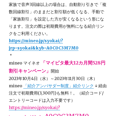
家族で音声3回線以上の場合は、自動割り引きで「複
数回線割引」のままだと割引額が低くなる、手動で
「家族割引」を設定した方が安くなるという形にな
ります。注文の際は初期費用が無料になる紹介リン
クをご利用ください。
https://mineo.jp/syokai/?
jrp=syokai&kyb=A0C0C3M7M0
＊
「マイピタ最大12カ月間528円
mineo マイネオ
割引キャンペーン」
開始
2023年10月4日（水）～2023年11月30日（木）
mineo
「紹介アンバサダー制度」紹介リンク
↓ 経由
注文で初期費用(3,300円)も無料！。（紹介コード/
エントリーコードは入力不要です）
https://mineo.jp/syokai/?