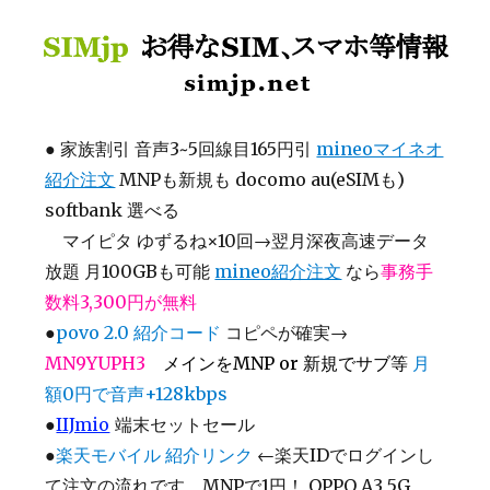
SIMjp お得なSIM、スマホ等情報
●
家族割引 音声3~5回線目165円引
mineoマイネオ
紹介注文
MNPも新規も docomo au(eSIMも)
softbank 選べる
マイピタ ゆずるね×10回→翌月深夜高速データ
放題 月100GBも可能
mineo紹介注文
なら
事務手
数料3,300円が無料
●
povo 2.0 紹介コード
コピペが確実→
MN9YUPH3
メインをMNP or 新規でサブ等
月
額0円で音声+128kbps
●
IIJmio
端末セットセール
●
楽天モバイル 紹介リンク
←楽天IDでログインし
て注文の流れです MNPで1円！ OPPO A3 5G