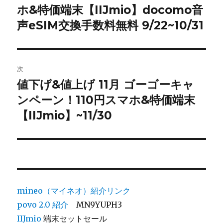
ホ&特価端末【IIJmio】docomo音
の
ナ
投
声eSIM交換手数料無料 9/22~10/31
ビ
稿:
ゲ
次
ー
値下げ&値上げ 11月 ゴーゴーキャ
次
シ
ンペーン！110円スマホ&特価端末
の
投
【IIJmio】~11/30
ョ
稿:
ン
mineo（マイネオ）紹介リンク
povo 2.0
紹介
MN9YUPH3
IIJmio
端末セットセール