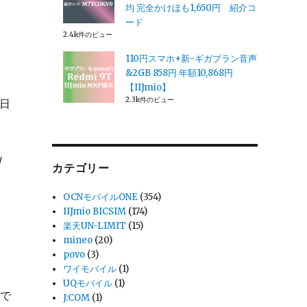
均 完全かけほも1,650円 紹介コ
ード
2.4k件のビュー
110円スマホ+新-ギガプラン音声
&2GB 858円 年額10,868円
【IIJmio】
2.3k件のビュー
の日
/
カテゴリー
OCNモバイルONE
(354)
IIJmio BICSIM
(174)
）
楽天UN-LIMIT
(15)
mineo
(20)
povo
(3)
ワイモバイル
(1)
UQモバイル
(1)
禁で
J:COM
(1)