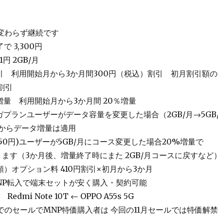
と変わらず継続です
 3,300円
1円 2GB/月
引 利用開始月から3か月間300円（税込）割引 初月割引額
割引
増量 利用開始月から3か月間 20％増量
ガプランユーザーがデータ容量を変更した場合（2GB/月→5GB
月からデータ増量は適用
850円)ユーザーが5GB/月にコース変更した場合20%増量で
となります（3か月後、増量終了時にまた 2GB/月コースに戻すなど
）オプション料 410円割引×初月から3か月
NP転入で端末セットが安く購入・契約可能
dmi Note 10T ← OPPO A55s 5G
までのセールでMNP特価購入者は 今回の11月セールでは特価解