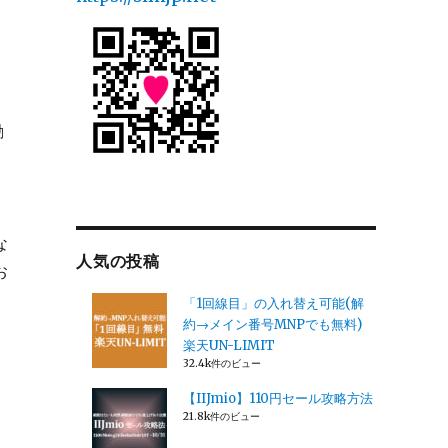
勧
な
人気の投稿
お
「1回線目」の入れ替え可能(解
約→メイン番号MNPでも無料)
楽天UN-LIMIT
32.4k件のビュー
【IIJmio】110円セール攻略方法
21.8k件のビュー