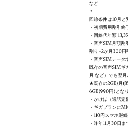
など
＊
回線条件は10月
・初期費用割引終了で
・回線代年額 13,35
・音声SIM月額割
割り+2か月300円
・音声SIMデータ
既存の音声SIMギ
月 など）でも翌
★既存の2GB/月(
6GB(990円)
・かけほ（通話定額
・ギガプランにM
・110円スマホ継続 Re
・昨年11月30日