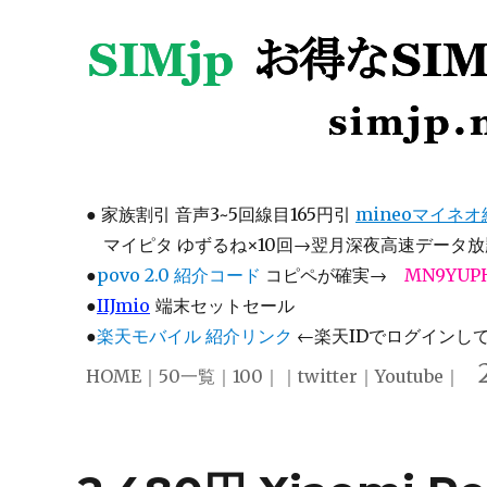
SIMjp お得なSIM、スマホ
simjp.net
●
家族割引 音声3~5回線目165円引
mineoマイネ
マイピタ ゆずるね×10回→翌月深夜高速データ放題
●
povo 2.0 紹介コード
コピペが確実→
MN9YUP
●
IIJmio
端末セットセール
●
楽天モバイル 紹介リンク
←楽天IDでログインして注
HOME
｜
50一覧
｜
100
｜｜
twitter
｜
Youtube
｜