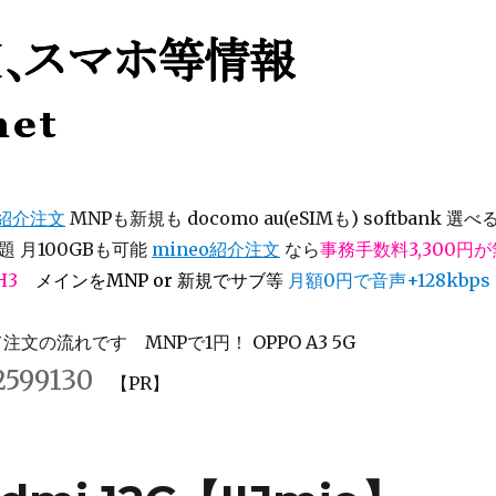
等情報
オ紹介注文
MNPも新規も docomo au(eSIMも) softbank 選べ
 月100GBも可能
mineo紹介注文
なら
事務手数料3,300円
H3
メインをMNP or 新規でサブ等
月額0円で音声+128kbps
文の流れです MNPで1円！ OPPO A3 5G
2599130
【PR】