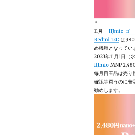
＊
11月
IIJmio
ゴー
Redmi 12C
は98
め機種となってい
2023年11月1日（水
IIJmio
MNP 2,4
毎月目玉品は売り
確認等買うのに苦
勧めします。