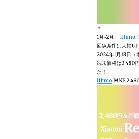
＊
1月~2月
IIJmio
回線条件は大幅UP 
2024年1月18日（
端末価格は2,48
た！
IIJmio
MNP 2,4