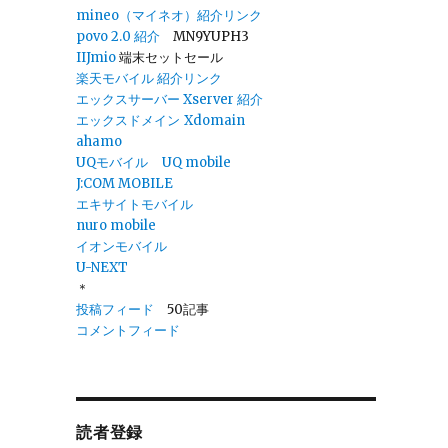
mineo（マイネオ）紹介リンク
povo 2.0
紹介
MN9YUPH3
IIJmio
端末セットセール
楽天モバイル 紹介リンク
エックスサーバー Xserver 紹介
エックスドメイン
Xdomain
ahamo
UQモバイル
UQ mobile
J:COM MOBILE
エキサイトモバイル
nuro mobile
イオンモバイル
U-NEXT
＊
投稿フィード
50記事
コメントフィード
読者登録