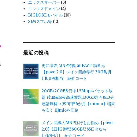
エックスサーバー
(3)
エックスドメイン
(4)
BIGLOBEモバイル
(10)
SIMスマホ等
(2)
ッ
最近の投稿
り
更に増強 MNP特典 auPAY半額還元
【povo 2.0】メイン回線移行 30GB/月
1,100円相当 紹介コード
20GB+20GB&日中1.5Mbpsパケット放
題 Plus&深夜高速放題100GB超も&10分
通話無料→990円*6か月【mineo】端末
も安く IIJmioを圧倒
メイン回線のMNP移行もお勧め【povo
2.0】1日1GB程360GB/365日今なら
1,367円/月 紹介コード