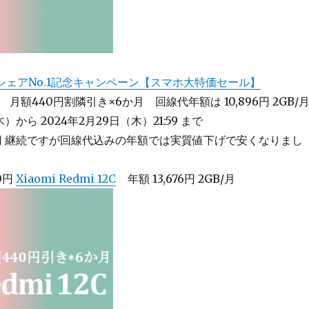
シェアNo.1記念キャンペーン【スマホ大特価セール】
月額440円割隣引き×6か月 回線代年額は 10,896円 2GB/
木）から 2024年2月29日（木）21:59 まで
0円 継続ですが回線代込みの年額では実質値下げで安くなりまし
80円
Xiaomi Redmi 12C
年額 13,676円 2GB/月