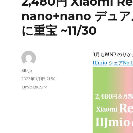
2,480円 Xiaomi R
nano+nano デ
に重宝 ~11/30
3月もMNP のりかえ価
IIJmio
シェアNo
投
SIMjp
稿
投
2023年11月1日 21:50
者
稿
カ
IIJmio BICSIM
日:
テ
ゴ
リ
ー