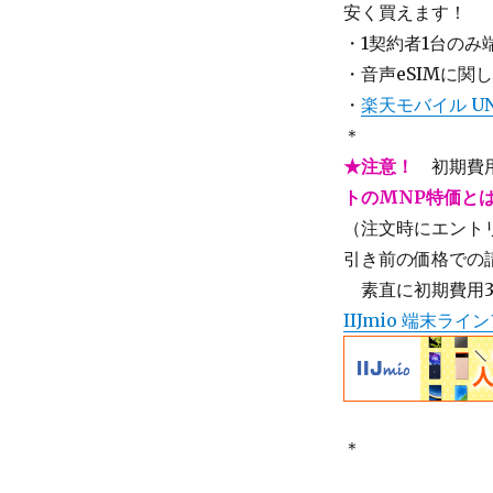
安く買えます！
・1契約者1台のみ
・音声eSIMに関
・
楽天モバイル UN-
＊
★注意！
初期費用
トのMNP特価と
（注文時にエント
引き前の価格での
＿
素直に初期費用3
IIJmio 端末ラ
＊