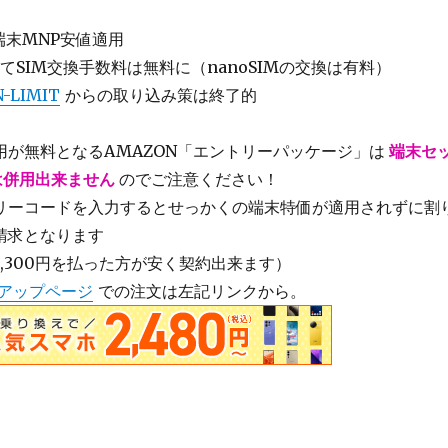
端末MNP安値適用
してSIM交換手数料は無料に（nanoSIMの交換は有料）
LIMIT
からの取り込み策は終了的
が無料となるAMAZON「エントリーパッケージ」は
端末セ
は併用出来ません
のでご注意ください！
リーコードを入力するとせっかくの端末特価が適用されずに割
請求となります
,300円を払った方が安く契約出来ます）
インアップページ
での注文は左記リンクから。