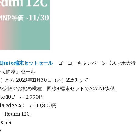
IIJmio
端末セットセール
ゴーゴーキャンペーン【スマホ大特
かえ価格」セール
）から 2023年11月30日（木）21:59 まで
持&安値のお勧め機種 回線+端末セットでのMNP安値
te 10T ← 2,990円
la edge 40 ← 39,800円
3 Redmi 12C
s 5G
7