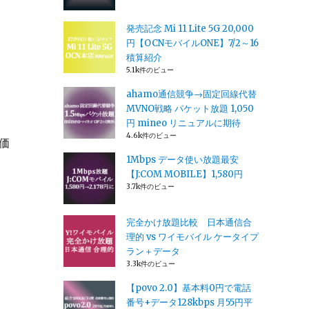
発売記念 Mi 11 Lite 5G 20,000
円【OCNモバイルONE】7/2～16
積算紹介
5.1k件のビュー
ahamo通信競争→固定回線代替
MVNO戦略 パケット放題 1,050
円 mineo リニュアルに期待
4.6k件のビュー
価
1Mbps データ使い放題最安
【J:COM MOBILE】1,580円
3.7k件のビュー
完全かけ放題比較 日本通信合
理的 vs ワイモバイル ケータイプ
ラン＋データ
3.3k件のビュー
【povo 2.0】基本料0円で電話
番号+データ128kbps 月55円平