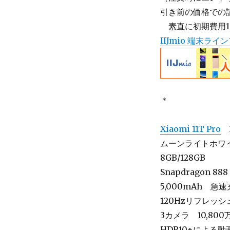
引き前の価格での
＿
素直に初期費用1
IIJmio 端末ラ
＊
Xiaomi
11T
Pro
2
ムーンライトホワ
8GB/128GB
Snapdragon 888
5,000mAh 急
120Hzリフレッ
3カメラ 10,800
HDR10+による動