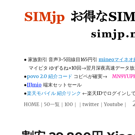
SIMjp お得なSIM、スマホ
simjp.net
●
家族割引 音声3~5回線目165円引
mineoマイネ
マイピタ ゆずるね×10回→翌月深夜高速データ放題
●
povo 2.0 紹介コード
コピペが確実→
MN9YUP
●
IIJmio
端末セットセール
●
楽天モバイル 紹介リンク
←楽天IDでログインして注
HOME
｜
50一覧
｜
100
｜｜
twitter
｜
Youtube
｜