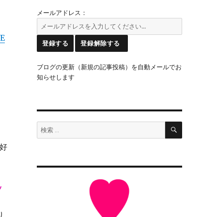
3
メールアドレス：
E
ブログの更新（新規の記事投稿）を自動メールでお
知らせします
検
検
索
索:
好
ッ
り