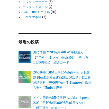
エックスサーバー
(3)
エックスドメイン
(4)
BIGLOBEモバイル
(10)
SIMスマホ等
(2)
最近の投稿
更に増強 MNP特典 auPAY半額還元
【povo 2.0】メイン回線移行 30GB/月
1,100円相当 紹介コード
20GB+20GB&日中1.5Mbpsパケット放
題 Plus&深夜高速放題100GB超も&10分
通話無料→990円*6か月【mineo】端末
も安く IIJmioを圧倒
で
メイン回線のMNP移行もお勧め【povo
2.0】1日1GB程360GB/365日今なら
1,367円/月 紹介コード