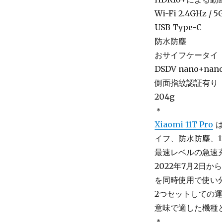
Wi-Fi 2.4GHz / 
USB Type-C
防水防塵
おサイフケータイ
DSDV nano+nan
側面指紋認証有り
204g
＊
Xiaomi 11T Pro
イフ、防水防塵、1
最速レベルの急速
2022年7月2日
を同時使用で使い分
2つセットしての運用
意味で適した機種
＊