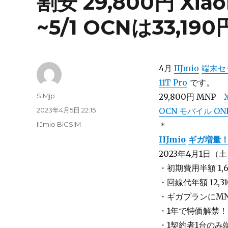
割安 29,800円 Xiao
~5/1 OCNは33,190
4月
IIJmio
端末セ
11T Pro
です。
投
SIMjp
29,800円 MNP
稿
投
2023年4月5日 22:15
OCN モバイル ON
者
稿
カ
IIJmio BICSIM
＊
日:
テ
IIJmio
ギガ増量
ゴ
2023年4月1日（土
リ
ー
・初期費用半額 1,
・回線代年額 12,31
・ギガプランにM
・1年で特価解禁！
・1契約者1台のみ