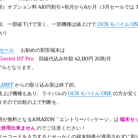
）オプション料 410円割引×初月から6か月（3月セールでは 
加、一部値下げで安く、一部機種は値上げで
OCN モバイル ON
あり
セール
お勧めの割安端末は
Xiaomi
11T
Pro
回線代込み年額 42,110円 2GB/月
モデルとなります。
IMIT
からの取り込み策は終了的。
値上げ機種もあり、ライバルの
OCN モバイル ONE
の方が安く
ますので比較の上で判断を。
が無料となるAMAZON「エントリーパッケージ」は
端末セ
は併用出来ません
のでご注意ください！
リーコードを入力するとせっかくの端末特価が適用されずに割