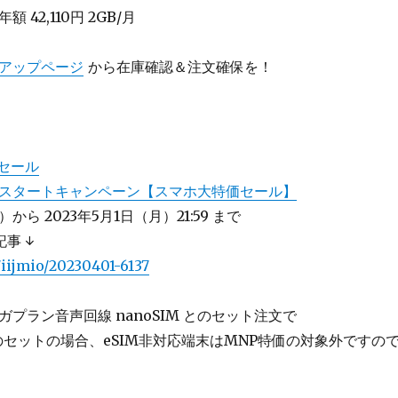
額 42,110円 2GB/月
アップページ
から在庫確認＆注文確保を！
度セール
スタートキャンペーン【スマホ大特価セール】
）から 2023年5月1日（月）21:59 まで
事 ↓
/iijmio/20230401-6137
ガプラン音声回線 nanoSIM とのセット注文で
u とのセットの場合、eSIM非対応端末はMNP特価の対象外ですの