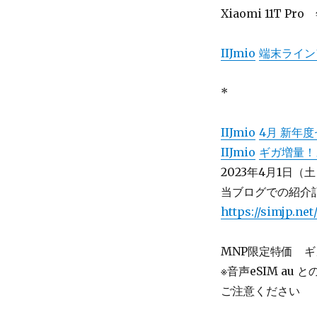
Xiaomi
11T
Pro
年
IIJmio
端末ライン
*
IIJmio
4月 新年
IIJmio
ギガ増量！
2023年4月1日（土
当ブログでの紹介記
https://simjp.net
MNP限定特価 ギ
※音声eSIM a
ご注意ください