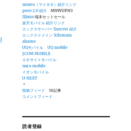
mineo（マイネオ）紹介リンク
povo 2.0
紹介
MN9YUPH3
IIJmio
端末セットセール
楽天モバイル 紹介リンク
エックスサーバー Xserver 紹介
エックスドメイン
Xdomain
i
ahamo
UQモバイル
UQ mobile
J:COM MOBILE
エキサイトモバイル
nuro mobile
イオンモバイル
U-NEXT
＊
投稿フィード
50記事
コメントフィード
読者登録