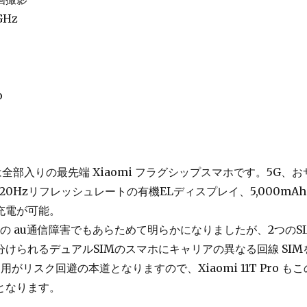
5GHz
o
は
全部入りの最先端 Xiaomi フラグシップスマホ
です。5G、お
20Hzリフレッシュレートの有機ELディスプレイ、5,000mA
充電が可能。
からの au通信障害でもあらためて明らかになりましたが、2つのS
けられるデュアルSIMのスマホにキャリアの異なる回線 SIM
がリスク回避の本道となりますので、Xiaomi 11T Pro もこ
となります。