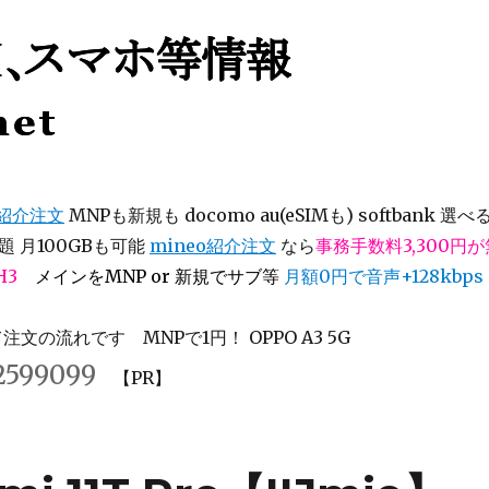
等情報
オ紹介注文
MNPも新規も docomo au(eSIMも) softbank 選べ
 月100GBも可能
mineo紹介注文
なら
事務手数料3,300円
H3
メインをMNP or 新規でサブ等
月額0円で音声+128kbps
文の流れです MNPで1円！ OPPO A3 5G
2599099
【PR】