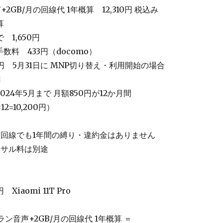
2GB/月の回線代 1年概算 12,310円 税込み
算
1,650円
数料 433円（docomo）
円 5月31日に MNP切り替え・利用開始の場合
円
2024年5月まで 月額850円が12か月間
12=10,200円）
声回線でも1年間の縛り・違約金はありません
ーサル料は別途
0円
Xiaomi
11T
Pro
ラン音声+2GB/月の回線代 1年概算 ＝