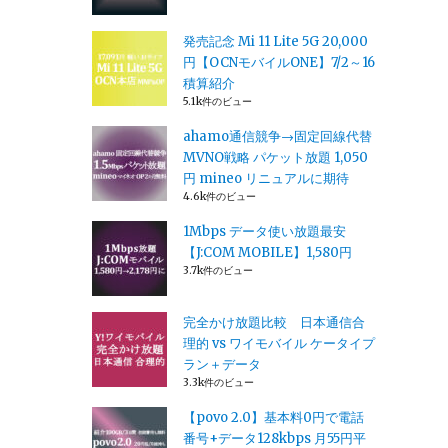
発売記念 Mi 11 Lite 5G 20,000
円【OCNモバイルONE】7/2～16
積算紹介
5.1k件のビュー
ahamo通信競争→固定回線代替
MVNO戦略 パケット放題 1,050
円 mineo リニュアルに期待
4.6k件のビュー
1Mbps データ使い放題最安
【J:COM MOBILE】1,580円
3.7k件のビュー
完全かけ放題比較 日本通信合
理的 vs ワイモバイル ケータイプ
ラン＋データ
3.3k件のビュー
【povo 2.0】基本料0円で電話
番号+データ128kbps 月55円平