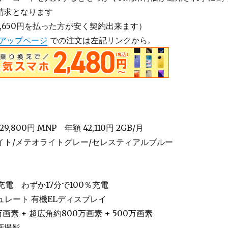
請求となります
,650円を払った方が安く契約出来ます）
インアップページ
での注文は左記リンクから。
9,800円 MNP 年額 42,110円 2GB/月
イト/メテオライトグレー/セレスティアルブルー
速充電 わずか17分で100％充電
シュレート 有機ELディスプレイ
万画素 + 超広角約800万画素 + 500万画素
画撮影