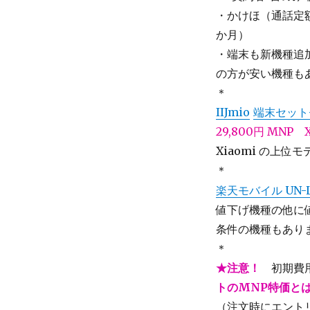
・かけほ（通話定額
か月）
・端末も新機種追
の方が安い機種も
＊
IIJmio
端末セット
29,800円 MNP
Xiaomi の上位
＊
楽天モバイル UN-L
値下げ機種の他に
条件の機種もあり
＊
★注意！
初期費用
トのMNP特価と
（注文時にエント