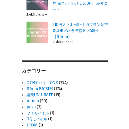
均 完全かけほも1,650円 紹介コ
ード
2.4k件のビュー
110円スマホ+新-ギガプラン音声
&2GB 858円 年額10,868円
【IIJmio】
2.3k件のビュー
カテゴリー
OCNモバイルONE
(354)
IIJmio BICSIM
(174)
楽天UN-LIMIT
(15)
mineo
(20)
povo
(3)
ワイモバイル
(1)
UQモバイル
(1)
J:COM
(1)