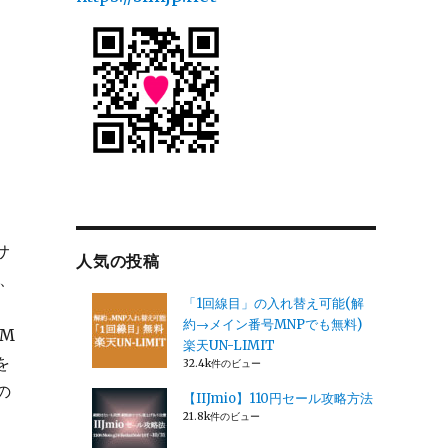
サ
人気の投稿
h、
「1回線目」の入れ替え可能(解
約→メイン番号MNPでも無料)
IM
楽天UN-LIMIT
を
32.4k件のビュー
の
【IIJmio】110円セール攻略方法
21.8k件のビュー