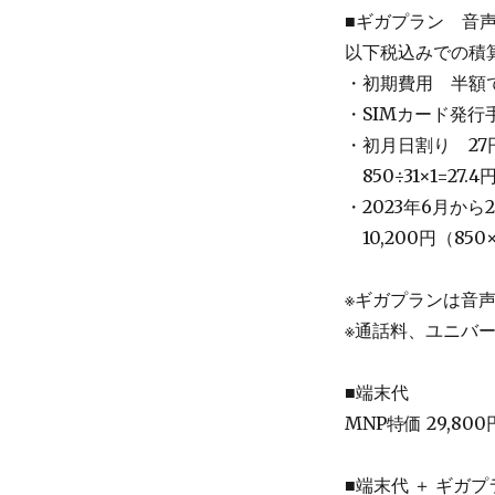
■ギガプラン 音声+
以下税込みでの積
・初期費用 半額で 
・SIMカード発行手
・初月日割り 27
＿
850÷31×1=27.4
・2023年6月から
＿
10,200円（850×
※ギガプランは音
※通話料、ユニバ
■端末代
MNP特価 29,80
■端末代 ＋ ギガプ