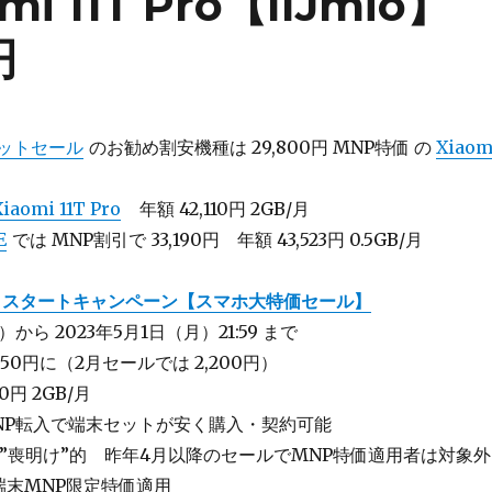
mi 11T Pro【IIJmio】
円
ットセール
のお勧め割安機種は 29,800円 MNP特価 の
Xiaom
Xiaomi 11T Pro
年額 42,110円 2GB/月
E
では MNP割引で 33,190円 年額 43,523円 0.5GB/月
！スタートキャンペーン【スマホ大特価セール】
）から 2023年5月1日（月）21:59 まで
650円に（2月セールでは 2,200円）
0円 2GB/月
NP転入で端末セットが安く購入・契約可能
”喪明け”的 昨年4月以降のセールでMNP特価適用者は対象外
端末MNP限定特価適用