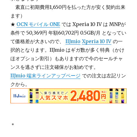
＿
素直に初期費用1,650円を払った方が安く契約出来
ます）
★
OCN モバイル ONE
では Xperia 10 IV は MNPが
条件で 50,369円 年額60,702円 0.5GB/月 となってい
て価格差が大きいので、
IIJmio
Xperia 10 IV
の一
択的となります。IIJmio はギガ数が多く特典（かけ
ほオプション割引）もありますので今のセールチャ
ンスを逃さずに注文確保がお勧めです。
IIJmio 端末ラインアップページ
での注文は左記リン
クから。
＊