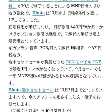
料」
が10月で終了することによる MNP転出の取り
込み強化で、
IIJmio
は10月末まで回線条件を更に
UPしてきました。
初期費用が半額になり、 月額割引 440円*6か月・か
けほオプション割引は継続で、回線代の年額は過去
最安級となっています。
ギガプラン 音声+2GB/月の回線代 1年概算 9,671円
税込み。
端末セットセールが得意だった
OCN モバイル ONE
は最近 1円スマホがなくなっていて、9月セールでも
一部 MNP不要の特価があるものの割高となっていま
す。
IIJmio 端末セットセール
は 10月3日までとなってい
ますので、今のチャンスを逃さずに注文・確保をお
勧めします。
（回線面の好条件は 10月31日まで）