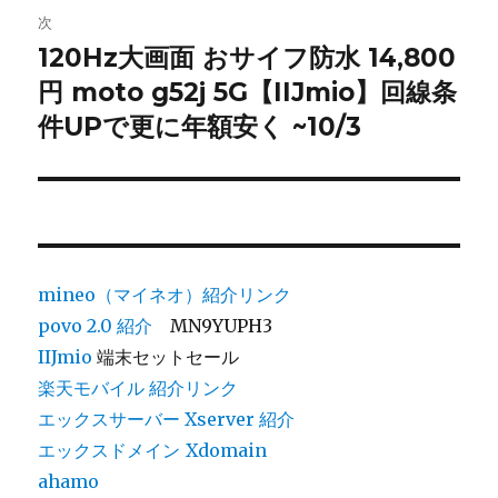
次
ー
120Hz大画面 おサイフ防水 14,800
次
シ
円 moto g52j 5G【IIJmio】回線条
の
投
件UPで更に年額安く ~10/3
ョ
稿:
ン
mineo（マイネオ）紹介リンク
povo 2.0
紹介
MN9YUPH3
IIJmio
端末セットセール
楽天モバイル 紹介リンク
エックスサーバー Xserver 紹介
エックスドメイン
Xdomain
ahamo