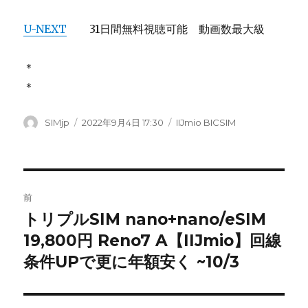
U-NEXT
31日間無料視聴可能 動画数最大級
＊
＊
投
SIMjp
投
2022年9月4日 17:30
カ
IIJmio BICSIM
稿
稿
テ
者
日:
ゴ
リ
ー
投
前
稿
トリプルSIM nano+nano/eSIM
前
19,800円 Reno7 A【IIJmio】回線
の
ナ
投
条件UPで更に年額安く ~10/3
ビ
稿:
ゲ