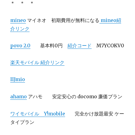
＊ ＊ ＊
mineo
マイネオ 初期費用が無料になる
mineo紹
介リンク
povo 2.0
基本料0円
紹介コード
M7YCOKV0
楽天モバイル 紹介リンク
IIJmio
ahamo
アハモ 安定安心の docomo 廉価プラン
ワイモバイル Y!mobile
完全かけ放題最安 ケー
タイプラン