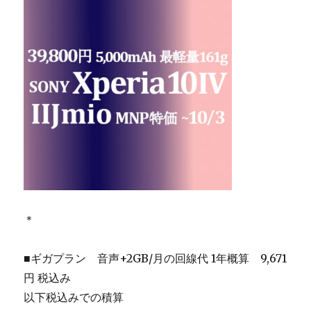
＊
■ギガプラン 音声+2GB/月の回線代 1年概算 9,671
円 税込み
以下税込みでの積算