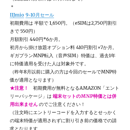
＊
IIJmio
9~10月セール
初期費用は 半額で 1,650円。（eSIMは2,750円割引
きで 550円）
月額割引 440円*6か月。
初月から掛け放題オプション料 410円割引×7か月。
ギガプランMNP転入（音声SIM）特価は、過去1年
に特価適用を受けた人は対象外です。
（昨年8月以前に購入の方は今回のセールでMNP特
価が適用となります）
★注意！
初期費用が無料となるAMAZON「エント
リーパッケージ」は
端末セットのMNP特価とは併
用出来ません
のでご注意ください！
（注文時にエントリーコードを入力するとせっかく
の端末特価が適用されずに割り引き前の価格での請
求となります