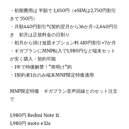
・初期費用は 半額で 1,650円（eSIMは2,750円割引
きで 550円）
・月額440円割引*(契約翌月から)6か月=2,640円引
き 初月は正規料金の日割り
・初月から掛け放題オプション料 410円割引×7か月
・ギガプランにMNP転入で1,980円など端末セット
が安く購入・契約可能
・1年で特価解禁！”喪明け”的
・1契約者1台のみ端末MNP限定特価適用
MNP限定特価 ギガプラン音声回線とのセット注文
で
1,980円 Redmi Note 11
1,980円 moto e32s