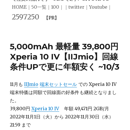
HOME
｜
50一覧
｜
100
｜｜
twitter
｜
Youtube
｜
2597250
【PR】
5,000mAh 最軽量 39,800円
Xperia 10 IV【IIJmio】回線
条件UPで更に年額安く ~10/3
11月も
IIJmio
端末セットセール
での Xperia 10 IV
端末特価は同額で回線面の好条件も継続となりまし
た。
39,800円
Xperia 10 IV
年額 49,471円 2GB/月
2022年11月1日（火）から 2022年11月30日（水）
21:59 まで