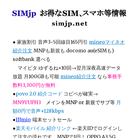
SIMjp お得なSIM、スマホ等情報
●
家族割引 音声3~5回線目165円引
mineoマイネオ
紹介注文
MNPも新規も docomo au(eSIMも)
softbank 選べる
マイピタ ゆずるね×10回→翌月深夜高速データ
放題 月100GBも可能
mineo紹介注文
なら
事務手
数料3,300円が無料
●
povo 2.0 紹介コード
コピペが確実→
MN9YUPH3
メインをMNP or 新規でサブ等
月
額0円で音声+128kbps
●
IIJmio
端末セットセール
●
楽天モバイル 紹介リンク
←楽天IDでログインし
て注文の流れです MNPで1円！ OPPO A3 5G