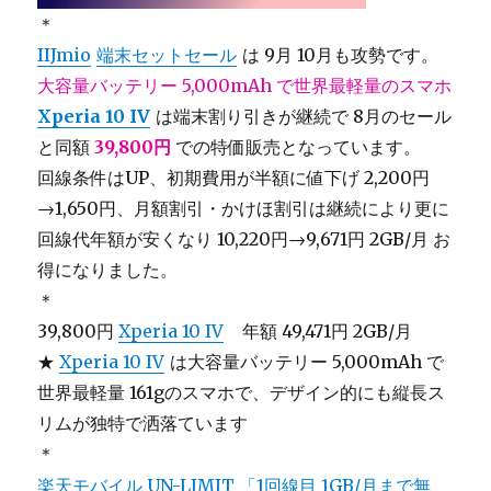
＊
IIJmio
端末セットセール
は 9月 10月も攻勢です。
大容量バッテリー 5,000mAh で世界最軽量のスマホ
Xperia 10 IV
は端末割り引きが継続で 8月のセール
と同額
39,800円
での特価販売となっています。
回線条件はUP、初期費用が半額に値下げ 2,200円
→1,650円、月額割引・かけほ割引は継続により更に
回線代年額が安くなり 10,220円→9,671円 2GB/月 お
得になりました。
＊
39,800円
Xperia 10 IV
年額 49,471円 2GB/月
★
Xperia 10 IV
は大容量バッテリー 5,000mAh で
世界最軽量 161gのスマホで、デザイン的にも縦長ス
リムが独特で洒落ています
＊
楽天モバイル UN-LIMIT
「1回線目 1GB/月まで無