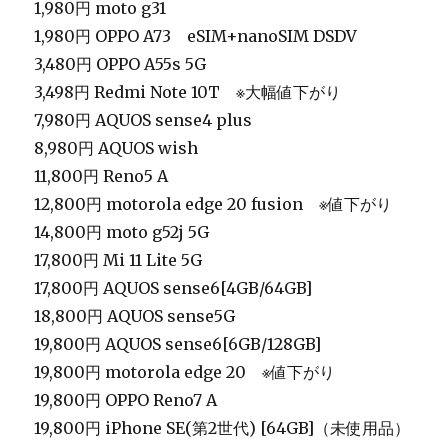
1,980円 moto g31
1,980円 OPPO A73 eSIM+nanoSIM DSDV
3,480円 OPPO A55s 5G
3,498円 Redmi Note 10T ※大幅値下がり
7,980円 AQUOS sense4 plus
8,980円 AQUOS wish
11,800円 Reno5 A
12,800円 motorola edge 20 fusion ※値下がり
14,800円 moto g52j 5G
17,800円 Mi 11 Lite 5G
17,800円 AQUOS sense6[4GB/64GB]
18,800円 AQUOS sense5G
19,800円 AQUOS sense6[6GB/128GB]
19,800円 motorola edge 20 ※値下がり
19,800円 OPPO Reno7 A
19,800円 iPhone SE(第2世代) [64GB]（未使用品）