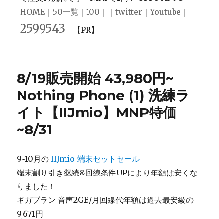
HOME
｜
50一覧
｜
100
｜｜
twitter
｜
Youtube
｜
2599543
【PR】
8/19販売開始 43,980円~
Nothing Phone (1) 洗練ラ
イト【IIJmio】MNP特価
~8/31
9~10月の
IIJmio
端末セットセール
端末割り引き継続&回線条件UPにより年額は安くな
りました！
ギガプラン 音声2GB/月回線代年額は過去最安級の
9,671円