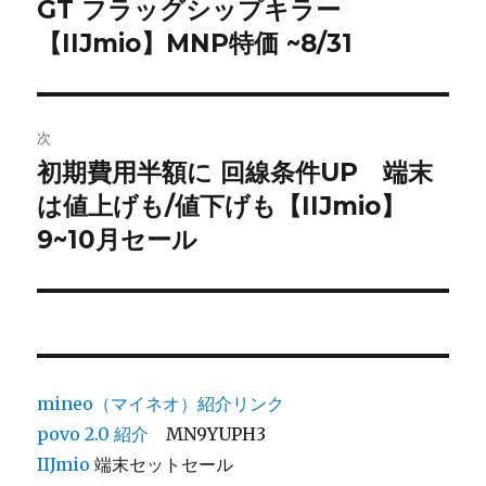
GT フラッグシップキラー
の
ナ
投
【IIJmio】MNP特価 ~8/31
ビ
稿:
ゲ
次
ー
初期費用半額に 回線条件UP 端末
次
シ
は値上げも/値下げも【IIJmio】
の
投
9~10月セール
ョ
稿:
ン
mineo（マイネオ）紹介リンク
povo 2.0
紹介
MN9YUPH3
IIJmio
端末セットセール