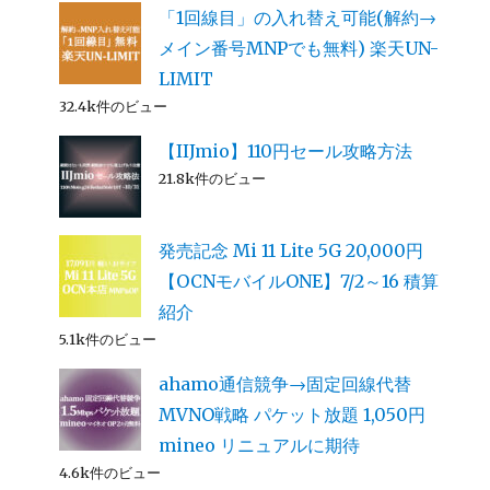
「1回線目」の入れ替え可能(解約→
メイン番号MNPでも無料) 楽天UN-
LIMIT
32.4k件のビュー
【IIJmio】110円セール攻略方法
21.8k件のビュー
発売記念 Mi 11 Lite 5G 20,000円
【OCNモバイルONE】7/2～16 積算
紹介
5.1k件のビュー
ahamo通信競争→固定回線代替
MVNO戦略 パケット放題 1,050円
mineo リニュアルに期待
4.6k件のビュー