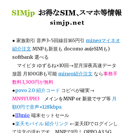
SIMjp お得なSIM、スマホ等情報
●
家族割引 音声3~5回線目165円引
mineoマイネオ
紹介注文
MNPも新規も docomo au(eSIMも)
softbank 選べる
マイピタ ゆずるね×10回→翌月深夜高速データ
放題 月100GBも可能
mineo紹介注文
なら
事務手
数料3,300円が無料
●
povo 2.0 紹介コード
コピペが確実→
MN9YUPH3
メインをMNP or 新規でサブ等
月
額0円で音声+128kbps
●
IIJmio
端末セットセール
●
楽天モバイル 紹介リンク
←楽天IDでログインし
て注文の流れです MNPで1円！ OPPO A3 5G