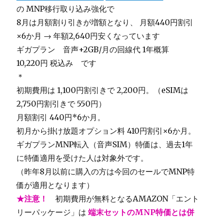
の MNP移行取り込み強化で
8月は月額割り引きが増額となり、 月額440円割引
×6か月 → 年額2,640円安くなっています
ギガプラン 音声+2GB/月の回線代 1年概算
10,220円 税込み です
＊
初期費用は 1,100円割引きで 2,200円。（eSIMは
2,750円割引きで 550円）
月額割引 440円*6か月。
初月から掛け放題オプション料 410円割引×6か月。
ギガプランMNP転入（音声SIM）特価は、過去1年
に特価適用を受けた人は対象外です。
（昨年8月以前に購入の方は今回のセールでMNP特
価が適用となります）
★注意！
初期費用が無料となるAMAZON「エント
リーパッケージ」は
端末セットのMNP特価とは併