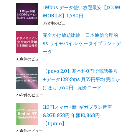
1Mbps データ使い放題最安【J:COM
MOBILE】1,580円
3.7k件のビュー
完全かけ放題比較 日本通信合理的
vs ワイモバイル ケータイプラン＋デ
ータ
3.3k件のビュー
【povo 2.0】基本料0円で電話番号
+データ128kbps 月55円平均 完全か
けほも1,650円 紹介コード
2.4k件のビュー
110円スマホ+新-ギガプラン音声
&2GB 858円 年額10,868円
【IIJmio】
2.3k件のビュー