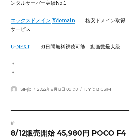
ンタルサーバー実績No.1
エックスドメイン
Xdomain
格安ドメイン取得
サービス
U-NEXT
31日間無料視聴可能 動画数最大級
＊
＊
投
SIMjp
投
2022年8月13日 09:00
カ
IIJmio BICSIM
稿
稿
テ
者
日:
ゴ
リ
ー
投
前
稿
8/12販売開始 45,980円 POCO F4
前