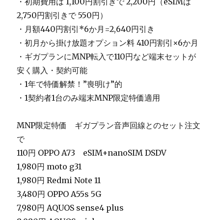
・初期費用は 1,100円割引きで 2,200円（eSIMは
2,750円割引きで 550円）
・月額440円割引*6か月=2,640円引き
・初月から掛け放題オプション料 410円割引×6か月
・ギガプランにMNP転入で110円など端末セットが
安く購入・契約可能
・1年で特価解禁！”喪明け”的
・1契約者1台のみ端末MNP限定特価適用
MNP限定特価 ギガプラン音声回線とのセット注文
で
110円 OPPO A73 eSIM+nanoSIM DSDV
1,980円 moto g31
1,980円 Redmi Note 11
3,480円 OPPO A55s 5G
7,980円 AQUOS sense4 plus