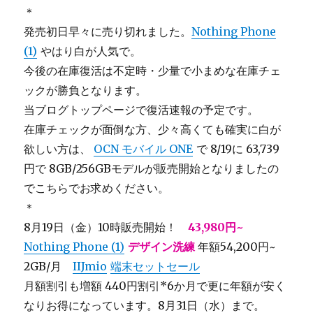
＊
発売初日早々に売り切れました。
Nothing Phone
(1)
やはり白が人気で。
今後の在庫復活は不定時・少量で小まめな在庫チェ
ックが勝負となります。
当ブログトップページで復活速報の予定です。
在庫チェックが面倒な方、少々高くても確実に白が
欲しい方は、
OCN モバイル ONE
で 8/19に 63,739
円で 8GB/256GBモデルが販売開始となりましたの
でこちらでお求めください。
＊
8月19日（金）10時販売開始！
43,980円~
Nothing Phone (1)
デザイン洗練
年額54,200円~
2GB/月
IIJmio
端末セットセール
月額割引も増額 440円割引*6か月で更に年額が安く
なりお得になっています。8月31日（水）まで。