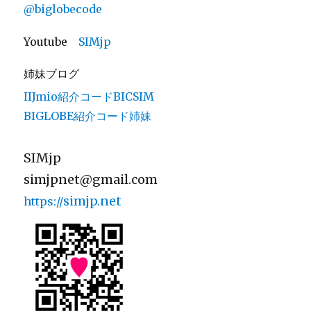
@biglobecode
Youtube
SIMjp
姉妹ブログ
IIJmio紹介コードBICSIM
BIGLOBE紹介コード姉妹
SIMjp
simjpnet@gmail.com
simjp.net
https://