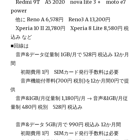
＿
Redmi 9T A5 2020 nova lite 3 + moto e7
power
＿
他に Reno A 6,578円 Reno3 A 13,200円
＿
Xperia 10 II 21,780円 Xperia 8 Lite 8,580円 税
込み など
■回線は
＿
音声&データ従量制 1GB/月で 528円 税込み 12か月
間
＿＿
初期費用 1円 SIMカード発行手数料は必要
＿＿
音声機能付帯料(700円 税別)を12か月間0円で提
供
＿
音声&1GB/月従量制 1,180円/月 → 音声&1GB/月従
量制 480円 税別 528円 税込み
＿
音声&データ 5GB/月で 990円 税込み 12か月間
＿＿
初期費用 1円 SIMカード発行手数料は必要