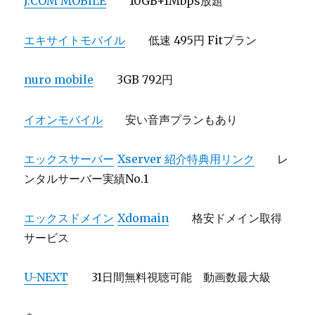
J:COM MOBILE
10GB+1Mbps放題
エキサイトモバイル
低速 495円 Fitプラン
nuro mobile
3GB 792円
イオンモバイル
安い音声プランもあり
エックスサーバー
Xserver 紹介特典用リンク
レ
ンタルサーバー実績No.1
エックスドメイン
Xdomain
格安ドメイン取得
サービス
U-NEXT
31日間無料視聴可能 動画数最大級