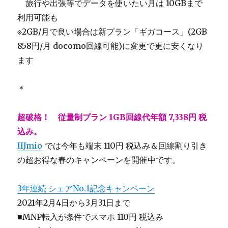
＿
旅行や出張等でデータを使いたい月は 10GBまで
利用可能も
※2GB/月で良い場合は新プラン「ギガコース」(2GB
858円/月 docomo回線可能)に変更で更に安くなり
ます
＊
超破格！ 従量制プラン 1GB回線代年額 7,338円 税
込み。
IIJmio
では今年も端末 110円 税込み＆回線割り引き
の超お得な春のキャンペーンを開催中です。
3年連続 シェアNo.1記念キャンペーン
2021年2月4日から3月31日まで
■MNP転入が条件でスマホ 110円 税込み