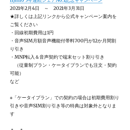
IIJmio 3年連続シェアNo.1記念キャンペーン
2021年2月4日 ～ 2021年3月31日
★詳しくは上記リンクから公式キャンペーン案内を
ご覧ください
・回線初期費用は1円
・音声SIM月額音声機能付帯料700円が12か月間割
り引き
・MNP転入＆音声契約で端末セット割り引き
＿
（従量制プラン・ケータイプランでも注文・契約
可能）
など
※「ケータイプラン」での契約の場合は初期費用割り
引きや音声SIM割り引き等の特典は対象外となりま
す