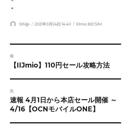
＊
＊
投
SIMjp
投
2021年3月24日 14:40
カ
IIJmio BICSIM
稿
稿
テ
者
日:
ゴ
リ
ー
投
前
稿
【IIJmio】110円セール攻略方法
前
の
ナ
投
ビ
稿:
次
ゲ
速報 4月1日から本店セール開催 ～
次
4/16【OCNモバイルONE】
の
ー
投
シ
稿: