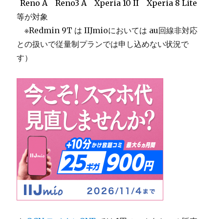
_
Reno
A Reno3 A Xperia 10 II Xperia 8 Lite
等
が対象
＿
※Redmin 9T は IIJmioにおいては au回線非対応
との扱いで従量制プランでは申し込めない状況で
す）