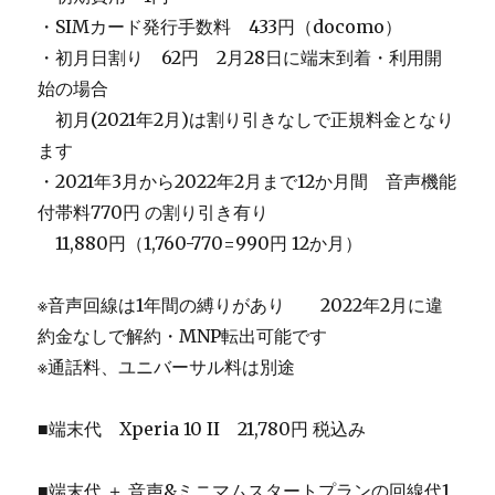
・SIMカード発行手数料 433円（docomo）
・初月日割り 62円 2月28日に端末到着・利用開
始の場合
＿
初月(2021年2月)は割り引きなしで正規料金となり
ます
・2021年3月から2022年2月まで12か月間 音声機能
付帯料770円 の割り引き有り
＿
11,880円（1,760-770=990円 12か月）
※音声回線は1年間の縛りがあり 2022年2月に違
約金なしで解約・MNP転出可能です
※通話料、ユニバーサル料は別途
■端末代 Xperia 10 II 21,780円 税込み
■端末代 ＋ 音声&ミニマムスタートプランの回線代1