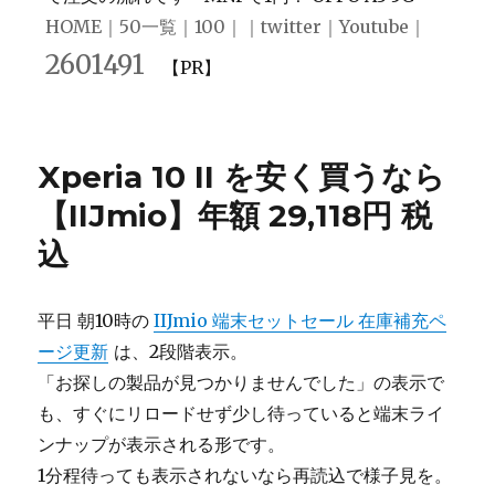
HOME
｜
50一覧
｜
100
｜｜
twitter
｜
Youtube
｜
2601491
【PR】
Xperia 10 II を安く買うなら
【IIJmio】年額 29,118円 税
込
平日 朝10時の
IIJmio 端末セットセール 在庫補充ペ
ージ更新
は、2段階表示。
「お探しの製品が見つかりませんでした」の表示で
も、すぐにリロードせず少し待っていると端末ライ
ンナップが表示される形です。
1分程待っても表示されないなら再読込で様子見を。