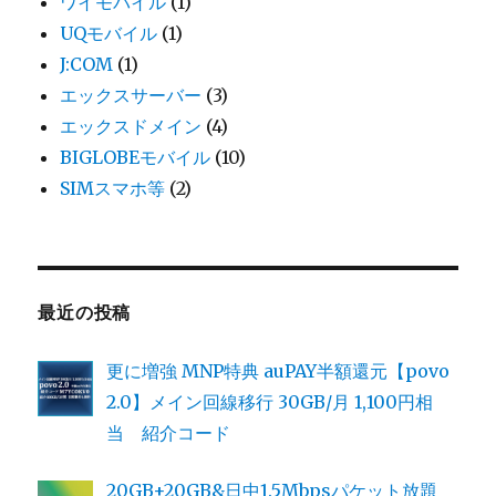
ワイモバイル
(1)
UQモバイル
(1)
J:COM
(1)
エックスサーバー
(3)
エックスドメイン
(4)
BIGLOBEモバイル
(10)
SIMスマホ等
(2)
最近の投稿
更に増強 MNP特典 auPAY半額還元【povo
2.0】メイン回線移行 30GB/月 1,100円相
当 紹介コード
20GB+20GB&日中1.5Mbpsパケット放題