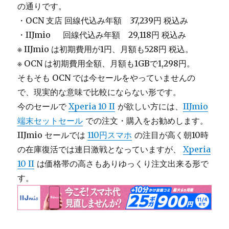
の通りです。
・OCN 支店 回線代込み年額 37,239円 税込み
・IIJmio 回線代込み年額 29,118円 税込み
※ IIJmio は初期費用が1円、月額も528円 税込。
※ OCN
は初期費用全額、月額も1GBで1,298円。
そもそも OCN では今セールをやっていませんの
で、現実的な意味で比較にならない形です。
今のセールで
Xperia 10 II
が欲しい方には、
IIJmio
端末セットセール
での注文・購入をお勧めします。
IIJmio セールでは
110円スマホ
の注目が高く朝10時
の在庫復活では連日激戦となっていますが、
Xperia
10 II
は価格帯の高さもありゆっくり注文出来る形で
す。