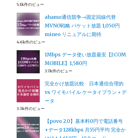
5.1k件のビュー
ahamo通信競争→固定回線代替
MVNO戦略 パケット放題 1,050円
mineo リニュアルに期待
4.6k件のビュー
1Mbps データ使い放題最安【J:COM
MOBILE】1,580円
3.7k件のビュー
完全かけ放題比較 日本通信合理的
vs ワイモバイル ケータイプラン＋デ
ータ
3.3k件のビュー
【povo 2.0】基本料0円で電話番号
+データ128kbps 月55円平均 完全か