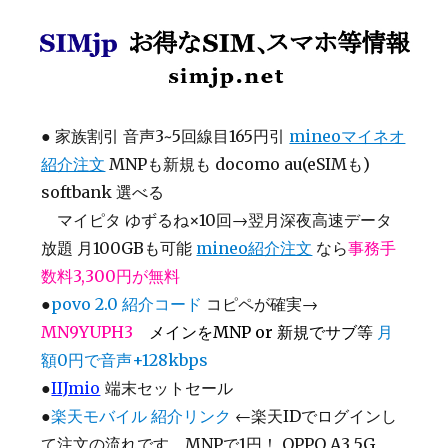
SIMjp お得なSIM、スマホ等情報
●
家族割引 音声3~5回線目165円引
mineoマイネオ
紹介注文
MNPも新規も docomo au(eSIMも)
softbank 選べる
マイピタ ゆずるね×10回→翌月深夜高速データ
放題 月100GBも可能
mineo紹介注文
なら
事務手
数料3,300円が無料
●
povo 2.0 紹介コード
コピペが確実→
MN9YUPH3
メインをMNP or 新規でサブ等
月
額0円で音声+128kbps
●
IIJmio
端末セットセール
●
楽天モバイル 紹介リンク
←楽天IDでログインし
て注文の流れです MNPで1円！ OPPO A3 5G