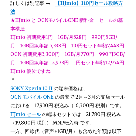
詳しくは別記事 →
【IIJmio】110円セール攻略方
法
★IIJmio と OCNモバイルONE 新料金 セールの基
本構造
IIJmio 初期費用1円 1GB/月528円 990円5GB/
月 1GB回線年額 7,338円 110円セット年額7,448円
OCN 初期費用3,300円 1GB/月770円 990円3GB/
月 1GB回線年額 12,973円 1円セット年額12,974円
IIJmio 優位ですね
＊
SONY Xperia 10 II
の端末価格は、
OCN モバイル ONE
の最安で 2月～3月の支店セール
における 17,930円 税込み（16,300円 税別）です。
IIJmio セール
の端末セットでは 21,780円 税込み
（19,800円 税別） MNP転入時 です。
一方、回線代（音声+1GB/月）も含めた年額は以下