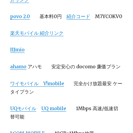
povo 2.0
基本料0円
紹介コード
M7YCOKV0
楽天モバイル 紹介リンク
IIJmio
ahamo
アハモ 安定安心の docomo 廉価プラン
ワイモバイル Y!mobile
完全かけ放題最安 ケー
タイプラン
UQモバイル
UQ mobile
1Mbps 高速/低速切
替可能